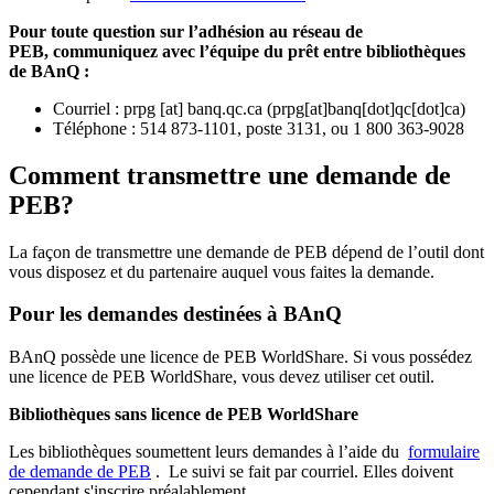
Pour toute question sur l’adhésion au réseau de
PEB,
communiquez avec l’équipe du prêt entre bibliothèques
de BAnQ :
Courriel
:
prpg
[at]
banq.qc.ca
(
prpg[at]banq[dot]qc[dot]ca
)
Téléphone : 514 873-1101, poste 3131, ou 1 800 363-9028
Comment transmettre une demande de
PEB?
La façon de transmettre une demande de PEB dépend de l’outil dont
vous disposez et du partenaire auquel vous faites la demande.
Pour les demandes destinées à BAnQ
BAnQ possède une licence de PEB WorldShare. Si vous possédez
une licence de PEB WorldShare, vous devez utiliser cet outil.
Bibliothèques sans licence de PEB WorldShare
Les bibliothèques soumettent leurs demandes à l’aide du
formulaire
de demande de PEB
.
Le suivi se fait par courriel.
Elles doivent
cependant s'inscrire préalablement.