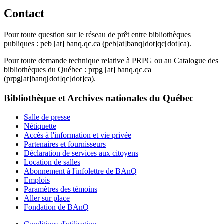
Contact
Pour toute question sur le réseau de prêt entre bibliothèques
publiques :
peb
[at]
banq.qc.ca
(peb[at]banq[dot]qc[dot]ca)
.
Pour toute demande technique relative à PRPG ou au Catalogue des
bibliothèques du Québec :
prpg
[at]
banq.qc.ca
(prpg[at]banq[dot]qc[dot]ca)
.
Bibliothèque et Archives nationales du Québec
Salle de presse
Nétiquette
Accès à l'information et vie privée
Partenaires et fournisseurs
Déclaration de services aux citoyens
Location de salles
Abonnement à l'infolettre de BAnQ
Emplois
Paramètres des témoins
Aller sur place
Fondation de BAnQ