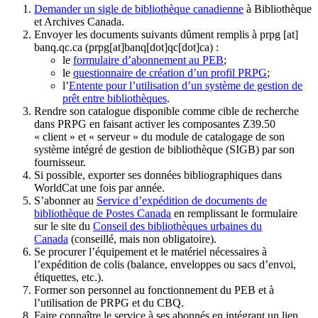
Demander un sigle de bibliothèque canadienne
à Bibliothèque
et Archives Canada.
Envoyer les documents suivants dûment remplis à
prpg
[at]
banq.qc.ca
(prpg[at]banq[dot]qc[dot]ca)
:
le
formulaire d’abonnement au PEB
;
le
questionnaire de création d’un profil PRPG
;
l’
Entente pour l’utilisation d’un système de gestion de
prêt entre bibliothèques
.
Rendre son catalogue disponible comme cible de recherche
dans PRPG en faisant activer les composantes Z39.50
« client » et « serveur » du module de catalogage de son
système intégré de gestion de bibliothèque (SIGB) par son
fournisseur
.
Si possible, exporter ses données bibliographiques dans
WorldCat une fois par année.
S’abonner au
Service d’expédition de documents de
bibliothèque de Postes Canada
en remplissant le formulaire
sur le site du
Conseil des bibliothèques urbaines du
Canada
(conseillé, mais non obligatoire).
Se procurer l’équipement et le matériel nécessaires à
l’expédition de colis (balance, enveloppes ou sacs d’envoi,
étiquettes, etc.).
Former son personnel au fonctionnement du PEB et à
l’utilisation de PRPG et du CBQ.
Faire connaître le service à ses abonnés en intégrant un lien