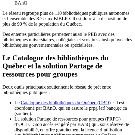
BAnQ.
Le réseau regroupe plus de 110
biblioth
è
ques publiques autonomes
et l
’
ensemble des R
é
seaux BIBLIO. Il est donc
à
la disposition de
plus de 90 % de la population du Qu
é
bec.
Des ententes particulières permettent aussi le PEB avec des
bibliothèques universitaires, collégiales et scolaires ainsi qu’avec des
bibliothèques gouvernementales ou spécialisées.
Le Catalogue des bibliothèques du
Québec et la solution Partage de
ressources pour groupes
Deux outils principaux soutiennent le réseau de prêt entre
bibliothèques publiques :
Le
Catalogue des bibliothèques du Québec (CBQ)
: il est
coordonné par BAnQ, qui en assure le
prpg
[at]
banq.qc.ca
(soutien)
.
La solution Partage de ressources pour groupes (PRPG)
d’OCLC : son accès est géré par BAnQ qui, sous réserve de
disponibilité, en offre gratuitement la licence d’utilisation