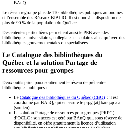
BAnQ.
Le réseau regroupe plus de 110
biblioth
è
ques publiques autonomes
et l
’
ensemble des R
é
seaux BIBLIO. Il est donc
à
la disposition de
plus de 90 % de la population du Qu
é
bec.
Des ententes particulières permettent aussi le PEB avec des
bibliothèques universitaires, collégiales et scolaires ainsi qu’avec des
bibliothèques gouvernementales ou spécialisées.
Le Catalogue des bibliothèques du
Québec et la solution Partage de
ressources pour groupes
Deux outils principaux soutiennent le réseau de prêt entre
bibliothèques publiques :
Le
Catalogue des bibliothèques du Québec (CBQ)
: il est
coordonné par BAnQ, qui en assure le
prpg
[at]
banq.qc.ca
(soutien)
.
La solution Partage de ressources pour groupes (PRPG)
d’OCLC : son accès est géré par BAnQ qui, sous réserve de
disponibilité, en offre gratuitement la licence d’utilisation