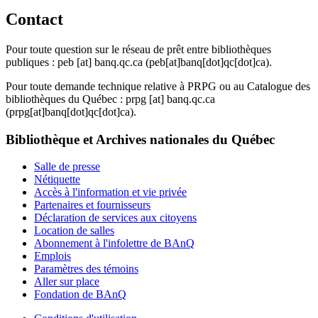
Contact
Pour toute question sur le réseau de prêt entre bibliothèques
publiques :
peb
[at]
banq.qc.ca
(peb[at]banq[dot]qc[dot]ca)
.
Pour toute demande technique relative à PRPG ou au Catalogue des
bibliothèques du Québec :
prpg
[at]
banq.qc.ca
(prpg[at]banq[dot]qc[dot]ca)
.
Bibliothèque et Archives nationales du Québec
Salle de presse
Nétiquette
Accès à l'information et vie privée
Partenaires et fournisseurs
Déclaration de services aux citoyens
Location de salles
Abonnement à l'infolettre de BAnQ
Emplois
Paramètres des témoins
Aller sur place
Fondation de BAnQ