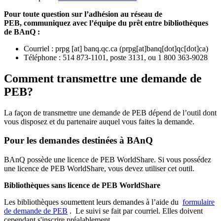
Pour toute question sur l’adhésion au réseau de
PEB,
communiquez avec l’équipe du prêt entre bibliothèques
de BAnQ :
Courriel
:
prpg
[at]
banq.qc.ca
(
prpg[at]banq[dot]qc[dot]ca
)
Téléphone : 514 873-1101, poste 3131, ou 1 800 363-9028
Comment transmettre une demande de
PEB?
La façon de transmettre une demande de PEB dépend de l’outil dont
vous disposez et du partenaire auquel vous faites la demande.
Pour les demandes destinées à BAnQ
BAnQ possède une licence de PEB WorldShare. Si vous possédez
une licence de PEB WorldShare, vous devez utiliser cet outil.
Bibliothèques sans licence de PEB WorldShare
Les bibliothèques soumettent leurs demandes à l’aide du
formulaire
de demande de PEB
.
Le suivi se fait par courriel.
Elles doivent
cependant s'inscrire préalablement.