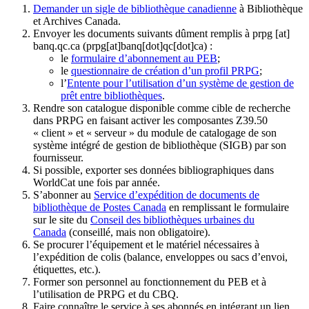
Demander un sigle de bibliothèque canadienne
à Bibliothèque
et Archives Canada.
Envoyer les documents suivants dûment remplis à
prpg
[at]
banq.qc.ca
(prpg[at]banq[dot]qc[dot]ca)
:
le
formulaire d’abonnement au PEB
;
le
questionnaire de création d’un profil PRPG
;
l’
Entente pour l’utilisation d’un système de gestion de
prêt entre bibliothèques
.
Rendre son catalogue disponible comme cible de recherche
dans PRPG en faisant activer les composantes Z39.50
« client » et « serveur » du module de catalogage de son
système intégré de gestion de bibliothèque (SIGB) par son
fournisseur
.
Si possible, exporter ses données bibliographiques dans
WorldCat une fois par année.
S’abonner au
Service d’expédition de documents de
bibliothèque de Postes Canada
en remplissant le formulaire
sur le site du
Conseil des bibliothèques urbaines du
Canada
(conseillé, mais non obligatoire).
Se procurer l’équipement et le matériel nécessaires à
l’expédition de colis (balance, enveloppes ou sacs d’envoi,
étiquettes, etc.).
Former son personnel au fonctionnement du PEB et à
l’utilisation de PRPG et du CBQ.
Faire connaître le service à ses abonnés en intégrant un lien