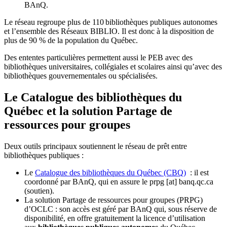
BAnQ.
Le réseau regroupe plus de 110
biblioth
è
ques publiques autonomes
et l
’
ensemble des R
é
seaux BIBLIO. Il est donc
à
la disposition de
plus de 90 % de la population du Qu
é
bec.
Des ententes particulières permettent aussi le PEB avec des
bibliothèques universitaires, collégiales et scolaires ainsi qu’avec des
bibliothèques gouvernementales ou spécialisées.
Le Catalogue des bibliothèques du
Québec et la solution Partage de
ressources pour groupes
Deux outils principaux soutiennent le réseau de prêt entre
bibliothèques publiques :
Le
Catalogue des bibliothèques du Québec (CBQ)
: il est
coordonné par BAnQ, qui en assure le
prpg
[at]
banq.qc.ca
(soutien)
.
La solution Partage de ressources pour groupes (PRPG)
d’OCLC : son accès est géré par BAnQ qui, sous réserve de
disponibilité, en offre gratuitement la licence d’utilisation