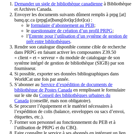
Demander un sigle de bibliothèque canadienne
à Bibliothèque
et Archives Canada.
Envoyer les documents suivants dûment remplis à
prpg
[at]
banq.qc.ca
(prpg[at]banq[dot]qc[dot]ca)
:
le
formulaire d’abonnement au PEB
;
le
questionnaire de création d’un profil PRPG
;
l’
Entente pour l’utilisation d’un système de gestion de
prêt entre bibliothèques
.
Rendre son catalogue disponible comme cible de recherche
dans PRPG en faisant activer les composantes Z39.50
« client » et « serveur » du module de catalogage de son
système intégré de gestion de bibliothèque (SIGB) par son
fournisseur
.
Si possible, exporter ses données bibliographiques dans
WorldCat une fois par année.
S’abonner au
Service d’expédition de documents de
bibliothèque de Postes Canada
en remplissant le formulaire
sur le site du
Conseil des bibliothèques urbaines du
Canada
(conseillé, mais non obligatoire).
Se procurer l’équipement et le matériel nécessaires à
l’expédition de colis (balance, enveloppes ou sacs d’envoi,
étiquettes, etc.).
Former son personnel au fonctionnement du PEB et à
l’utilisation de PRPG et du CBQ.
Faire connaître le service à ses abonnés en intégrant un lien