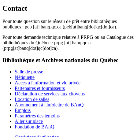
Contact
Pour toute question sur le réseau de prêt entre bibliothèques
publiques :
peb
[at]
banq.qc.ca
(peb[at]banq[dot]qc[dot]ca)
.
Pour toute demande technique relative à PRPG ou au Catalogue des
bibliothèques du Québec :
prpg
[at]
banq.qc.ca
(prpg[at]banq[dot]qc[dot]ca)
.
Bibliothèque et Archives nationales du Québec
Salle de presse
Nétiquette
Accès à l'information et vie privée
Partenaires et fournisseurs
Déclaration de services aux citoyens
Location de salles
Abonnement à l'infolettre de BAnQ
Emplois
Paramètres des témoins
Aller sur place
Fondation de BAnQ