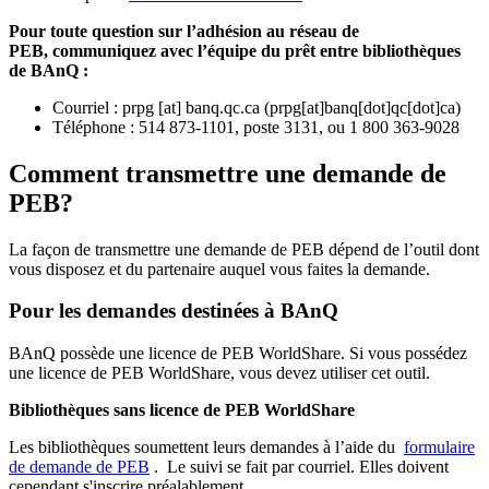
Pour toute question sur l’adhésion au réseau de
PEB,
communiquez avec l’équipe du prêt entre bibliothèques
de BAnQ :
Courriel
:
prpg
[at]
banq.qc.ca
(
prpg[at]banq[dot]qc[dot]ca
)
Téléphone : 514 873-1101, poste 3131, ou 1 800 363-9028
Comment transmettre une demande de
PEB?
La façon de transmettre une demande de PEB dépend de l’outil dont
vous disposez et du partenaire auquel vous faites la demande.
Pour les demandes destinées à BAnQ
BAnQ possède une licence de PEB WorldShare. Si vous possédez
une licence de PEB WorldShare, vous devez utiliser cet outil.
Bibliothèques sans licence de PEB WorldShare
Les bibliothèques soumettent leurs demandes à l’aide du
formulaire
de demande de PEB
.
Le suivi se fait par courriel.
Elles doivent
cependant s'inscrire préalablement.