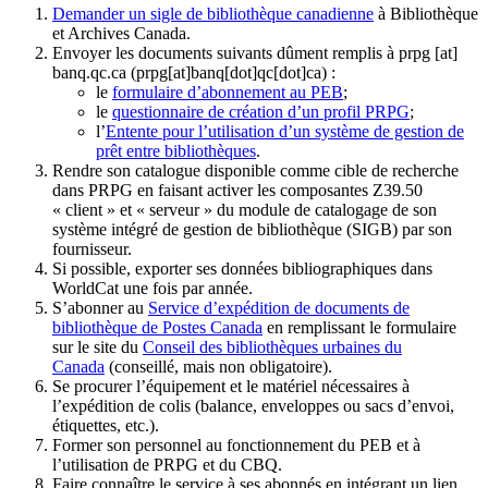
Demander un sigle de bibliothèque canadienne
à Bibliothèque
et Archives Canada.
Envoyer les documents suivants dûment remplis à
prpg
[at]
banq.qc.ca
(prpg[at]banq[dot]qc[dot]ca)
:
le
formulaire d’abonnement au PEB
;
le
questionnaire de création d’un profil PRPG
;
l’
Entente pour l’utilisation d’un système de gestion de
prêt entre bibliothèques
.
Rendre son catalogue disponible comme cible de recherche
dans PRPG en faisant activer les composantes Z39.50
« client » et « serveur » du module de catalogage de son
système intégré de gestion de bibliothèque (SIGB) par son
fournisseur
.
Si possible, exporter ses données bibliographiques dans
WorldCat une fois par année.
S’abonner au
Service d’expédition de documents de
bibliothèque de Postes Canada
en remplissant le formulaire
sur le site du
Conseil des bibliothèques urbaines du
Canada
(conseillé, mais non obligatoire).
Se procurer l’équipement et le matériel nécessaires à
l’expédition de colis (balance, enveloppes ou sacs d’envoi,
étiquettes, etc.).
Former son personnel au fonctionnement du PEB et à
l’utilisation de PRPG et du CBQ.
Faire connaître le service à ses abonnés en intégrant un lien