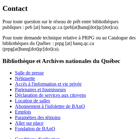
Contact
Pour toute question sur le réseau de prêt entre bibliothèques
publiques :
peb
[at]
banq.qc.ca
(peb[at]banq[dot]qc[dot]ca)
.
Pour toute demande technique relative à PRPG ou au Catalogue des
bibliothèques du Québec :
prpg
[at]
banq.qc.ca
(prpg[at]banq[dot]qc[dot]ca)
.
Bibliothèque et Archives nationales du Québec
Salle de presse
Nétiquette
Accès à l'information et vie privée
Partenaires et fournisseurs
Déclaration de services aux citoyens
Location de salles
Abonnement à l'infolettre de BAnQ
Emplois
Paramètres des témoins
Aller sur place
Fondation de BAnQ