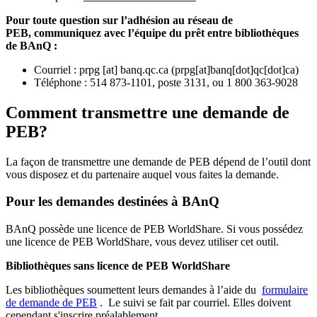
Pour toute question sur l’adhésion au réseau de
PEB,
communiquez avec l’équipe du prêt entre bibliothèques
de BAnQ :
Courriel
:
prpg
[at]
banq.qc.ca
(
prpg[at]banq[dot]qc[dot]ca
)
Téléphone : 514 873-1101, poste 3131, ou 1 800 363-9028
Comment transmettre une demande de
PEB?
La façon de transmettre une demande de PEB dépend de l’outil dont
vous disposez et du partenaire auquel vous faites la demande.
Pour les demandes destinées à BAnQ
BAnQ possède une licence de PEB WorldShare. Si vous possédez
une licence de PEB WorldShare, vous devez utiliser cet outil.
Bibliothèques sans licence de PEB WorldShare
Les bibliothèques soumettent leurs demandes à l’aide du
formulaire
de demande de PEB
.
Le suivi se fait par courriel.
Elles doivent
cependant s'inscrire préalablement.