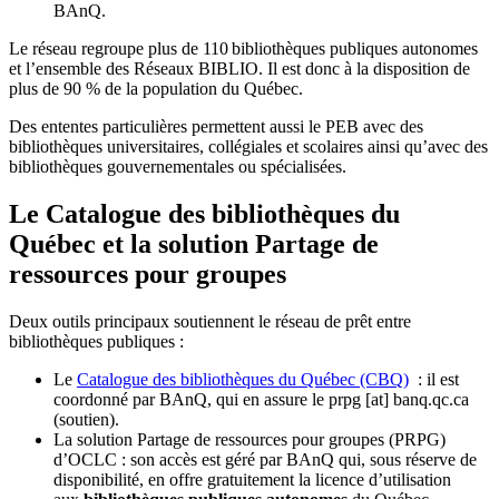
BAnQ.
Le réseau regroupe plus de 110
biblioth
è
ques publiques autonomes
et l
’
ensemble des R
é
seaux BIBLIO. Il est donc
à
la disposition de
plus de 90 % de la population du Qu
é
bec.
Des ententes particulières permettent aussi le PEB avec des
bibliothèques universitaires, collégiales et scolaires ainsi qu’avec des
bibliothèques gouvernementales ou spécialisées.
Le Catalogue des bibliothèques du
Québec et la solution Partage de
ressources pour groupes
Deux outils principaux soutiennent le réseau de prêt entre
bibliothèques publiques :
Le
Catalogue des bibliothèques du Québec (CBQ)
: il est
coordonné par BAnQ, qui en assure le
prpg
[at]
banq.qc.ca
(soutien)
.
La solution Partage de ressources pour groupes (PRPG)
d’OCLC : son accès est géré par BAnQ qui, sous réserve de
disponibilité, en offre gratuitement la licence d’utilisation