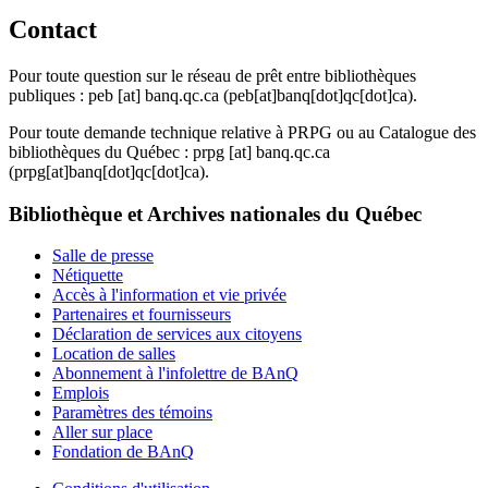
Contact
Pour toute question sur le réseau de prêt entre bibliothèques
publiques :
peb
[at]
banq.qc.ca
(peb[at]banq[dot]qc[dot]ca)
.
Pour toute demande technique relative à PRPG ou au Catalogue des
bibliothèques du Québec :
prpg
[at]
banq.qc.ca
(prpg[at]banq[dot]qc[dot]ca)
.
Bibliothèque et Archives nationales du Québec
Salle de presse
Nétiquette
Accès à l'information et vie privée
Partenaires et fournisseurs
Déclaration de services aux citoyens
Location de salles
Abonnement à l'infolettre de BAnQ
Emplois
Paramètres des témoins
Aller sur place
Fondation de BAnQ