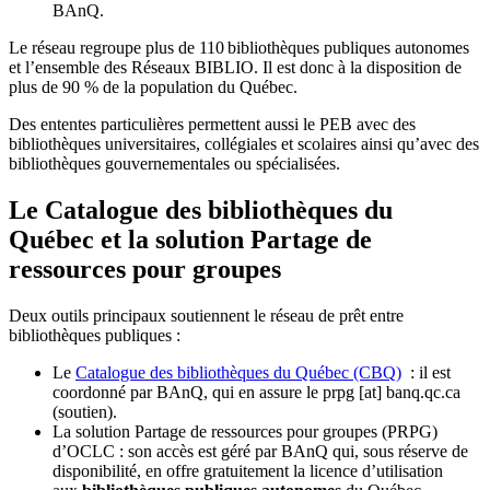
BAnQ.
Le réseau regroupe plus de 110
biblioth
è
ques publiques autonomes
et l
’
ensemble des R
é
seaux BIBLIO. Il est donc
à
la disposition de
plus de 90 % de la population du Qu
é
bec.
Des ententes particulières permettent aussi le PEB avec des
bibliothèques universitaires, collégiales et scolaires ainsi qu’avec des
bibliothèques gouvernementales ou spécialisées.
Le Catalogue des bibliothèques du
Québec et la solution Partage de
ressources pour groupes
Deux outils principaux soutiennent le réseau de prêt entre
bibliothèques publiques :
Le
Catalogue des bibliothèques du Québec (CBQ)
: il est
coordonné par BAnQ, qui en assure le
prpg
[at]
banq.qc.ca
(soutien)
.
La solution Partage de ressources pour groupes (PRPG)
d’OCLC : son accès est géré par BAnQ qui, sous réserve de
disponibilité, en offre gratuitement la licence d’utilisation