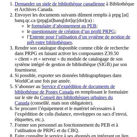
Demander un sigle de bibliothèque canadienne
à Bibliothèque
et Archives Canada.
Envoyer les documents suivants dûment remplis à
prpg
[at]
banq.qc.ca
(prpg[at]banq[dot]qc[dot]ca)
:
le
formulaire d’abonnement au PEB
;
le
questionnaire de création d’un profil PRPG
;
l’
Entente pour l’utilisation d’un système de gestion de
prêt entre bibliothèques
.
Rendre son catalogue disponible comme cible de recherche
dans PRPG en faisant activer les composantes Z39.50
« client » et « serveur » du module de catalogage de son
système intégré de gestion de bibliothèque (SIGB) par son
fournisseur
.
Si possible, exporter ses données bibliographiques dans
WorldCat une fois par année.
S’abonner au
Service d’expédition de documents de
bibliothèque de Postes Canada
en remplissant le formulaire
sur le site du
Conseil des bibliothèques urbaines du
Canada
(conseillé, mais non obligatoire).
Se procurer l’équipement et le matériel nécessaires à
l’expédition de colis (balance, enveloppes ou sacs d’envoi,
étiquettes, etc.).
Former son personnel au fonctionnement du PEB et à
l’utilisation de PRPG et du CBQ.
Faire connaître le service à ses abonnés en intégrant un lien