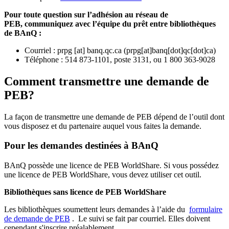
Pour toute question sur l’adhésion au réseau de
PEB,
communiquez avec l’équipe du prêt entre bibliothèques
de BAnQ :
Courriel
:
prpg
[at]
banq.qc.ca
(
prpg[at]banq[dot]qc[dot]ca
)
Téléphone : 514 873-1101, poste 3131, ou 1 800 363-9028
Comment transmettre une demande de
PEB?
La façon de transmettre une demande de PEB dépend de l’outil dont
vous disposez et du partenaire auquel vous faites la demande.
Pour les demandes destinées à BAnQ
BAnQ possède une licence de PEB WorldShare. Si vous possédez
une licence de PEB WorldShare, vous devez utiliser cet outil.
Bibliothèques sans licence de PEB WorldShare
Les bibliothèques soumettent leurs demandes à l’aide du
formulaire
de demande de PEB
.
Le suivi se fait par courriel.
Elles doivent
cependant s'inscrire préalablement.