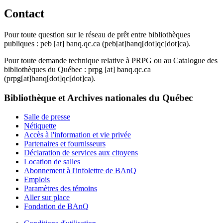
Contact
Pour toute question sur le réseau de prêt entre bibliothèques
publiques :
peb
[at]
banq.qc.ca
(peb[at]banq[dot]qc[dot]ca)
.
Pour toute demande technique relative à PRPG ou au Catalogue des
bibliothèques du Québec :
prpg
[at]
banq.qc.ca
(prpg[at]banq[dot]qc[dot]ca)
.
Bibliothèque et Archives nationales du Québec
Salle de presse
Nétiquette
Accès à l'information et vie privée
Partenaires et fournisseurs
Déclaration de services aux citoyens
Location de salles
Abonnement à l'infolettre de BAnQ
Emplois
Paramètres des témoins
Aller sur place
Fondation de BAnQ