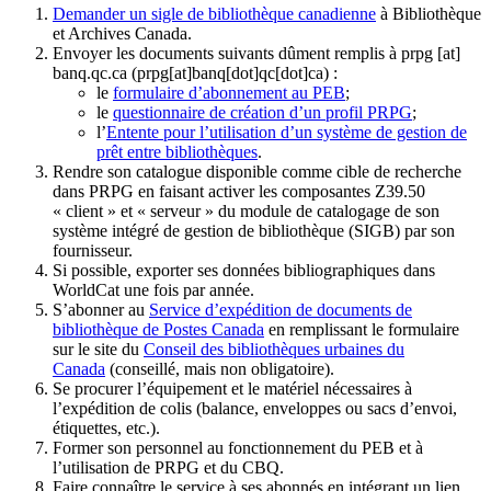
Demander un sigle de bibliothèque canadienne
à Bibliothèque
et Archives Canada.
Envoyer les documents suivants dûment remplis à
prpg
[at]
banq.qc.ca
(prpg[at]banq[dot]qc[dot]ca)
:
le
formulaire d’abonnement au PEB
;
le
questionnaire de création d’un profil PRPG
;
l’
Entente pour l’utilisation d’un système de gestion de
prêt entre bibliothèques
.
Rendre son catalogue disponible comme cible de recherche
dans PRPG en faisant activer les composantes Z39.50
« client » et « serveur » du module de catalogage de son
système intégré de gestion de bibliothèque (SIGB) par son
fournisseur
.
Si possible, exporter ses données bibliographiques dans
WorldCat une fois par année.
S’abonner au
Service d’expédition de documents de
bibliothèque de Postes Canada
en remplissant le formulaire
sur le site du
Conseil des bibliothèques urbaines du
Canada
(conseillé, mais non obligatoire).
Se procurer l’équipement et le matériel nécessaires à
l’expédition de colis (balance, enveloppes ou sacs d’envoi,
étiquettes, etc.).
Former son personnel au fonctionnement du PEB et à
l’utilisation de PRPG et du CBQ.
Faire connaître le service à ses abonnés en intégrant un lien