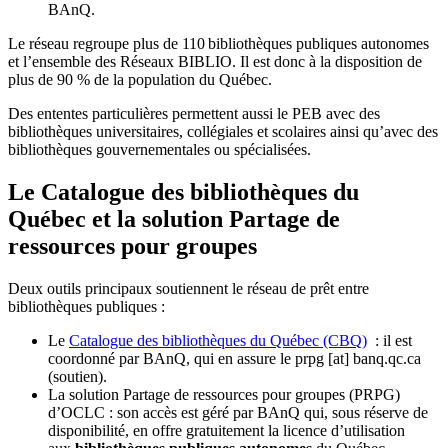
BAnQ.
Le réseau regroupe plus de 110
biblioth
è
ques publiques autonomes
et l
’
ensemble des R
é
seaux BIBLIO. Il est donc
à
la disposition de
plus de 90 % de la population du Qu
é
bec.
Des ententes particulières permettent aussi le PEB avec des
bibliothèques universitaires, collégiales et scolaires ainsi qu’avec des
bibliothèques gouvernementales ou spécialisées.
Le Catalogue des bibliothèques du
Québec et la solution Partage de
ressources pour groupes
Deux outils principaux soutiennent le réseau de prêt entre
bibliothèques publiques :
Le
Catalogue des bibliothèques du Québec (CBQ)
: il est
coordonné par BAnQ, qui en assure le
prpg
[at]
banq.qc.ca
(soutien)
.
La solution Partage de ressources pour groupes (PRPG)
d’OCLC : son accès est géré par BAnQ qui, sous réserve de
disponibilité, en offre gratuitement la licence d’utilisation