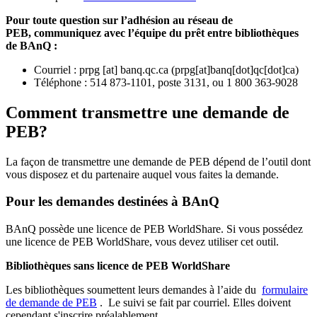
Pour toute question sur l’adhésion au réseau de
PEB,
communiquez avec l’équipe du prêt entre bibliothèques
de BAnQ :
Courriel
:
prpg
[at]
banq.qc.ca
(
prpg[at]banq[dot]qc[dot]ca
)
Téléphone : 514 873-1101, poste 3131, ou 1 800 363-9028
Comment transmettre une demande de
PEB?
La façon de transmettre une demande de PEB dépend de l’outil dont
vous disposez et du partenaire auquel vous faites la demande.
Pour les demandes destinées à BAnQ
BAnQ possède une licence de PEB WorldShare. Si vous possédez
une licence de PEB WorldShare, vous devez utiliser cet outil.
Bibliothèques sans licence de PEB WorldShare
Les bibliothèques soumettent leurs demandes à l’aide du
formulaire
de demande de PEB
.
Le suivi se fait par courriel.
Elles doivent
cependant s'inscrire préalablement.