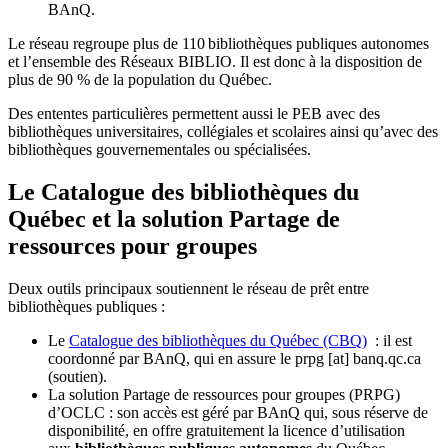
BAnQ.
Le réseau regroupe plus de 110
biblioth
è
ques publiques autonomes
et l
’
ensemble des R
é
seaux BIBLIO. Il est donc
à
la disposition de
plus de 90 % de la population du Qu
é
bec.
Des ententes particulières permettent aussi le PEB avec des
bibliothèques universitaires, collégiales et scolaires ainsi qu’avec des
bibliothèques gouvernementales ou spécialisées.
Le Catalogue des bibliothèques du
Québec et la solution Partage de
ressources pour groupes
Deux outils principaux soutiennent le réseau de prêt entre
bibliothèques publiques :
Le
Catalogue des bibliothèques du Québec (CBQ)
: il est
coordonné par BAnQ, qui en assure le
prpg
[at]
banq.qc.ca
(soutien)
.
La solution Partage de ressources pour groupes (PRPG)
d’OCLC : son accès est géré par BAnQ qui, sous réserve de
disponibilité, en offre gratuitement la licence d’utilisation