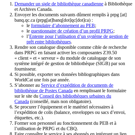
Demander un sigle de bibliothèque canadienne
à Bibliothèque
et Archives Canada.
Envoyer les documents suivants dûment remplis à
prpg
[at]
banq.qc.ca
(prpg[at]banq[dot]qc[dot]ca)
:
le
formulaire d’abonnement au PEB
;
le
questionnaire de création d’un profil PRPG
;
l’
Entente pour l’utilisation d’un système de gestion de
prêt entre bibliothèques
.
Rendre son catalogue disponible comme cible de recherche
dans PRPG en faisant activer les composantes Z39.50
« client » et « serveur » du module de catalogage de son
système intégré de gestion de bibliothèque (SIGB) par son
fournisseur
.
Si possible, exporter ses données bibliographiques dans
WorldCat une fois par année.
S’abonner au
Service d’expédition de documents de
bibliothèque de Postes Canada
en remplissant le formulaire
sur le site du
Conseil des bibliothèques urbaines du
Canada
(conseillé, mais non obligatoire).
Se procurer l’équipement et le matériel nécessaires à
l’expédition de colis (balance, enveloppes ou sacs d’envoi,
étiquettes, etc.).
Former son personnel au fonctionnement du PEB et à
l’utilisation de PRPG et du CBQ.
Faire connaître le service à ses abonnés en intégrant un lien