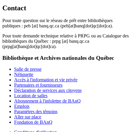
Contact
Pour toute question sur le réseau de prêt entre bibliothèques
publiques :
peb
[at]
banq.qc.ca
(peb[at]banq[dot]qc[dot]ca)
.
Pour toute demande technique relative à PRPG ou au Catalogue des
bibliothèques du Québec :
prpg
[at]
banq.qc.ca
(prpg[at]banq[dot]qc[dot]ca)
.
Bibliothèque et Archives nationales du Québec
Salle de presse
Nétiquette
Accès à l'information et vie privée
Partenaires et fournisseurs
Déclaration de services aux citoyens
Location de salles
Abonnement à l'infolettre de BAnQ
Emplois
Paramètres des témoins
Aller sur place
Fondation de BAnQ