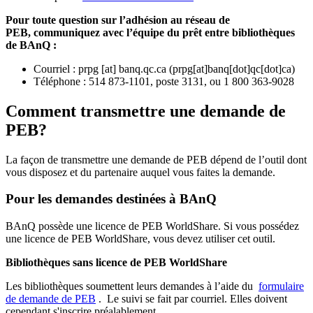
Pour toute question sur l’adhésion au réseau de
PEB,
communiquez avec l’équipe du prêt entre bibliothèques
de BAnQ :
Courriel
:
prpg
[at]
banq.qc.ca
(
prpg[at]banq[dot]qc[dot]ca
)
Téléphone : 514 873-1101, poste 3131, ou 1 800 363-9028
Comment transmettre une demande de
PEB?
La façon de transmettre une demande de PEB dépend de l’outil dont
vous disposez et du partenaire auquel vous faites la demande.
Pour les demandes destinées à BAnQ
BAnQ possède une licence de PEB WorldShare. Si vous possédez
une licence de PEB WorldShare, vous devez utiliser cet outil.
Bibliothèques sans licence de PEB WorldShare
Les bibliothèques soumettent leurs demandes à l’aide du
formulaire
de demande de PEB
.
Le suivi se fait par courriel.
Elles doivent
cependant s'inscrire préalablement.