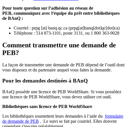
Pour toute question sur l’adhésion au réseau de
PEB,
communiquez avec l’équipe du prêt entre bibliothèques
de BAnQ :
Courriel
:
prpg
[at]
banq.qc.ca
(
prpg[at]banq[dot]qc[dot]ca
)
Téléphone : 514 873-1101, poste 3131, ou 1 800 363-9028
Comment transmettre une demande de
PEB?
La façon de transmettre une demande de PEB dépend de l’outil dont
vous disposez et du partenaire auquel vous faites la demande.
Pour les demandes destinées à BAnQ
BAnQ possède une licence de PEB WorldShare. Si vous possédez
une licence de PEB WorldShare, vous devez utiliser cet outil.
Bibliothèques sans licence de PEB WorldShare
Les bibliothèques soumettent leurs demandes à l’aide du
formulaire
de demande de PEB
.
Le suivi se fait par courriel.
Elles doivent
cependant s'inscrire préalablement.