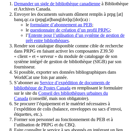
Demander un sigle de bibliothèque canadienne
à Bibliothèque
et Archives Canada.
Envoyer les documents suivants dûment remplis à
prpg
[at]
banq.qc.ca
(prpg[at]banq[dot]qc[dot]ca)
:
le
formulaire d’abonnement au PEB
;
le
questionnaire de création d’un profil PRPG
;
l’
Entente pour l’utilisation d’un système de gestion de
prêt entre bibliothèques
.
Rendre son catalogue disponible comme cible de recherche
dans PRPG en faisant activer les composantes Z39.50
« client » et « serveur » du module de catalogage de son
système intégré de gestion de bibliothèque (SIGB) par son
fournisseur
.
Si possible, exporter ses données bibliographiques dans
WorldCat une fois par année.
S’abonner au
Service d’expédition de documents de
bibliothèque de Postes Canada
en remplissant le formulaire
sur le site du
Conseil des bibliothèques urbaines du
Canada
(conseillé, mais non obligatoire).
Se procurer l’équipement et le matériel nécessaires à
l’expédition de colis (balance, enveloppes ou sacs d’envoi,
étiquettes, etc.).
Former son personnel au fonctionnement du PEB et à
l’utilisation de PRPG et du CBQ.
Faire connaître le service à ses abonnés en intégrant un lien