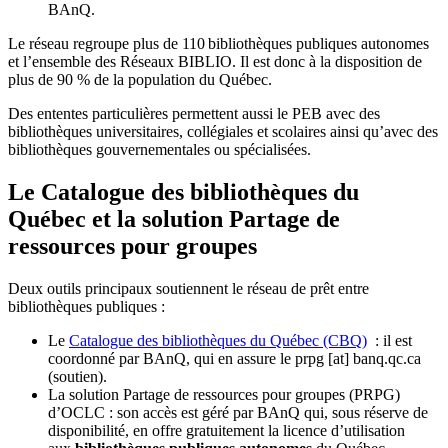
BAnQ.
Le réseau regroupe plus de 110
biblioth
è
ques publiques autonomes
et l
’
ensemble des R
é
seaux BIBLIO. Il est donc
à
la disposition de
plus de 90 % de la population du Qu
é
bec.
Des ententes particulières permettent aussi le PEB avec des
bibliothèques universitaires, collégiales et scolaires ainsi qu’avec des
bibliothèques gouvernementales ou spécialisées.
Le Catalogue des bibliothèques du
Québec et la solution Partage de
ressources pour groupes
Deux outils principaux soutiennent le réseau de prêt entre
bibliothèques publiques :
Le
Catalogue des bibliothèques du Québec (CBQ)
: il est
coordonné par BAnQ, qui en assure le
prpg
[at]
banq.qc.ca
(soutien)
.
La solution Partage de ressources pour groupes (PRPG)
d’OCLC : son accès est géré par BAnQ qui, sous réserve de
disponibilité, en offre gratuitement la licence d’utilisation