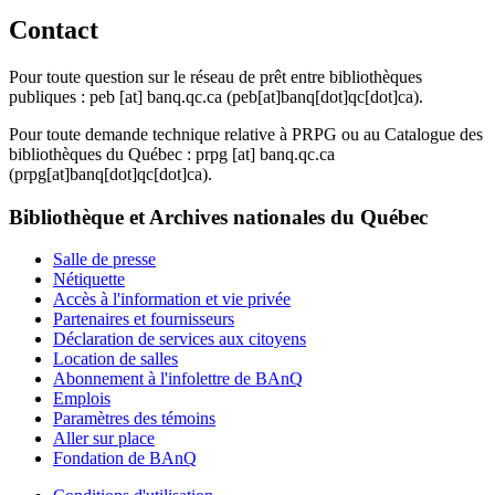
Contact
Pour toute question sur le réseau de prêt entre bibliothèques
publiques :
peb
[at]
banq.qc.ca
(peb[at]banq[dot]qc[dot]ca)
.
Pour toute demande technique relative à PRPG ou au Catalogue des
bibliothèques du Québec :
prpg
[at]
banq.qc.ca
(prpg[at]banq[dot]qc[dot]ca)
.
Bibliothèque et Archives nationales du Québec
Salle de presse
Nétiquette
Accès à l'information et vie privée
Partenaires et fournisseurs
Déclaration de services aux citoyens
Location de salles
Abonnement à l'infolettre de BAnQ
Emplois
Paramètres des témoins
Aller sur place
Fondation de BAnQ