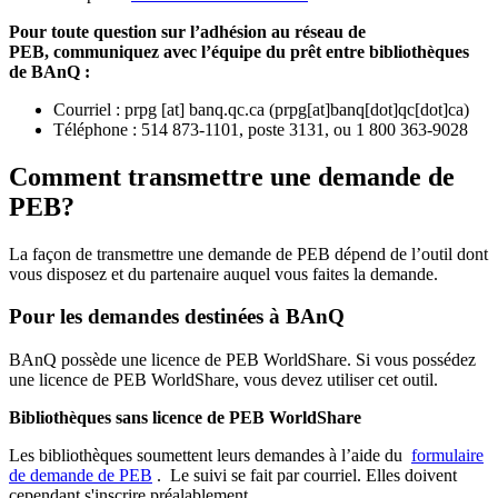
Pour toute question sur l’adhésion au réseau de
PEB,
communiquez avec l’équipe du prêt entre bibliothèques
de BAnQ :
Courriel
:
prpg
[at]
banq.qc.ca
(
prpg[at]banq[dot]qc[dot]ca
)
Téléphone : 514 873-1101, poste 3131, ou 1 800 363-9028
Comment transmettre une demande de
PEB?
La façon de transmettre une demande de PEB dépend de l’outil dont
vous disposez et du partenaire auquel vous faites la demande.
Pour les demandes destinées à BAnQ
BAnQ possède une licence de PEB WorldShare. Si vous possédez
une licence de PEB WorldShare, vous devez utiliser cet outil.
Bibliothèques sans licence de PEB WorldShare
Les bibliothèques soumettent leurs demandes à l’aide du
formulaire
de demande de PEB
.
Le suivi se fait par courriel.
Elles doivent
cependant s'inscrire préalablement.