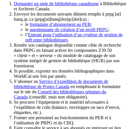
Demander un sigle de bibliothèque canadienne
à Bibliothèque
et Archives Canada.
Envoyer les documents suivants dûment remplis à
prpg
[at]
banq.qc.ca
(prpg[at]banq[dot]qc[dot]ca)
:
le
formulaire d’abonnement au PEB
;
le
questionnaire de création d’un profil PRPG
;
l’
Entente pour l’utilisation d’un système de gestion de
prêt entre bibliothèques
.
Rendre son catalogue disponible comme cible de recherche
dans PRPG en faisant activer les composantes Z39.50
« client » et « serveur » du module de catalogage de son
système intégré de gestion de bibliothèque (SIGB) par son
fournisseur
.
Si possible, exporter ses données bibliographiques dans
WorldCat une fois par année.
S’abonner au
Service d’expédition de documents de
bibliothèque de Postes Canada
en remplissant le formulaire
sur le site du
Conseil des bibliothèques urbaines du
Canada
(conseillé, mais non obligatoire).
Se procurer l’équipement et le matériel nécessaires à
l’expédition de colis (balance, enveloppes ou sacs d’envoi,
étiquettes, etc.).
Former son personnel au fonctionnement du PEB et à
l’utilisation de PRPG et du CBQ.
Faire connaître le service à ses abonnés en intégrant un lien