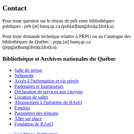
Contact
Pour toute question sur le réseau de prêt entre bibliothèques
publiques :
peb
[at]
banq.qc.ca
(peb[at]banq[dot]qc[dot]ca)
.
Pour toute demande technique relative à PRPG ou au Catalogue des
bibliothèques du Québec :
prpg
[at]
banq.qc.ca
(prpg[at]banq[dot]qc[dot]ca)
.
Bibliothèque et Archives nationales du Québec
Salle de presse
Nétiquette
Accès à l'information et vie privée
Partenaires et fournisseurs
Déclaration de services aux citoyens
Location de salles
Abonnement à l'infolettre de BAnQ
Emplois
Paramètres des témoins
Aller sur place
Fondation de BAnQ