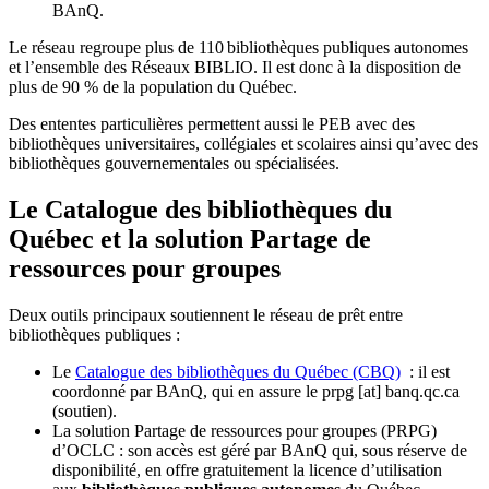
BAnQ.
Le réseau regroupe plus de 110
biblioth
è
ques publiques autonomes
et l
’
ensemble des R
é
seaux BIBLIO. Il est donc
à
la disposition de
plus de 90 % de la population du Qu
é
bec.
Des ententes particulières permettent aussi le PEB avec des
bibliothèques universitaires, collégiales et scolaires ainsi qu’avec des
bibliothèques gouvernementales ou spécialisées.
Le Catalogue des bibliothèques du
Québec et la solution Partage de
ressources pour groupes
Deux outils principaux soutiennent le réseau de prêt entre
bibliothèques publiques :
Le
Catalogue des bibliothèques du Québec (CBQ)
: il est
coordonné par BAnQ, qui en assure le
prpg
[at]
banq.qc.ca
(soutien)
.
La solution Partage de ressources pour groupes (PRPG)
d’OCLC : son accès est géré par BAnQ qui, sous réserve de
disponibilité, en offre gratuitement la licence d’utilisation