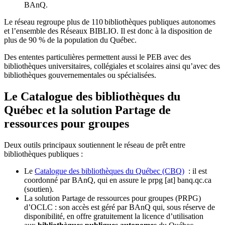
BAnQ.
Le réseau regroupe plus de 110
biblioth
è
ques publiques autonomes
et l
’
ensemble des R
é
seaux BIBLIO. Il est donc
à
la disposition de
plus de 90 % de la population du Qu
é
bec.
Des ententes particulières permettent aussi le PEB avec des
bibliothèques universitaires, collégiales et scolaires ainsi qu’avec des
bibliothèques gouvernementales ou spécialisées.
Le Catalogue des bibliothèques du
Québec et la solution Partage de
ressources pour groupes
Deux outils principaux soutiennent le réseau de prêt entre
bibliothèques publiques :
Le
Catalogue des bibliothèques du Québec (CBQ)
: il est
coordonné par BAnQ, qui en assure le
prpg
[at]
banq.qc.ca
(soutien)
.
La solution Partage de ressources pour groupes (PRPG)
d’OCLC : son accès est géré par BAnQ qui, sous réserve de
disponibilité, en offre gratuitement la licence d’utilisation