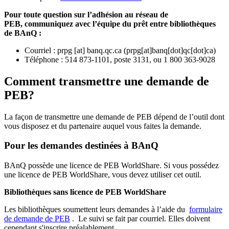
Pour toute question sur l’adhésion au réseau de
PEB,
communiquez avec l’équipe du prêt entre bibliothèques
de BAnQ :
Courriel
:
prpg
[at]
banq.qc.ca
(
prpg[at]banq[dot]qc[dot]ca
)
Téléphone : 514 873-1101, poste 3131, ou 1 800 363-9028
Comment transmettre une demande de
PEB?
La façon de transmettre une demande de PEB dépend de l’outil dont
vous disposez et du partenaire auquel vous faites la demande.
Pour les demandes destinées à BAnQ
BAnQ possède une licence de PEB WorldShare. Si vous possédez
une licence de PEB WorldShare, vous devez utiliser cet outil.
Bibliothèques sans licence de PEB WorldShare
Les bibliothèques soumettent leurs demandes à l’aide du
formulaire
de demande de PEB
.
Le suivi se fait par courriel.
Elles doivent
cependant s'inscrire préalablement.