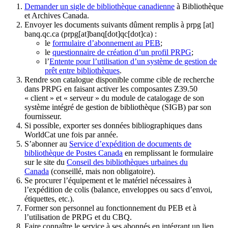
Demander un sigle de bibliothèque canadienne
à Bibliothèque
et Archives Canada.
Envoyer les documents suivants dûment remplis à
prpg
[at]
banq.qc.ca
(prpg[at]banq[dot]qc[dot]ca)
:
le
formulaire d’abonnement au PEB
;
le
questionnaire de création d’un profil PRPG
;
l’
Entente pour l’utilisation d’un système de gestion de
prêt entre bibliothèques
.
Rendre son catalogue disponible comme cible de recherche
dans PRPG en faisant activer les composantes Z39.50
« client » et « serveur » du module de catalogage de son
système intégré de gestion de bibliothèque (SIGB) par son
fournisseur
.
Si possible, exporter ses données bibliographiques dans
WorldCat une fois par année.
S’abonner au
Service d’expédition de documents de
bibliothèque de Postes Canada
en remplissant le formulaire
sur le site du
Conseil des bibliothèques urbaines du
Canada
(conseillé, mais non obligatoire).
Se procurer l’équipement et le matériel nécessaires à
l’expédition de colis (balance, enveloppes ou sacs d’envoi,
étiquettes, etc.).
Former son personnel au fonctionnement du PEB et à
l’utilisation de PRPG et du CBQ.
Faire connaître le service à ses abonnés en intégrant un lien