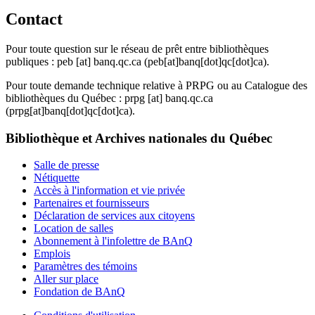
Contact
Pour toute question sur le réseau de prêt entre bibliothèques
publiques :
peb
[at]
banq.qc.ca
(peb[at]banq[dot]qc[dot]ca)
.
Pour toute demande technique relative à PRPG ou au Catalogue des
bibliothèques du Québec :
prpg
[at]
banq.qc.ca
(prpg[at]banq[dot]qc[dot]ca)
.
Bibliothèque et Archives nationales du Québec
Salle de presse
Nétiquette
Accès à l'information et vie privée
Partenaires et fournisseurs
Déclaration de services aux citoyens
Location de salles
Abonnement à l'infolettre de BAnQ
Emplois
Paramètres des témoins
Aller sur place
Fondation de BAnQ