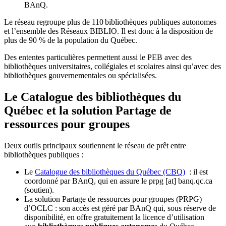
BAnQ.
Le réseau regroupe plus de 110
biblioth
è
ques publiques autonomes
et l
’
ensemble des R
é
seaux BIBLIO. Il est donc
à
la disposition de
plus de 90 % de la population du Qu
é
bec.
Des ententes particulières permettent aussi le PEB avec des
bibliothèques universitaires, collégiales et scolaires ainsi qu’avec des
bibliothèques gouvernementales ou spécialisées.
Le Catalogue des bibliothèques du
Québec et la solution Partage de
ressources pour groupes
Deux outils principaux soutiennent le réseau de prêt entre
bibliothèques publiques :
Le
Catalogue des bibliothèques du Québec (CBQ)
: il est
coordonné par BAnQ, qui en assure le
prpg
[at]
banq.qc.ca
(soutien)
.
La solution Partage de ressources pour groupes (PRPG)
d’OCLC : son accès est géré par BAnQ qui, sous réserve de
disponibilité, en offre gratuitement la licence d’utilisation