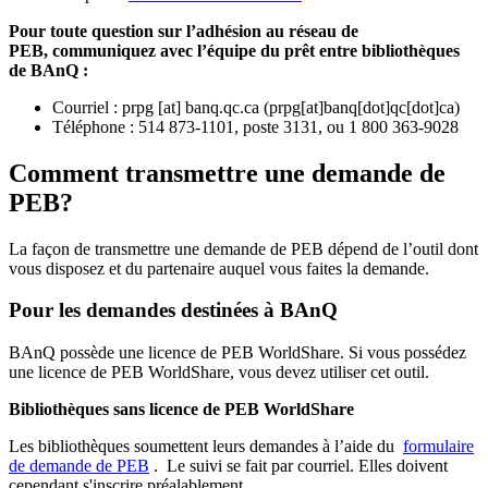
Pour toute question sur l’adhésion au réseau de
PEB,
communiquez avec l’équipe du prêt entre bibliothèques
de BAnQ :
Courriel
:
prpg
[at]
banq.qc.ca
(
prpg[at]banq[dot]qc[dot]ca
)
Téléphone : 514 873-1101, poste 3131, ou 1 800 363-9028
Comment transmettre une demande de
PEB?
La façon de transmettre une demande de PEB dépend de l’outil dont
vous disposez et du partenaire auquel vous faites la demande.
Pour les demandes destinées à BAnQ
BAnQ possède une licence de PEB WorldShare. Si vous possédez
une licence de PEB WorldShare, vous devez utiliser cet outil.
Bibliothèques sans licence de PEB WorldShare
Les bibliothèques soumettent leurs demandes à l’aide du
formulaire
de demande de PEB
.
Le suivi se fait par courriel.
Elles doivent
cependant s'inscrire préalablement.