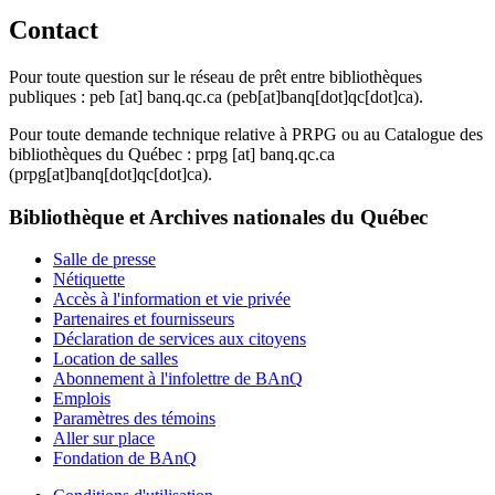
Contact
Pour toute question sur le réseau de prêt entre bibliothèques
publiques :
peb
[at]
banq.qc.ca
(peb[at]banq[dot]qc[dot]ca)
.
Pour toute demande technique relative à PRPG ou au Catalogue des
bibliothèques du Québec :
prpg
[at]
banq.qc.ca
(prpg[at]banq[dot]qc[dot]ca)
.
Bibliothèque et Archives nationales du Québec
Salle de presse
Nétiquette
Accès à l'information et vie privée
Partenaires et fournisseurs
Déclaration de services aux citoyens
Location de salles
Abonnement à l'infolettre de BAnQ
Emplois
Paramètres des témoins
Aller sur place
Fondation de BAnQ