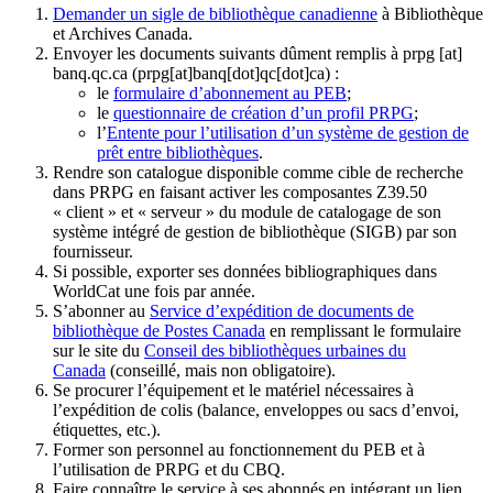
Demander un sigle de bibliothèque canadienne
à Bibliothèque
et Archives Canada.
Envoyer les documents suivants dûment remplis à
prpg
[at]
banq.qc.ca
(prpg[at]banq[dot]qc[dot]ca)
:
le
formulaire d’abonnement au PEB
;
le
questionnaire de création d’un profil PRPG
;
l’
Entente pour l’utilisation d’un système de gestion de
prêt entre bibliothèques
.
Rendre son catalogue disponible comme cible de recherche
dans PRPG en faisant activer les composantes Z39.50
« client » et « serveur » du module de catalogage de son
système intégré de gestion de bibliothèque (SIGB) par son
fournisseur
.
Si possible, exporter ses données bibliographiques dans
WorldCat une fois par année.
S’abonner au
Service d’expédition de documents de
bibliothèque de Postes Canada
en remplissant le formulaire
sur le site du
Conseil des bibliothèques urbaines du
Canada
(conseillé, mais non obligatoire).
Se procurer l’équipement et le matériel nécessaires à
l’expédition de colis (balance, enveloppes ou sacs d’envoi,
étiquettes, etc.).
Former son personnel au fonctionnement du PEB et à
l’utilisation de PRPG et du CBQ.
Faire connaître le service à ses abonnés en intégrant un lien