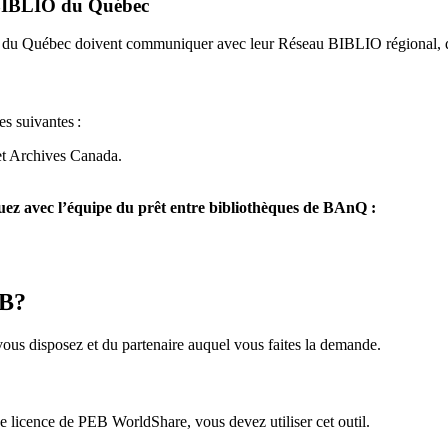
u BIBLIO du Québec
O du Québec doivent communiquer avec leur Réseau BIBLIO régional, q
es suivantes
:
et Archives Canada.
z avec l’équipe du prêt entre bibliothèques de BAnQ :
EB?
us disposez et du partenaire auquel vous faites la demande.
icence de PEB WorldShare, vous devez utiliser cet outil.