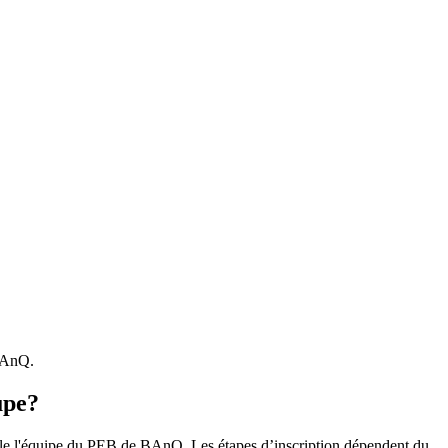
 BAnQ.
upe?
r le l'équipe du PEB de BAnQ. Les étapes d’inscription dépendent du