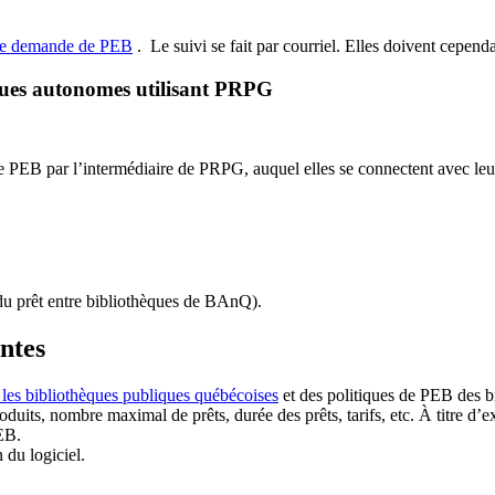
de demande de PEB
.
Le suivi se fait par courriel.
Elles doivent cependan
ques autonomes utilisant PRPG
EB par l’intermédiaire de PRPG, auquel elles se connectent avec leur i
u prêt entre bibliothèques de BAnQ)
.
antes
 les bibliothèques publiques québécoises
et des politiques de PEB des b
duits, nombre maximal de prêts, durée des prêts, tarifs, etc. À titre d’
EB.
n du logiciel.