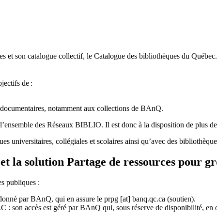
 et son catalogue collectif, le Catalogue des bibliothèques du Québec.
jectifs de
:
ces documentaires, notamment aux collections de BAnQ.
l
’
ensemble des R
é
seaux BIBLIO. Il est donc
à
la disposition de plus d
ues universitaires, collégiales et scolaires ainsi qu’avec des bibliothè
et la solution Partage de ressources pour g
es publiques :
rdonné par BAnQ, qui en assure le
prpg
[at]
banq.qc.ca
(soutien)
.
 son accès est géré par BAnQ qui, sous réserve de disponibilité, en off