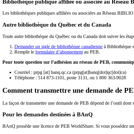
Bibliothèque publique affiliée ou associée au Résea
Les bibliothèques publiques affiliées ou associées au Réseau BIBLI
Autre bibliothèque du Québec et du Canada
Toute autre bibliothèque du Québec ou du Canada doit suivre les étap
Demander un sigle de bibliothèque canadienne
à Bibliothèque 
Remplir le
f
ormulaire d’abonnement
au PEB.
Pour toute question sur l’adhésion au réseau de PEB,
communique
Courriel
:
prpg
[at]
banq.qc.ca
(
prpg[at]banq[dot]qc[dot]ca
)
Téléphone : 514 873-1101, poste 3131, ou 1 800 363-9028
Comment transmettre une demande de P
La façon de transmettre une demande de PEB dépend de l’outil dont vo
Pour les demandes destinées à BAnQ
BAnQ possède une licence de PEB WorldShare. Si vous possédez une l