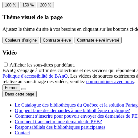
100 %
150 %
200 %
Thème visuel de la page
Ajustez le thème du site à vos besoins en cliquant sur les boutons ci-d
Couleurs d’origine
Contraste élevé
Contraste élevé inversé
Vidéo
Afficher les sous-titres par défaut.
BAnQ s’engage à offrir des collections et des services qui répondent 
Politique d'accessibilité de BAnQ
. Les vidéos de sources extérieures 
relative au sous-titrage des vidéos, veuillez
communiquer avec nous
.
Fermer
Dans cette page
Le Catalogue des bibliothèques du Québec et la solution Parta
Qui peut faire des demandes à une bibliothèque du groupe?
Comment s’inscrire pour pouvoir envoyer des demandes de P
Comment transmettre une demande de PEB?
Responsabilités des bibliothèques participantes
Contact