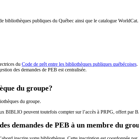
 de bibliothèques publiques du Québec ainsi que le catalogue WorldCat.
rectrices du
Code de prêt entre les bibliothèques publiques québécoises
.
gestion des demandes de PEB est centralisée.
hèque du groupe?
iothèques du groupe.
aux BIBLIO peuvent toutefois compter sur l’accès à PRPG, offert par
r des demandes de PEB à un membre du gro
bord inscrire votre bibliothèque. Cette inscription est coordonnée pa