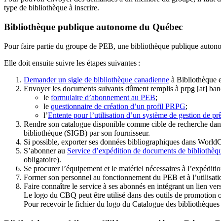
type de bibliothèque à inscrire.
Bibliothèque publique autonome du Québec
Pour faire partie du groupe de PEB, une bibliothèque publique auton
Elle doit ensuite suivre les étapes suivantes
:
Demander un sigle de bibliothèque canadienne
à Bibliothèque 
Envoyer les documents suivants dûment remplis à
prpg
[at]
ban
le
formulaire d’abonnement au PEB
;
le
questionnaire de création d’un profil PRPG
;
l’
Entente pour l’utilisation d’un système de gestion de prê
Rendre son catalogue disponible comme cible de recherche dans
bibliothèque (SIGB) par son fournisseur
.
Si possible, exporter ses données bibliographiques dans WorldC
S’abonner au
Service d’expédition de documents de bibliothèq
obligatoire).
Se procurer l’équipement et le matériel nécessaires à l’expéditio
Former son personnel au fonctionnement du PEB et à l’utilis
Faire connaître le service à ses abonnés en intégrant un lien vers
Le logo du CBQ peut être utilisé dans des outils de promotion o
Pour recevoir le fichier du logo du Catalogue des bibliothèque