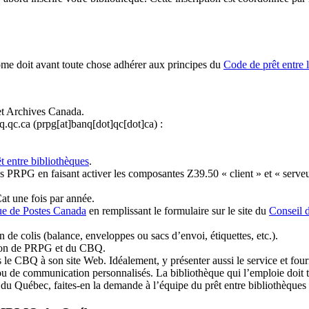
ome doit avant toute chose adhérer aux principes du
Code de prêt entre 
et Archives Canada.
q.qc.ca
(prpg[at]banq[dot]qc[dot]ca)
:
t entre bibliothèques
.
 PRPG en faisant activer les composantes Z39.50 « client » et « serveu
at une fois par année.
ue de Postes Canada
en remplissant le formulaire sur le site du
Conseil 
n de colis (balance, enveloppes ou sacs d’envoi, étiquettes, etc.).
ation de PRPG et du CBQ.
 le CBQ à son site Web. Idéalement, y présenter aussi le service et fourni
u de communication personnalisés. La bibliothèque qui l’emploie doit tou
s du Québec, faites-en la demande à l’équipe du prêt entre bibliothèqu