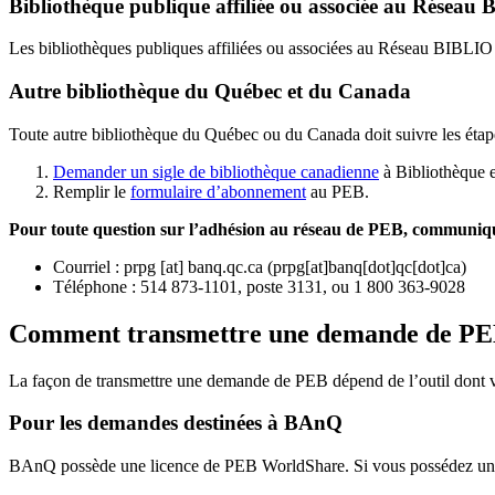
Bibliothèque publique affiliée ou associée au Résea
Les bibliothèques publiques affiliées ou associées au Réseau BIBLI
Autre bibliothèque du Québec et du Canada
Toute autre bibliothèque du Québec ou du Canada doit suivre les étap
Demander un sigle de bibliothèque canadienne
à Bibliothèque 
Remplir le
f
ormulaire d’abonnement
au PEB.
Pour toute question sur l’adhésion au réseau de PEB,
communique
Courriel
:
prpg
[at]
banq.qc.ca
(
prpg[at]banq[dot]qc[dot]ca
)
Téléphone : 514 873-1101, poste 3131, ou 1 800 363-9028
Comment transmettre une demande de P
La façon de transmettre une demande de PEB dépend de l’outil dont vo
Pour les demandes destinées à BAnQ
BAnQ possède une licence de PEB WorldShare. Si vous possédez une l