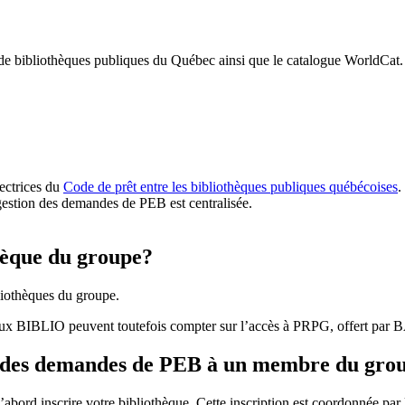
 de bibliothèques publiques du Québec ainsi que le catalogue WorldCat.
rectrices du
Code de prêt entre les bibliothèques publiques québécoises
.
gestion des demandes de PEB est centralisée.
hèque du groupe?
iothèques du groupe.
aux BIBLIO peuvent toutefois compter sur l’accès à PRPG, offert par
r des demandes de PEB à un membre du gro
bord inscrire votre bibliothèque. Cette inscription est coordonnée pa