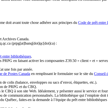
ome doit avant toute chose adhérer aux principes du
Code de prêt entre 
et Archives Canada.
q.qc.ca
(prpg[at]banq[dot]qc[dot]ca)
:
t entre bibliothèques
.
 PRPG en faisant activer les composantes Z39.50 « client » et « serveu
at une fois par année.
ue de Postes Canada
en remplissant le formulaire sur le site du
Conseil 
n de colis (balance, enveloppes ou sacs d’envoi, étiquettes, etc.).
ation de PRPG et du CBQ.
 le CBQ à son site Web. Idéalement, y présenter aussi le service et fourni
u de communication personnalisés. La bibliothèque qui l’emploie doit tou
s du Québec, faites-en la demande à l’équipe du prêt entre bibliothèqu