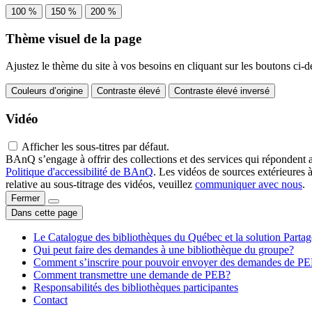
100 %
150 %
200 %
Thème visuel de la page
Ajustez le thème du site à vos besoins en cliquant sur les boutons ci-d
Couleurs d’origine
Contraste élevé
Contraste élevé inversé
Vidéo
Afficher les sous-titres par défaut.
BAnQ s’engage à offrir des collections et des services qui répondent 
Politique d'accessibilité de BAnQ
. Les vidéos de sources extérieures 
relative au sous-titrage des vidéos, veuillez
communiquer avec nous
.
Fermer
Dans cette page
Le Catalogue des bibliothèques du Québec et la solution Parta
Qui peut faire des demandes à une bibliothèque du groupe?
Comment s’inscrire pour pouvoir envoyer des demandes de P
Comment transmettre une demande de PEB?
Responsabilités des bibliothèques participantes
Contact