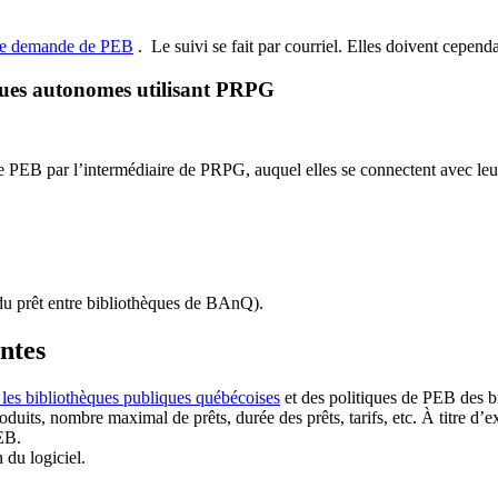
de demande de PEB
.
Le suivi se fait par courriel.
Elles doivent cependan
ques autonomes utilisant PRPG
EB par l’intermédiaire de PRPG, auquel elles se connectent avec leur i
u prêt entre bibliothèques de BAnQ)
.
antes
 les bibliothèques publiques québécoises
et des politiques de PEB des b
duits, nombre maximal de prêts, durée des prêts, tarifs, etc. À titre d’
EB.
n du logiciel.