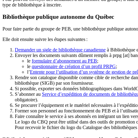
type de bibliothèque à inscrire.
Bibliothèque publique autonome du Québec
Pour faire partie du groupe de PEB, une bibliothèque publique auton
Elle doit ensuite suivre les étapes suivantes
:
Demander un sigle de bibliothèque canadienne
à Bibliothèque 
Envoyer les documents suivants dûment remplis à
prpg
[at]
ban
le
formulaire d’abonnement au PEB
;
le
questionnaire de création d’un profil PRPG
;
l’
Entente pour l’utilisation d’un système de gestion de prê
Rendre son catalogue disponible comme cible de recherche dans
bibliothèque (SIGB) par son fournisseur
.
Si possible, exporter ses données bibliographiques dans WorldC
S’abonner au
Service d’expédition de documents de bibliothèq
obligatoire).
Se procurer l’équipement et le matériel nécessaires à l’expéditio
Former son personnel au fonctionnement du PEB et à l’utilis
Faire connaître le service à ses abonnés en intégrant un lien vers
Le logo du CBQ peut être utilisé dans des outils de promotion o
Pour recevoir le fichier du logo du Catalogue des bibliothèque