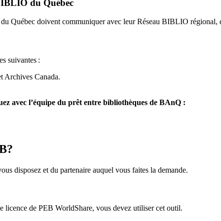
u BIBLIO du Québec
O du Québec doivent communiquer avec leur Réseau BIBLIO régional, q
es suivantes
:
et Archives Canada.
z avec l’équipe du prêt entre bibliothèques de BAnQ :
EB?
us disposez et du partenaire auquel vous faites la demande.
icence de PEB WorldShare, vous devez utiliser cet outil.