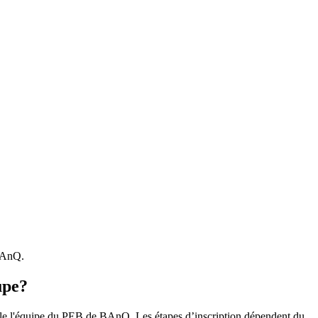
 BAnQ.
upe?
r le l'équipe du PEB de BAnQ. Les étapes d’inscription dépendent du