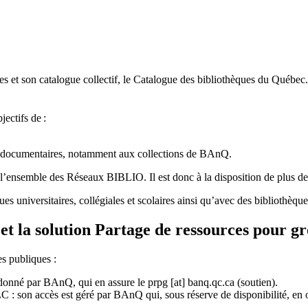
 et son catalogue collectif, le Catalogue des bibliothèques du Québec.
jectifs de
:
ces documentaires, notamment aux collections de BAnQ.
l
’
ensemble des R
é
seaux BIBLIO. Il est donc
à
la disposition de plus d
ues universitaires, collégiales et scolaires ainsi qu’avec des bibliothè
et la solution Partage de ressources pour g
es publiques :
rdonné par BAnQ, qui en assure le
prpg
[at]
banq.qc.ca
(soutien)
.
 son accès est géré par BAnQ qui, sous réserve de disponibilité, en off