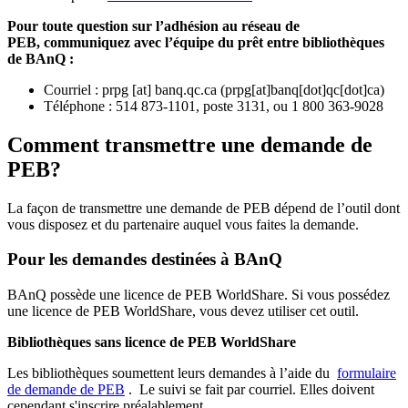
Pour toute question sur l’adhésion au réseau de
PEB,
communiquez avec l’équipe du prêt entre bibliothèques
de BAnQ :
Courriel
:
prpg
[at]
banq.qc.ca
(
prpg[at]banq[dot]qc[dot]ca
)
Téléphone : 514 873-1101, poste 3131, ou 1 800 363-9028
Comment transmettre une demande de
PEB?
La façon de transmettre une demande de PEB dépend de l’outil dont
vous disposez et du partenaire auquel vous faites la demande.
Pour les demandes destinées à BAnQ
BAnQ possède une licence de PEB WorldShare. Si vous possédez
une licence de PEB WorldShare, vous devez utiliser cet outil.
Bibliothèques sans licence de PEB WorldShare
Les bibliothèques soumettent leurs demandes à l’aide du
formulaire
de demande de PEB
.
Le suivi se fait par courriel.
Elles doivent
cependant s'inscrire préalablement.