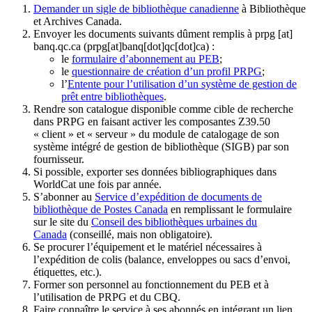
Demander un sigle de bibliothèque canadienne
à Bibliothèque
et Archives Canada.
Envoyer les documents suivants dûment remplis à
prpg
[at]
banq.qc.ca
(prpg[at]banq[dot]qc[dot]ca)
:
le
formulaire d’abonnement au PEB
;
le
questionnaire de création d’un profil PRPG
;
l’
Entente pour l’utilisation d’un système de gestion de
prêt entre bibliothèques
.
Rendre son catalogue disponible comme cible de recherche
dans PRPG en faisant activer les composantes Z39.50
« client » et « serveur » du module de catalogage de son
système intégré de gestion de bibliothèque (SIGB) par son
fournisseur
.
Si possible, exporter ses données bibliographiques dans
WorldCat une fois par année.
S’abonner au
Service d’expédition de documents de
bibliothèque de Postes Canada
en remplissant le formulaire
sur le site du
Conseil des bibliothèques urbaines du
Canada
(conseillé, mais non obligatoire).
Se procurer l’équipement et le matériel nécessaires à
l’expédition de colis (balance, enveloppes ou sacs d’envoi,
étiquettes, etc.).
Former son personnel au fonctionnement du PEB et à
l’utilisation de PRPG et du CBQ.
Faire connaître le service à ses abonnés en intégrant un lien