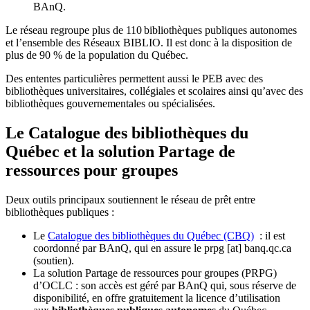
BAnQ.
Le réseau regroupe plus de 110
biblioth
è
ques publiques autonomes
et l
’
ensemble des R
é
seaux BIBLIO. Il est donc
à
la disposition de
plus de 90 % de la population du Qu
é
bec.
Des ententes particulières permettent aussi le PEB avec des
bibliothèques universitaires, collégiales et scolaires ainsi qu’avec des
bibliothèques gouvernementales ou spécialisées.
Le Catalogue des bibliothèques du
Québec et la solution Partage de
ressources pour groupes
Deux outils principaux soutiennent le réseau de prêt entre
bibliothèques publiques :
Le
Catalogue des bibliothèques du Québec (CBQ)
: il est
coordonné par BAnQ, qui en assure le
prpg
[at]
banq.qc.ca
(soutien)
.
La solution Partage de ressources pour groupes (PRPG)
d’OCLC : son accès est géré par BAnQ qui, sous réserve de
disponibilité, en offre gratuitement la licence d’utilisation