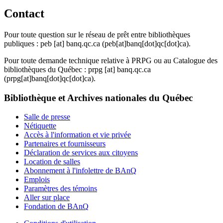
Contact
Pour toute question sur le réseau de prêt entre bibliothèques
publiques :
peb
[at]
banq.qc.ca
(peb[at]banq[dot]qc[dot]ca)
.
Pour toute demande technique relative à PRPG ou au Catalogue des
bibliothèques du Québec :
prpg
[at]
banq.qc.ca
(prpg[at]banq[dot]qc[dot]ca)
.
Bibliothèque et Archives nationales du Québec
Salle de presse
Nétiquette
Accès à l'information et vie privée
Partenaires et fournisseurs
Déclaration de services aux citoyens
Location de salles
Abonnement à l'infolettre de BAnQ
Emplois
Paramètres des témoins
Aller sur place
Fondation de BAnQ