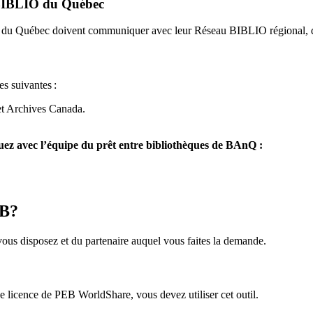
u BIBLIO du Québec
O du Québec doivent communiquer avec leur Réseau BIBLIO régional, q
es suivantes
:
et Archives Canada.
z avec l’équipe du prêt entre bibliothèques de BAnQ :
EB?
us disposez et du partenaire auquel vous faites la demande.
icence de PEB WorldShare, vous devez utiliser cet outil.