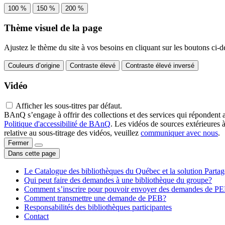
100 %
150 %
200 %
Thème visuel de la page
Ajustez le thème du site à vos besoins en cliquant sur les boutons ci-d
Couleurs d’origine
Contraste élevé
Contraste élevé inversé
Vidéo
Afficher les sous-titres par défaut.
BAnQ s’engage à offrir des collections et des services qui répondent 
Politique d'accessibilité de BAnQ
. Les vidéos de sources extérieures 
relative au sous-titrage des vidéos, veuillez
communiquer avec nous
.
Fermer
Dans cette page
Le Catalogue des bibliothèques du Québec et la solution Parta
Qui peut faire des demandes à une bibliothèque du groupe?
Comment s’inscrire pour pouvoir envoyer des demandes de P
Comment transmettre une demande de PEB?
Responsabilités des bibliothèques participantes
Contact