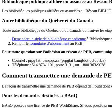
Bibliothèque publique affiliée ou associée au Résea
Les bibliothèques publiques affiliées ou associées au Réseau BIBLI
Autre bibliothèque du Québec et du Canada
Toute autre bibliothèque du Québec ou du Canada doit suivre les étap
Demander un sigle de bibliothèque canadienne
à Bibliothèque 
Remplir le
f
ormulaire d’abonnement
au PEB.
Pour toute question sur l’adhésion au réseau de PEB,
communique
Courriel
:
prpg
[at]
banq.qc.ca
(
prpg[at]banq[dot]qc[dot]ca
)
Téléphone : 514 873-1101, poste 3131, ou 1 800 363-9028
Comment transmettre une demande de P
La façon de transmettre une demande de PEB dépend de l’outil dont vo
Pour les demandes destinées à BAnQ
BAnQ possède une licence de PEB WorldShare. Si vous possédez une l