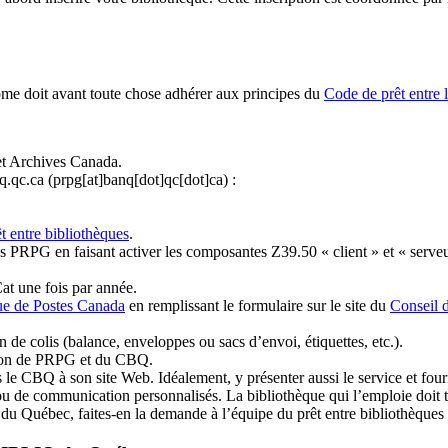
ome doit avant toute chose adhérer aux principes du
Code de prêt entre 
et Archives Canada.
q.qc.ca
(prpg[at]banq[dot]qc[dot]ca)
:
t entre bibliothèques
.
 PRPG en faisant activer les composantes Z39.50 « client » et « serveu
at une fois par année.
ue de Postes Canada
en remplissant le formulaire sur le site du
Conseil 
n de colis (balance, enveloppes ou sacs d’envoi, étiquettes, etc.).
ation de PRPG et du CBQ.
 le CBQ à son site Web. Idéalement, y présenter aussi le service et fourni
u de communication personnalisés. La bibliothèque qui l’emploie doit tou
s du Québec, faites-en la demande à l’équipe du prêt entre bibliothèqu