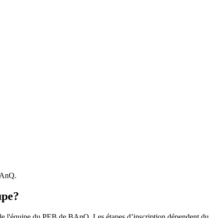
 BAnQ.
upe?
r le l'équipe du PEB de BAnQ. Les étapes d’inscription dépendent du