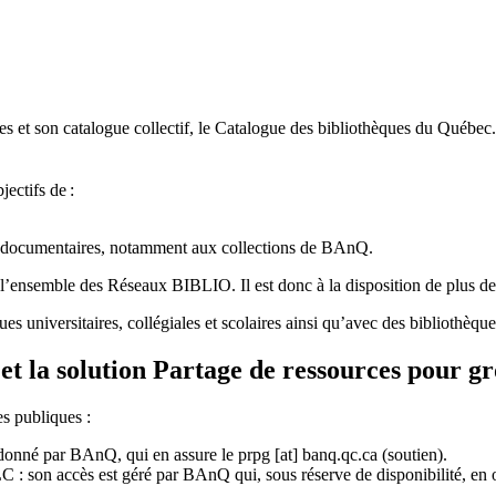
 et son catalogue collectif, le Catalogue des bibliothèques du Québec.
jectifs de
:
ces documentaires, notamment aux collections de BAnQ.
l
’
ensemble des R
é
seaux BIBLIO. Il est donc
à
la disposition de plus d
ues universitaires, collégiales et scolaires ainsi qu’avec des bibliothè
et la solution Partage de ressources pour g
es publiques :
rdonné par BAnQ, qui en assure le
prpg
[at]
banq.qc.ca
(soutien)
.
 son accès est géré par BAnQ qui, sous réserve de disponibilité, en off