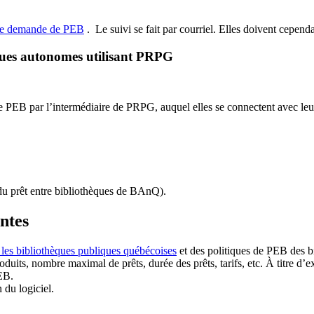
de demande de PEB
.
Le suivi se fait par courriel.
Elles doivent cependan
ques autonomes utilisant PRPG
EB par l’intermédiaire de PRPG, auquel elles se connectent avec leur i
u prêt entre bibliothèques de BAnQ)
.
antes
 les bibliothèques publiques québécoises
et des politiques de PEB des b
duits, nombre maximal de prêts, durée des prêts, tarifs, etc. À titre d’
EB.
n du logiciel.