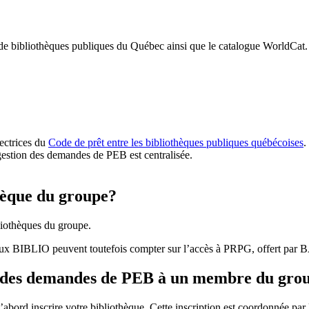
 de bibliothèques publiques du Québec ainsi que le catalogue WorldCat.
rectrices du
Code de prêt entre les bibliothèques publiques québécoises
.
gestion des demandes de PEB est centralisée.
hèque du groupe?
iothèques du groupe.
aux BIBLIO peuvent toutefois compter sur l’accès à PRPG, offert par
r des demandes de PEB à un membre du gro
bord inscrire votre bibliothèque. Cette inscription est coordonnée pa