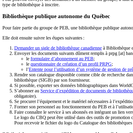
type de bibliothèque à inscrire.
Bibliothèque publique autonome du Québec
Pour faire partie du groupe de PEB, une bibliothèque publique auton
Elle doit ensuite suivre les étapes suivantes
:
Demander un sigle de bibliothèque canadienne
à Bibliothèque 
Envoyer les documents suivants dûment remplis à
prpg
[at]
ban
le
formulaire d’abonnement au PEB
;
le
questionnaire de création d’un profil PRPG
;
l’
Entente pour l’utilisation d’un système de gestion de prê
Rendre son catalogue disponible comme cible de recherche dans
bibliothèque (SIGB) par son fournisseur
.
Si possible, exporter ses données bibliographiques dans WorldC
S’abonner au
Service d’expédition de documents de bibliothèq
obligatoire).
Se procurer l’équipement et le matériel nécessaires à l’expéditio
Former son personnel au fonctionnement du PEB et à l’utilis
Faire connaître le service à ses abonnés en intégrant un lien vers
Le logo du CBQ peut être utilisé dans des outils de promotion o
Pour recevoir le fichier du logo du Catalogue des bibliothèque