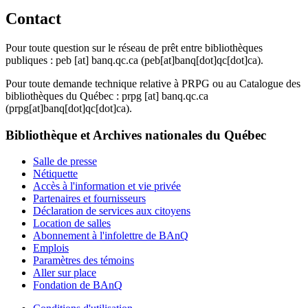
Contact
Pour toute question sur le réseau de prêt entre bibliothèques
publiques :
peb
[at]
banq.qc.ca
(peb[at]banq[dot]qc[dot]ca)
.
Pour toute demande technique relative à PRPG ou au Catalogue des
bibliothèques du Québec :
prpg
[at]
banq.qc.ca
(prpg[at]banq[dot]qc[dot]ca)
.
Bibliothèque et Archives nationales du Québec
Salle de presse
Nétiquette
Accès à l'information et vie privée
Partenaires et fournisseurs
Déclaration de services aux citoyens
Location de salles
Abonnement à l'infolettre de BAnQ
Emplois
Paramètres des témoins
Aller sur place
Fondation de BAnQ