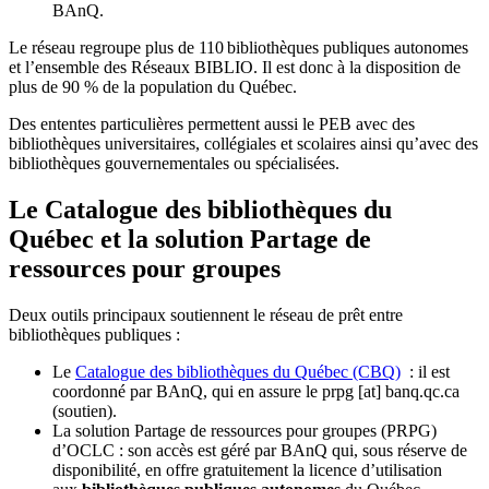
BAnQ.
Le réseau regroupe plus de 110
biblioth
è
ques publiques autonomes
et l
’
ensemble des R
é
seaux BIBLIO. Il est donc
à
la disposition de
plus de 90 % de la population du Qu
é
bec.
Des ententes particulières permettent aussi le PEB avec des
bibliothèques universitaires, collégiales et scolaires ainsi qu’avec des
bibliothèques gouvernementales ou spécialisées.
Le Catalogue des bibliothèques du
Québec et la solution Partage de
ressources pour groupes
Deux outils principaux soutiennent le réseau de prêt entre
bibliothèques publiques :
Le
Catalogue des bibliothèques du Québec (CBQ)
: il est
coordonné par BAnQ, qui en assure le
prpg
[at]
banq.qc.ca
(soutien)
.
La solution Partage de ressources pour groupes (PRPG)
d’OCLC : son accès est géré par BAnQ qui, sous réserve de
disponibilité, en offre gratuitement la licence d’utilisation