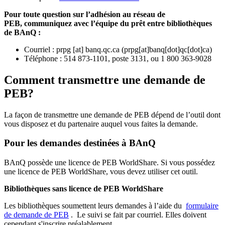
Pour toute question sur l’adhésion au réseau de
PEB,
communiquez avec l’équipe du prêt entre bibliothèques
de BAnQ :
Courriel
:
prpg
[at]
banq.qc.ca
(
prpg[at]banq[dot]qc[dot]ca
)
Téléphone : 514 873-1101, poste 3131, ou 1 800 363-9028
Comment transmettre une demande de
PEB?
La façon de transmettre une demande de PEB dépend de l’outil dont
vous disposez et du partenaire auquel vous faites la demande.
Pour les demandes destinées à BAnQ
BAnQ possède une licence de PEB WorldShare. Si vous possédez
une licence de PEB WorldShare, vous devez utiliser cet outil.
Bibliothèques sans licence de PEB WorldShare
Les bibliothèques soumettent leurs demandes à l’aide du
formulaire
de demande de PEB
.
Le suivi se fait par courriel.
Elles doivent
cependant s'inscrire préalablement.