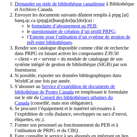
Demander un sigle de bibliothèque canadienne
à Bibliothèque
et Archives Canada.
Envoyer les documents suivants dûment remplis à
prpg
[at]
banq.qc.ca
(prpg[at]banq[dot]qc[dot]ca)
:
le
formulaire d’abonnement au PEB
;
le
questionnaire de création d’un profil PRPG
;
l’
Entente pour l’utilisation d’un système de gestion de
prêt entre bibliothèques
.
Rendre son catalogue disponible comme cible de recherche
dans PRPG en faisant activer les composantes Z39.50
« client » et « serveur » du module de catalogage de son
système intégré de gestion de bibliothèque (SIGB) par son
fournisseur
.
Si possible, exporter ses données bibliographiques dans
WorldCat une fois par année.
S’abonner au
Service d’expédition de documents de
bibliothèque de Postes Canada
en remplissant le formulaire
sur le site du
Conseil des bibliothèques urbaines du
Canada
(conseillé, mais non obligatoire).
Se procurer l’équipement et le matériel nécessaires à
l’expédition de colis (balance, enveloppes ou sacs d’envoi,
étiquettes, etc.).
Former son personnel au fonctionnement du PEB et à
l’utilisation de PRPG et du CBQ.
Faire connaître le service à ses abonnés en intégrant un lien