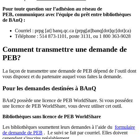
Pour toute question sur l’adhésion au réseau de
PEB,
communiquez avec l’équipe du prêt entre bibliothèques
de BAnQ :
Courriel
:
prpg
[at]
banq.qc.ca
(
prpg[at]banq[dot]qc[dot]ca
)
Téléphone : 514 873-1101, poste 3131, ou 1 800 363-9028
Comment transmettre une demande de
PEB?
La façon de transmettre une demande de PEB dépend de l’outil dont
vous disposez et du partenaire auquel vous faites la demande.
Pour les demandes destinées à BAnQ
BAnQ possède une licence de PEB WorldShare. Si vous possédez
une licence de PEB WorldShare, vous devez utiliser cet outil.
Bibliothèques sans licence de PEB WorldShare
Les bibliothèques soumettent leurs demandes à l’aide du
formulaire
de demande de PEB
.
Le suivi se fait par courriel.
Elles doivent
cependant s'inscrire préalablement.