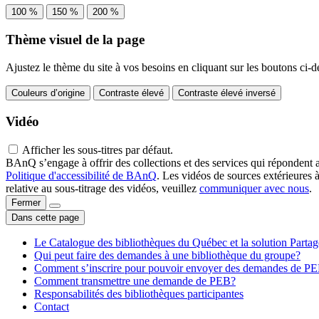
100 %
150 %
200 %
Thème visuel de la page
Ajustez le thème du site à vos besoins en cliquant sur les boutons ci-d
Couleurs d’origine
Contraste élevé
Contraste élevé inversé
Vidéo
Afficher les sous-titres par défaut.
BAnQ s’engage à offrir des collections et des services qui répondent 
Politique d'accessibilité de BAnQ
. Les vidéos de sources extérieures 
relative au sous-titrage des vidéos, veuillez
communiquer avec nous
.
Fermer
Dans cette page
Le Catalogue des bibliothèques du Québec et la solution Parta
Qui peut faire des demandes à une bibliothèque du groupe?
Comment s’inscrire pour pouvoir envoyer des demandes de P
Comment transmettre une demande de PEB?
Responsabilités des bibliothèques participantes
Contact