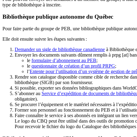
type de bibliothèque à inscrire.
Bibliothèque publique autonome du Québec
Pour faire partie du groupe de PEB, une bibliothèque publique auton
Elle doit ensuite suivre les étapes suivantes
:
Demander un sigle de bibliothèque canadienne
à Bibliothèque 
Envoyer les documents suivants dûment remplis à
prpg
[at]
ban
le
formulaire d’abonnement au PEB
;
le
questionnaire de création d’un profil PRPG
;
l’
Entente pour l’utilisation d’un système de gestion de prê
Rendre son catalogue disponible comme cible de recherche dans
bibliothèque (SIGB) par son fournisseur
.
Si possible, exporter ses données bibliographiques dans WorldC
S’abonner au
Service d’expédition de documents de bibliothèq
obligatoire).
Se procurer l’équipement et le matériel nécessaires à l’expéditio
Former son personnel au fonctionnement du PEB et à l’utilis
Faire connaître le service à ses abonnés en intégrant un lien vers
Le logo du CBQ peut être utilisé dans des outils de promotion o
Pour recevoir le fichier du logo du Catalogue des bibliothèque