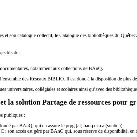
 et son catalogue collectif, le Catalogue des bibliothèques du Québec.
jectifs de
:
ces documentaires, notamment aux collections de BAnQ.
l
’
ensemble des R
é
seaux BIBLIO. Il est donc
à
la disposition de plus d
ues universitaires, collégiales et scolaires ainsi qu’avec des bibliothè
et la solution Partage de ressources pour g
es publiques :
rdonné par BAnQ, qui en assure le
prpg
[at]
banq.qc.ca
(soutien)
.
 son accès est géré par BAnQ qui, sous réserve de disponibilité, en off