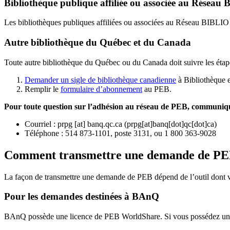
Bibliothèque publique affiliée ou associée au Résea
Les bibliothèques publiques affiliées ou associées au Réseau BIBLI
Autre bibliothèque du Québec et du Canada
Toute autre bibliothèque du Québec ou du Canada doit suivre les étap
Demander un sigle de bibliothèque canadienne
à Bibliothèque 
Remplir le
f
ormulaire d’abonnement
au PEB.
Pour toute question sur l’adhésion au réseau de PEB,
communique
Courriel
:
prpg
[at]
banq.qc.ca
(
prpg[at]banq[dot]qc[dot]ca
)
Téléphone : 514 873-1101, poste 3131, ou 1 800 363-9028
Comment transmettre une demande de P
La façon de transmettre une demande de PEB dépend de l’outil dont vo
Pour les demandes destinées à BAnQ
BAnQ possède une licence de PEB WorldShare. Si vous possédez une l