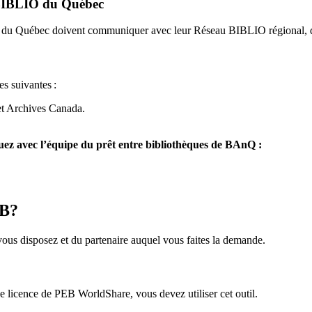
u BIBLIO du Québec
O du Québec doivent communiquer avec leur Réseau BIBLIO régional, q
es suivantes
:
et Archives Canada.
z avec l’équipe du prêt entre bibliothèques de BAnQ :
EB?
us disposez et du partenaire auquel vous faites la demande.
icence de PEB WorldShare, vous devez utiliser cet outil.