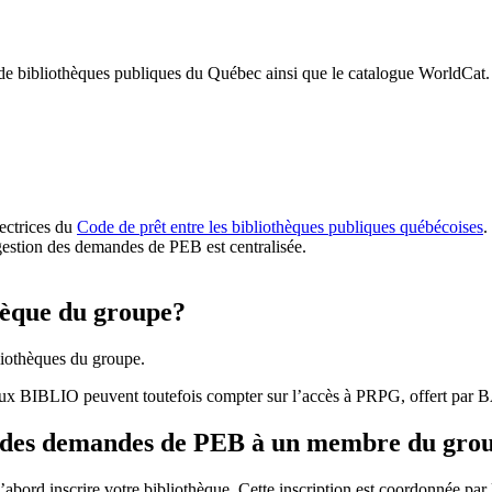
 de bibliothèques publiques du Québec ainsi que le catalogue WorldCat.
rectrices du
Code de prêt entre les bibliothèques publiques québécoises
.
gestion des demandes de PEB est centralisée.
hèque du groupe?
iothèques du groupe.
aux BIBLIO peuvent toutefois compter sur l’accès à PRPG, offert par
r des demandes de PEB à un membre du gro
bord inscrire votre bibliothèque. Cette inscription est coordonnée pa