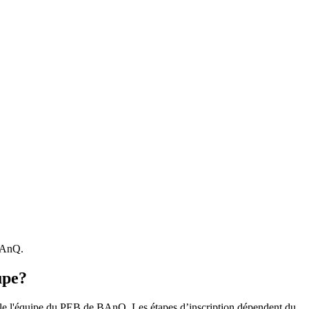
 BAnQ.
upe?
r le l'équipe du PEB de BAnQ. Les étapes d’inscription dépendent du