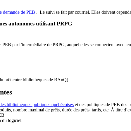
de demande de PEB
.
Le suivi se fait par courriel.
Elles doivent cependan
ques autonomes utilisant PRPG
EB par l’intermédiaire de PRPG, auquel elles se connectent avec leur i
u prêt entre bibliothèques de BAnQ)
.
antes
 les bibliothèques publiques québécoises
et des politiques de PEB des b
duits, nombre maximal de prêts, durée des prêts, tarifs, etc. À titre d’
EB.
n du logiciel.