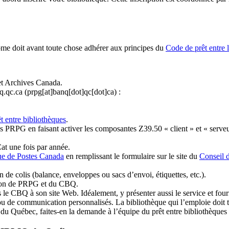
ome doit avant toute chose adhérer aux principes du
Code de prêt entre 
et Archives Canada.
q.qc.ca
(prpg[at]banq[dot]qc[dot]ca)
:
t entre bibliothèques
.
 PRPG en faisant activer les composantes Z39.50 « client » et « serveu
at une fois par année.
ue de Postes Canada
en remplissant le formulaire sur le site du
Conseil 
n de colis (balance, enveloppes ou sacs d’envoi, étiquettes, etc.).
ation de PRPG et du CBQ.
 le CBQ à son site Web. Idéalement, y présenter aussi le service et fourni
u de communication personnalisés. La bibliothèque qui l’emploie doit tou
s du Québec, faites-en la demande à l’équipe du prêt entre bibliothèqu