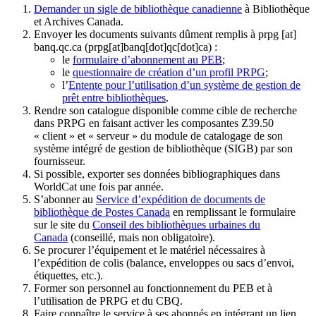
Demander un sigle de bibliothèque canadienne
à Bibliothèque
et Archives Canada.
Envoyer les documents suivants dûment remplis à
prpg
[at]
banq.qc.ca
(prpg[at]banq[dot]qc[dot]ca)
:
le
formulaire d’abonnement au PEB
;
le
questionnaire de création d’un profil PRPG
;
l’
Entente pour l’utilisation d’un système de gestion de
prêt entre bibliothèques
.
Rendre son catalogue disponible comme cible de recherche
dans PRPG en faisant activer les composantes Z39.50
« client » et « serveur » du module de catalogage de son
système intégré de gestion de bibliothèque (SIGB) par son
fournisseur
.
Si possible, exporter ses données bibliographiques dans
WorldCat une fois par année.
S’abonner au
Service d’expédition de documents de
bibliothèque de Postes Canada
en remplissant le formulaire
sur le site du
Conseil des bibliothèques urbaines du
Canada
(conseillé, mais non obligatoire).
Se procurer l’équipement et le matériel nécessaires à
l’expédition de colis (balance, enveloppes ou sacs d’envoi,
étiquettes, etc.).
Former son personnel au fonctionnement du PEB et à
l’utilisation de PRPG et du CBQ.
Faire connaître le service à ses abonnés en intégrant un lien