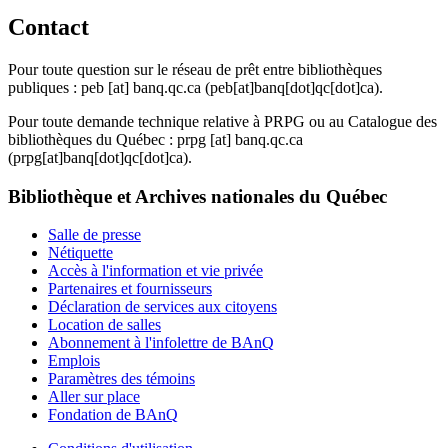
Contact
Pour toute question sur le réseau de prêt entre bibliothèques
publiques :
peb
[at]
banq.qc.ca
(peb[at]banq[dot]qc[dot]ca)
.
Pour toute demande technique relative à PRPG ou au Catalogue des
bibliothèques du Québec :
prpg
[at]
banq.qc.ca
(prpg[at]banq[dot]qc[dot]ca)
.
Bibliothèque et Archives nationales du Québec
Salle de presse
Nétiquette
Accès à l'information et vie privée
Partenaires et fournisseurs
Déclaration de services aux citoyens
Location de salles
Abonnement à l'infolettre de BAnQ
Emplois
Paramètres des témoins
Aller sur place
Fondation de BAnQ