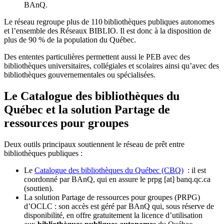
BAnQ.
Le réseau regroupe plus de 110
biblioth
è
ques publiques autonomes
et l
’
ensemble des R
é
seaux BIBLIO. Il est donc
à
la disposition de
plus de 90 % de la population du Qu
é
bec.
Des ententes particulières permettent aussi le PEB avec des
bibliothèques universitaires, collégiales et scolaires ainsi qu’avec des
bibliothèques gouvernementales ou spécialisées.
Le Catalogue des bibliothèques du
Québec et la solution Partage de
ressources pour groupes
Deux outils principaux soutiennent le réseau de prêt entre
bibliothèques publiques :
Le
Catalogue des bibliothèques du Québec (CBQ)
: il est
coordonné par BAnQ, qui en assure le
prpg
[at]
banq.qc.ca
(soutien)
.
La solution Partage de ressources pour groupes (PRPG)
d’OCLC : son accès est géré par BAnQ qui, sous réserve de
disponibilité, en offre gratuitement la licence d’utilisation