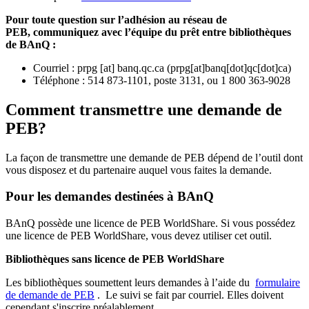
Pour toute question sur l’adhésion au réseau de
PEB,
communiquez avec l’équipe du prêt entre bibliothèques
de BAnQ :
Courriel
:
prpg
[at]
banq.qc.ca
(
prpg[at]banq[dot]qc[dot]ca
)
Téléphone : 514 873-1101, poste 3131, ou 1 800 363-9028
Comment transmettre une demande de
PEB?
La façon de transmettre une demande de PEB dépend de l’outil dont
vous disposez et du partenaire auquel vous faites la demande.
Pour les demandes destinées à BAnQ
BAnQ possède une licence de PEB WorldShare. Si vous possédez
une licence de PEB WorldShare, vous devez utiliser cet outil.
Bibliothèques sans licence de PEB WorldShare
Les bibliothèques soumettent leurs demandes à l’aide du
formulaire
de demande de PEB
.
Le suivi se fait par courriel.
Elles doivent
cependant s'inscrire préalablement.