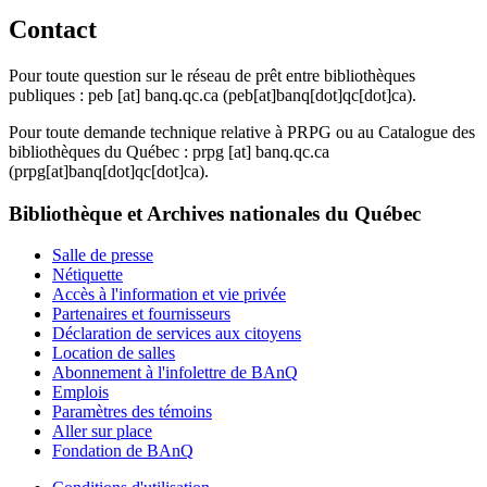
Contact
Pour toute question sur le réseau de prêt entre bibliothèques
publiques :
peb
[at]
banq.qc.ca
(peb[at]banq[dot]qc[dot]ca)
.
Pour toute demande technique relative à PRPG ou au Catalogue des
bibliothèques du Québec :
prpg
[at]
banq.qc.ca
(prpg[at]banq[dot]qc[dot]ca)
.
Bibliothèque et Archives nationales du Québec
Salle de presse
Nétiquette
Accès à l'information et vie privée
Partenaires et fournisseurs
Déclaration de services aux citoyens
Location de salles
Abonnement à l'infolettre de BAnQ
Emplois
Paramètres des témoins
Aller sur place
Fondation de BAnQ