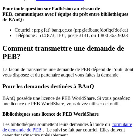
Pour toute question sur l’adhésion au réseau de
PEB,
communiquez avec l’équipe du prêt entre bibliothèques
de BAnQ :
Courriel
:
prpg
[at]
banq.qc.ca
(
prpg[at]banq[dot]qc[dot]ca
)
Téléphone : 514 873-1101, poste 3131, ou 1 800 363-9028
Comment transmettre une demande de
PEB?
La façon de transmettre une demande de PEB dépend de l’outil dont
vous disposez et du partenaire auquel vous faites la demande.
Pour les demandes destinées à BAnQ
BAnQ possède une licence de PEB WorldShare. Si vous possédez
une licence de PEB WorldShare, vous devez utiliser cet outil.
Bibliothèques sans licence de PEB WorldShare
Les bibliothèques soumettent leurs demandes à l’aide du
formulaire
de demande de PEB
.
Le suivi se fait par courriel.
Elles doivent
cependant s'inscrire préalablement.