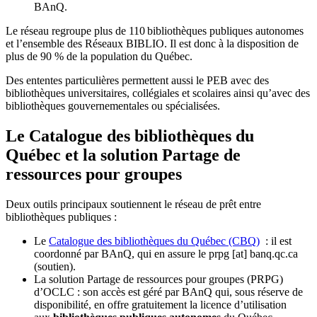
BAnQ.
Le réseau regroupe plus de 110
biblioth
è
ques publiques autonomes
et l
’
ensemble des R
é
seaux BIBLIO. Il est donc
à
la disposition de
plus de 90 % de la population du Qu
é
bec.
Des ententes particulières permettent aussi le PEB avec des
bibliothèques universitaires, collégiales et scolaires ainsi qu’avec des
bibliothèques gouvernementales ou spécialisées.
Le Catalogue des bibliothèques du
Québec et la solution Partage de
ressources pour groupes
Deux outils principaux soutiennent le réseau de prêt entre
bibliothèques publiques :
Le
Catalogue des bibliothèques du Québec (CBQ)
: il est
coordonné par BAnQ, qui en assure le
prpg
[at]
banq.qc.ca
(soutien)
.
La solution Partage de ressources pour groupes (PRPG)
d’OCLC : son accès est géré par BAnQ qui, sous réserve de
disponibilité, en offre gratuitement la licence d’utilisation