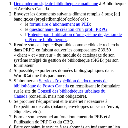
Demander un sigle de bibliothèque canadienne
à Bibliothèque
et Archives Canada.
Envoyer les documents suivants dûment remplis à
prpg
[at]
banq.qc.ca
(prpg[at]banq[dot]qc[dot]ca)
:
le
formulaire d’abonnement au PEB
;
le
questionnaire de création d’un profil PRPG
;
l’
Entente pour l’utilisation d’un système de gestion de
prêt entre bibliothèques
.
Rendre son catalogue disponible comme cible de recherche
dans PRPG en faisant activer les composantes Z39.50
« client » et « serveur » du module de catalogage de son
système intégré de gestion de bibliothèque (SIGB) par son
fournisseur
.
Si possible, exporter ses données bibliographiques dans
WorldCat une fois par année.
S’abonner au
Service d’expédition de documents de
bibliothèque de Postes Canada
en remplissant le formulaire
sur le site du
Conseil des bibliothèques urbaines du
Canada
(conseillé, mais non obligatoire).
Se procurer l’équipement et le matériel nécessaires à
l’expédition de colis (balance, enveloppes ou sacs d’envoi,
étiquettes, etc.).
Former son personnel au fonctionnement du PEB et à
l’utilisation de PRPG et du CBQ.
Faire connaître le service à ses abonnés en intégrant un lien