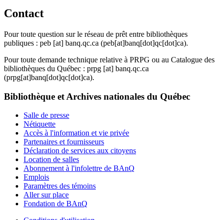
Contact
Pour toute question sur le réseau de prêt entre bibliothèques
publiques :
peb
[at]
banq.qc.ca
(peb[at]banq[dot]qc[dot]ca)
.
Pour toute demande technique relative à PRPG ou au Catalogue des
bibliothèques du Québec :
prpg
[at]
banq.qc.ca
(prpg[at]banq[dot]qc[dot]ca)
.
Bibliothèque et Archives nationales du Québec
Salle de presse
Nétiquette
Accès à l'information et vie privée
Partenaires et fournisseurs
Déclaration de services aux citoyens
Location de salles
Abonnement à l'infolettre de BAnQ
Emplois
Paramètres des témoins
Aller sur place
Fondation de BAnQ