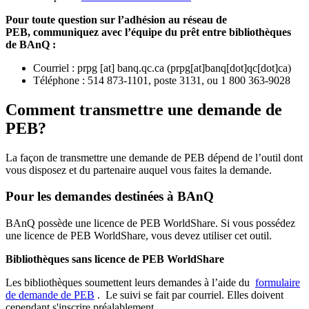
Pour toute question sur l’adhésion au réseau de
PEB,
communiquez avec l’équipe du prêt entre bibliothèques
de BAnQ :
Courriel
:
prpg
[at]
banq.qc.ca
(
prpg[at]banq[dot]qc[dot]ca
)
Téléphone : 514 873-1101, poste 3131, ou 1 800 363-9028
Comment transmettre une demande de
PEB?
La façon de transmettre une demande de PEB dépend de l’outil dont
vous disposez et du partenaire auquel vous faites la demande.
Pour les demandes destinées à BAnQ
BAnQ possède une licence de PEB WorldShare. Si vous possédez
une licence de PEB WorldShare, vous devez utiliser cet outil.
Bibliothèques sans licence de PEB WorldShare
Les bibliothèques soumettent leurs demandes à l’aide du
formulaire
de demande de PEB
.
Le suivi se fait par courriel.
Elles doivent
cependant s'inscrire préalablement.