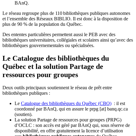
BAnQ.
Le réseau regroupe plus de 110
biblioth
è
ques publiques autonomes
et l
’
ensemble des R
é
seaux BIBLIO. Il est donc
à
la disposition de
plus de 90 % de la population du Qu
é
bec.
Des ententes particulières permettent aussi le PEB avec des
bibliothèques universitaires, collégiales et scolaires ainsi qu’avec des
bibliothèques gouvernementales ou spécialisées.
Le Catalogue des bibliothèques du
Québec et la solution Partage de
ressources pour groupes
Deux outils principaux soutiennent le réseau de prêt entre
bibliothèques publiques :
Le
Catalogue des bibliothèques du Québec (CBQ)
: il est
coordonné par BAnQ, qui en assure le
prpg
[at]
banq.qc.ca
(soutien)
.
La solution Partage de ressources pour groupes (PRPG)
d’OCLC : son accès est géré par BAnQ qui, sous réserve de
disponibilité, en offre gratuitement la licence d’utilisation