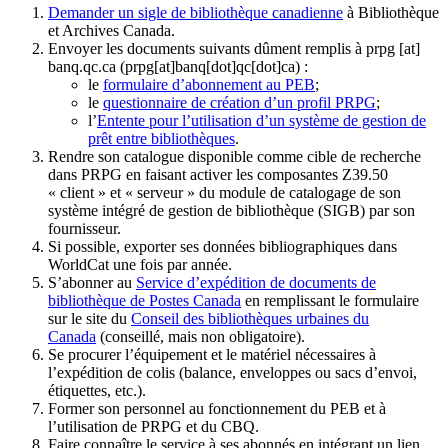
Demander un sigle de bibliothèque canadienne
à Bibliothèque
et Archives Canada.
Envoyer les documents suivants dûment remplis à
prpg
[at]
banq.qc.ca
(prpg[at]banq[dot]qc[dot]ca)
:
le
formulaire d’abonnement au PEB
;
le
questionnaire de création d’un profil PRPG
;
l’
Entente pour l’utilisation d’un système de gestion de
prêt entre bibliothèques
.
Rendre son catalogue disponible comme cible de recherche
dans PRPG en faisant activer les composantes Z39.50
« client » et « serveur » du module de catalogage de son
système intégré de gestion de bibliothèque (SIGB) par son
fournisseur
.
Si possible, exporter ses données bibliographiques dans
WorldCat une fois par année.
S’abonner au
Service d’expédition de documents de
bibliothèque de Postes Canada
en remplissant le formulaire
sur le site du
Conseil des bibliothèques urbaines du
Canada
(conseillé, mais non obligatoire).
Se procurer l’équipement et le matériel nécessaires à
l’expédition de colis (balance, enveloppes ou sacs d’envoi,
étiquettes, etc.).
Former son personnel au fonctionnement du PEB et à
l’utilisation de PRPG et du CBQ.
Faire connaître le service à ses abonnés en intégrant un lien