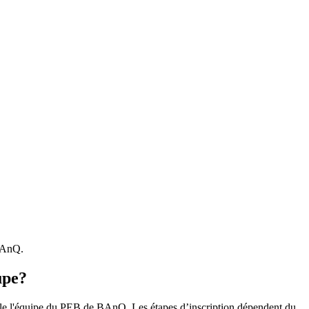
 BAnQ.
upe?
r le l'équipe du PEB de BAnQ. Les étapes d’inscription dépendent du