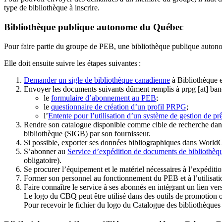
type de bibliothèque à inscrire.
Bibliothèque publique autonome du Québec
Pour faire partie du groupe de PEB, une bibliothèque publique auton
Elle doit ensuite suivre les étapes suivantes
:
Demander un sigle de bibliothèque canadienne
à Bibliothèque 
Envoyer les documents suivants dûment remplis à
prpg
[at]
ban
le
formulaire d’abonnement au PEB
;
le
questionnaire de création d’un profil PRPG
;
l’
Entente pour l’utilisation d’un système de gestion de prê
Rendre son catalogue disponible comme cible de recherche dans
bibliothèque (SIGB) par son fournisseur
.
Si possible, exporter ses données bibliographiques dans WorldC
S’abonner au
Service d’expédition de documents de bibliothèq
obligatoire).
Se procurer l’équipement et le matériel nécessaires à l’expéditio
Former son personnel au fonctionnement du PEB et à l’utilis
Faire connaître le service à ses abonnés en intégrant un lien vers
Le logo du CBQ peut être utilisé dans des outils de promotion o
Pour recevoir le fichier du logo du Catalogue des bibliothèque