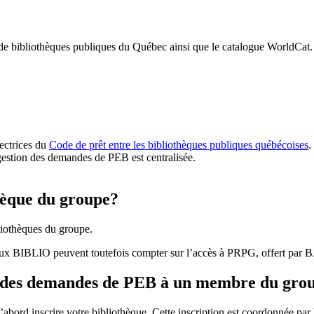
 de bibliothèques publiques du Québec ainsi que le catalogue WorldCat.
rectrices du
Code de prêt entre les bibliothèques publiques québécoises
.
gestion des demandes de PEB est centralisée.
hèque du groupe?
iothèques du groupe.
aux BIBLIO peuvent toutefois compter sur l’accès à PRPG, offert par
r des demandes de PEB à un membre du gro
bord inscrire votre bibliothèque. Cette inscription est coordonnée pa