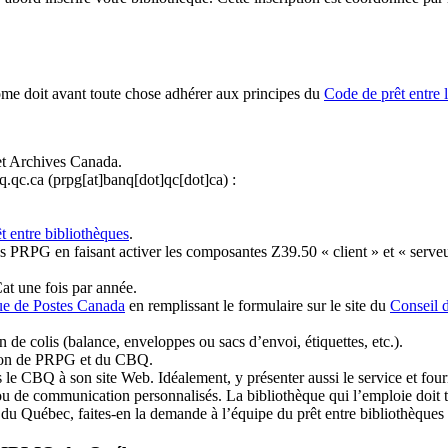
ome doit avant toute chose adhérer aux principes du
Code de prêt entre 
et Archives Canada.
q.qc.ca
(prpg[at]banq[dot]qc[dot]ca)
:
t entre bibliothèques
.
 PRPG en faisant activer les composantes Z39.50 « client » et « serveu
at une fois par année.
ue de Postes Canada
en remplissant le formulaire sur le site du
Conseil 
n de colis (balance, enveloppes ou sacs d’envoi, étiquettes, etc.).
ation de PRPG et du CBQ.
 le CBQ à son site Web. Idéalement, y présenter aussi le service et fourni
u de communication personnalisés. La bibliothèque qui l’emploie doit tou
s du Québec, faites-en la demande à l’équipe du prêt entre bibliothèqu