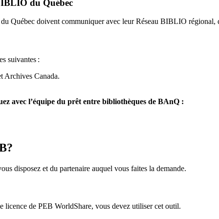
u BIBLIO du Québec
O du Québec doivent communiquer avec leur Réseau BIBLIO régional, q
es suivantes
:
et Archives Canada.
z avec l’équipe du prêt entre bibliothèques de BAnQ :
EB?
us disposez et du partenaire auquel vous faites la demande.
icence de PEB WorldShare, vous devez utiliser cet outil.