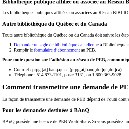
Bibliothèque publique affiliée ou associée au Résea
Les bibliothèques publiques affiliées ou associées au Réseau BIBLI
Autre bibliothèque du Québec et du Canada
Toute autre bibliothèque du Québec ou du Canada doit suivre les étap
Demander un sigle de bibliothèque canadienne
à Bibliothèque 
Remplir le
f
ormulaire d’abonnement
au PEB.
Pour toute question sur l’adhésion au réseau de PEB,
communique
Courriel
:
prpg
[at]
banq.qc.ca
(
prpg[at]banq[dot]qc[dot]ca
)
Téléphone : 514 873-1101, poste 3131, ou 1 800 363-9028
Comment transmettre une demande de P
La façon de transmettre une demande de PEB dépend de l’outil dont vo
Pour les demandes destinées à BAnQ
BAnQ possède une licence de PEB WorldShare. Si vous possédez une l