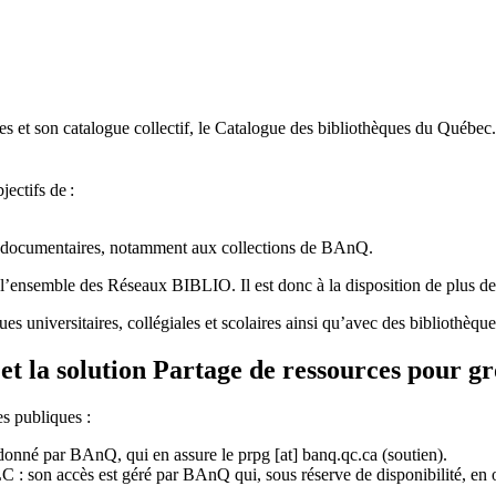
 et son catalogue collectif, le Catalogue des bibliothèques du Québec.
jectifs de
:
ces documentaires, notamment aux collections de BAnQ.
l
’
ensemble des R
é
seaux BIBLIO. Il est donc
à
la disposition de plus d
ues universitaires, collégiales et scolaires ainsi qu’avec des bibliothè
et la solution Partage de ressources pour g
es publiques :
rdonné par BAnQ, qui en assure le
prpg
[at]
banq.qc.ca
(soutien)
.
 son accès est géré par BAnQ qui, sous réserve de disponibilité, en off