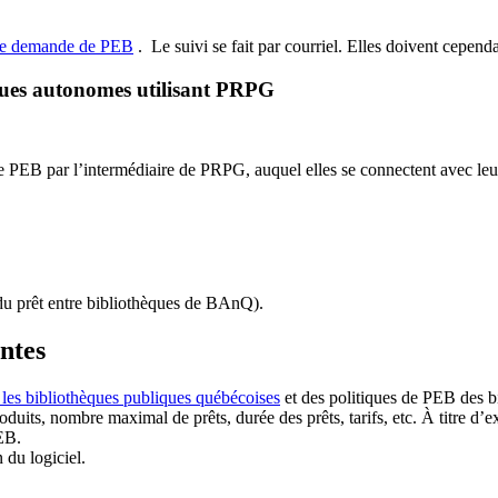
de demande de PEB
.
Le suivi se fait par courriel.
Elles doivent cependan
ques autonomes utilisant PRPG
EB par l’intermédiaire de PRPG, auquel elles se connectent avec leur i
u prêt entre bibliothèques de BAnQ)
.
antes
 les bibliothèques publiques québécoises
et des politiques de PEB des b
duits, nombre maximal de prêts, durée des prêts, tarifs, etc. À titre d’
EB.
n du logiciel.