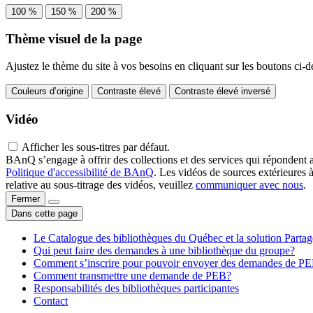
100 %
150 %
200 %
Thème visuel de la page
Ajustez le thème du site à vos besoins en cliquant sur les boutons ci-d
Couleurs d’origine
Contraste élevé
Contraste élevé inversé
Vidéo
Afficher les sous-titres par défaut.
BAnQ s’engage à offrir des collections et des services qui répondent 
Politique d'accessibilité de BAnQ
. Les vidéos de sources extérieures 
relative au sous-titrage des vidéos, veuillez
communiquer avec nous
.
Fermer
Dans cette page
Le Catalogue des bibliothèques du Québec et la solution Parta
Qui peut faire des demandes à une bibliothèque du groupe?
Comment s’inscrire pour pouvoir envoyer des demandes de P
Comment transmettre une demande de PEB?
Responsabilités des bibliothèques participantes
Contact