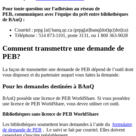
Pour toute question sur l’adhésion au réseau de
PEB,
communiquez avec l’équipe du prêt entre bibliothèques
de BAnQ :
Courriel
:
prpg
[at]
banq.qc.ca
(
prpg[at]banq[dot]qc[dot]ca
)
Téléphone : 514 873-1101, poste 3131, ou 1 800 363-9028
Comment transmettre une demande de
PEB?
La façon de transmettre une demande de PEB dépend de l’outil dont
vous disposez et du partenaire auquel vous faites la demande.
Pour les demandes destinées à BAnQ
BAnQ possède une licence de PEB WorldShare. Si vous possédez
une licence de PEB WorldShare, vous devez utiliser cet outil.
Bibliothèques sans licence de PEB WorldShare
Les bibliothèques soumettent leurs demandes à l’aide du
formulaire
de demande de PEB
.
Le suivi se fait par courriel.
Elles doivent
cependant s'inscrire préalablement.