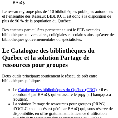
BAnQ.
Le réseau regroupe plus de 110
biblioth
è
ques publiques autonomes
et l
’
ensemble des R
é
seaux BIBLIO. Il est donc
à
la disposition de
plus de 90 % de la population du Qu
é
bec.
Des ententes particulières permettent aussi le PEB avec des
bibliothèques universitaires, collégiales et scolaires ainsi qu’avec des
bibliothèques gouvernementales ou spécialisées.
Le Catalogue des bibliothèques du
Québec et la solution Partage de
ressources pour groupes
Deux outils principaux soutiennent le réseau de prêt entre
bibliothèques publiques :
Le
Catalogue des bibliothèques du Québec (CBQ)
: il est
coordonné par BAnQ, qui en assure le
prpg
[at]
banq.qc.ca
(soutien)
.
La solution Partage de ressources pour groupes (PRPG)
d’OCLC : son accès est géré par BAnQ qui, sous réserve de
disponibilité, en offre gratuitement la licence d’utilisation