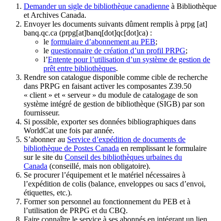
Demander un sigle de bibliothèque canadienne
à Bibliothèque
et Archives Canada.
Envoyer les documents suivants dûment remplis à
prpg
[at]
banq.qc.ca
(prpg[at]banq[dot]qc[dot]ca)
:
le
formulaire d’abonnement au PEB
;
le
questionnaire de création d’un profil PRPG
;
l’
Entente pour l’utilisation d’un système de gestion de
prêt entre bibliothèques
.
Rendre son catalogue disponible comme cible de recherche
dans PRPG en faisant activer les composantes Z39.50
« client » et « serveur » du module de catalogage de son
système intégré de gestion de bibliothèque (SIGB) par son
fournisseur
.
Si possible, exporter ses données bibliographiques dans
WorldCat une fois par année.
S’abonner au
Service d’expédition de documents de
bibliothèque de Postes Canada
en remplissant le formulaire
sur le site du
Conseil des bibliothèques urbaines du
Canada
(conseillé, mais non obligatoire).
Se procurer l’équipement et le matériel nécessaires à
l’expédition de colis (balance, enveloppes ou sacs d’envoi,
étiquettes, etc.).
Former son personnel au fonctionnement du PEB et à
l’utilisation de PRPG et du CBQ.
Faire connaître le service à ses abonnés en intégrant un lien