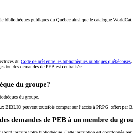
 de bibliothèques publiques du Québec ainsi que le catalogue WorldCat.
rectrices du
Code de prêt entre les bibliothèques publiques québécoises
.
gestion des demandes de PEB est centralisée.
hèque du groupe?
iothèques du groupe.
aux BIBLIO peuvent toutefois compter sur l’accès à PRPG, offert par
r des demandes de PEB à un membre du gro
bord inscrire votre bibliothèque. Cette inscription est coordonnée pa