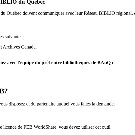
u BIBLIO du Québec
O du Québec doivent communiquer avec leur Réseau BIBLIO régional, q
es suivantes
:
et Archives Canada.
z avec l’équipe du prêt entre bibliothèques de BAnQ :
EB?
us disposez et du partenaire auquel vous faites la demande.
icence de PEB WorldShare, vous devez utiliser cet outil.