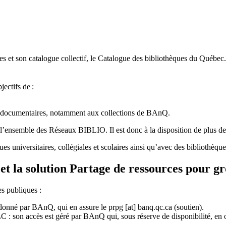
 et son catalogue collectif, le Catalogue des bibliothèques du Québec.
jectifs de
:
ces documentaires, notamment aux collections de BAnQ.
l
’
ensemble des R
é
seaux BIBLIO. Il est donc
à
la disposition de plus d
ues universitaires, collégiales et scolaires ainsi qu’avec des bibliothè
et la solution Partage de ressources pour g
es publiques :
rdonné par BAnQ, qui en assure le
prpg
[at]
banq.qc.ca
(soutien)
.
 son accès est géré par BAnQ qui, sous réserve de disponibilité, en off