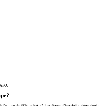
 BAnQ.
upe?
r le l'équipe du PEB de BAnQ. Les étapes d’inscription dépendent du