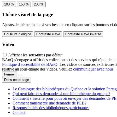
100 %
150 %
200 %
Thème visuel de la page
Ajustez le thème du site à vos besoins en cliquant sur les boutons ci-d
Couleurs d’origine
Contraste élevé
Contraste élevé inversé
Vidéo
Afficher les sous-titres par défaut.
BAnQ s’engage à offrir des collections et des services qui répondent 
Politique d'accessibilité de BAnQ
. Les vidéos de sources extérieures 
relative au sous-titrage des vidéos, veuillez
communiquer avec nous
.
Fermer
Dans cette page
Le Catalogue des bibliothèques du Québec et la solution Parta
Qui peut faire des demandes à une bibliothèque du groupe?
Comment s’inscrire pour pouvoir envoyer des demandes de P
Comment transmettre une demande de PEB?
Responsabilités des bibliothèques participantes
Contact