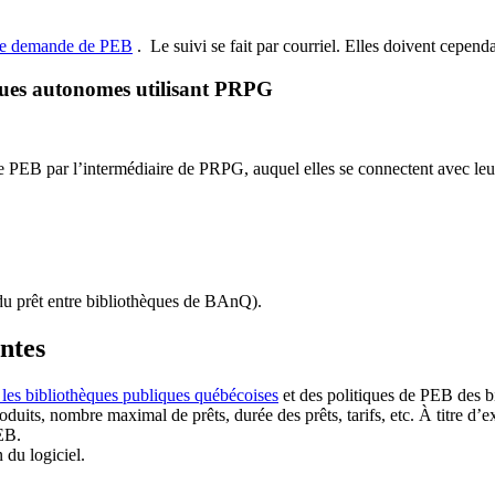
de demande de PEB
.
Le suivi se fait par courriel.
Elles doivent cependan
ques autonomes utilisant PRPG
EB par l’intermédiaire de PRPG, auquel elles se connectent avec leur i
u prêt entre bibliothèques de BAnQ)
.
antes
 les bibliothèques publiques québécoises
et des politiques de PEB des b
duits, nombre maximal de prêts, durée des prêts, tarifs, etc. À titre d’
EB.
n du logiciel.