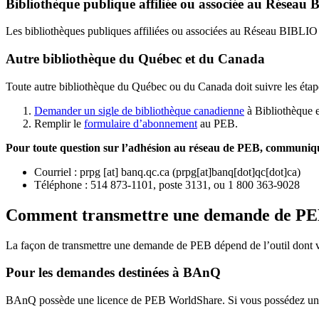
Bibliothèque publique affiliée ou associée au Résea
Les bibliothèques publiques affiliées ou associées au Réseau BIBLI
Autre bibliothèque du Québec et du Canada
Toute autre bibliothèque du Québec ou du Canada doit suivre les étap
Demander un sigle de bibliothèque canadienne
à Bibliothèque 
Remplir le
f
ormulaire d’abonnement
au PEB.
Pour toute question sur l’adhésion au réseau de PEB,
communique
Courriel
:
prpg
[at]
banq.qc.ca
(
prpg[at]banq[dot]qc[dot]ca
)
Téléphone : 514 873-1101, poste 3131, ou 1 800 363-9028
Comment transmettre une demande de P
La façon de transmettre une demande de PEB dépend de l’outil dont vo
Pour les demandes destinées à BAnQ
BAnQ possède une licence de PEB WorldShare. Si vous possédez une l