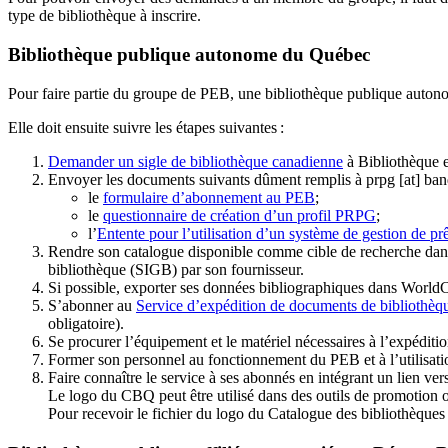
type de bibliothèque à inscrire.
Bibliothèque publique autonome du Québec
Pour faire partie du groupe de PEB, une bibliothèque publique auton
Elle doit ensuite suivre les étapes suivantes
:
Demander un sigle de bibliothèque canadienne
à Bibliothèque 
Envoyer les documents suivants dûment remplis à
prpg
[at]
ban
le
formulaire d’abonnement au PEB
;
le
questionnaire de création d’un profil PRPG
;
l’
Entente pour l’utilisation d’un système de gestion de prê
Rendre son catalogue disponible comme cible de recherche dans
bibliothèque (SIGB) par son fournisseur
.
Si possible, exporter ses données bibliographiques dans WorldC
S’abonner au
Service d’expédition de documents de bibliothèq
obligatoire).
Se procurer l’équipement et le matériel nécessaires à l’expéditio
Former son personnel au fonctionnement du PEB et à l’utilis
Faire connaître le service à ses abonnés en intégrant un lien vers
Le logo du CBQ peut être utilisé dans des outils de promotion o
Pour recevoir le fichier du logo du Catalogue des bibliothèque