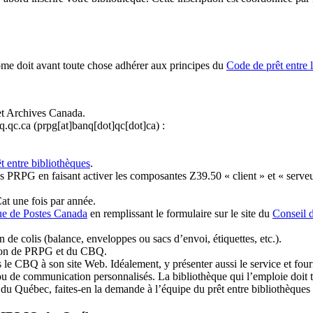
ome doit avant toute chose adhérer aux principes du
Code de prêt entre 
et Archives Canada.
q.qc.ca
(prpg[at]banq[dot]qc[dot]ca)
:
t entre bibliothèques
.
 PRPG en faisant activer les composantes Z39.50 « client » et « serveu
at une fois par année.
ue de Postes Canada
en remplissant le formulaire sur le site du
Conseil 
n de colis (balance, enveloppes ou sacs d’envoi, étiquettes, etc.).
ation de PRPG et du CBQ.
 le CBQ à son site Web. Idéalement, y présenter aussi le service et fourni
u de communication personnalisés. La bibliothèque qui l’emploie doit tou
s du Québec, faites-en la demande à l’équipe du prêt entre bibliothèqu