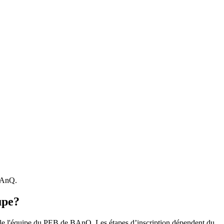
 BAnQ.
upe?
r le l'équipe du PEB de BAnQ. Les étapes d’inscription dépendent du