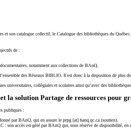
 et son catalogue collectif, le Catalogue des bibliothèques du Québec.
jectifs de
:
ces documentaires, notamment aux collections de BAnQ.
l
’
ensemble des R
é
seaux BIBLIO. Il est donc
à
la disposition de plus d
ues universitaires, collégiales et scolaires ainsi qu’avec des bibliothè
et la solution Partage de ressources pour g
es publiques :
rdonné par BAnQ, qui en assure le
prpg
[at]
banq.qc.ca
(soutien)
.
 son accès est géré par BAnQ qui, sous réserve de disponibilité, en off