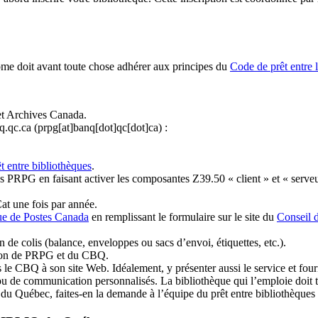
ome doit avant toute chose adhérer aux principes du
Code de prêt entre 
et Archives Canada.
q.qc.ca
(prpg[at]banq[dot]qc[dot]ca)
:
t entre bibliothèques
.
 PRPG en faisant activer les composantes Z39.50 « client » et « serveu
at une fois par année.
ue de Postes Canada
en remplissant le formulaire sur le site du
Conseil 
n de colis (balance, enveloppes ou sacs d’envoi, étiquettes, etc.).
ation de PRPG et du CBQ.
 le CBQ à son site Web. Idéalement, y présenter aussi le service et fourni
u de communication personnalisés. La bibliothèque qui l’emploie doit tou
s du Québec, faites-en la demande à l’équipe du prêt entre bibliothèqu