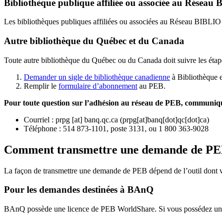
Bibliothèque publique affiliée ou associée au Résea
Les bibliothèques publiques affiliées ou associées au Réseau BIBLI
Autre bibliothèque du Québec et du Canada
Toute autre bibliothèque du Québec ou du Canada doit suivre les étap
Demander un sigle de bibliothèque canadienne
à Bibliothèque 
Remplir le
f
ormulaire d’abonnement
au PEB.
Pour toute question sur l’adhésion au réseau de PEB,
communique
Courriel
:
prpg
[at]
banq.qc.ca
(
prpg[at]banq[dot]qc[dot]ca
)
Téléphone : 514 873-1101, poste 3131, ou 1 800 363-9028
Comment transmettre une demande de P
La façon de transmettre une demande de PEB dépend de l’outil dont vo
Pour les demandes destinées à BAnQ
BAnQ possède une licence de PEB WorldShare. Si vous possédez une l