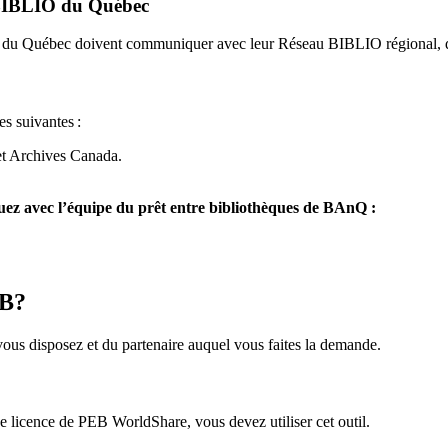
u BIBLIO du Québec
O du Québec doivent communiquer avec leur Réseau BIBLIO régional, q
es suivantes
:
et Archives Canada.
z avec l’équipe du prêt entre bibliothèques de BAnQ :
EB?
us disposez et du partenaire auquel vous faites la demande.
icence de PEB WorldShare, vous devez utiliser cet outil.