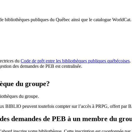
 de bibliothèques publiques du Québec ainsi que le catalogue WorldCat.
rectrices du
Code de prêt entre les bibliothèques publiques québécoises
.
gestion des demandes de PEB est centralisée.
hèque du groupe?
iothèques du groupe.
aux BIBLIO peuvent toutefois compter sur l’accès à PRPG, offert par
r des demandes de PEB à un membre du gro
bord inscrire votre bibliothèque. Cette inscription est coordonnée pa