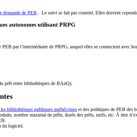
de demande de PEB
.
Le suivi se fait par courriel.
Elles doivent cependan
ques autonomes utilisant PRPG
EB par l’intermédiaire de PRPG, auquel elles se connectent avec leur i
u prêt entre bibliothèques de BAnQ)
.
antes
 les bibliothèques publiques québécoises
et des politiques de PEB des b
duits, nombre maximal de prêts, durée des prêts, tarifs, etc. À titre d’
EB.
n du logiciel.