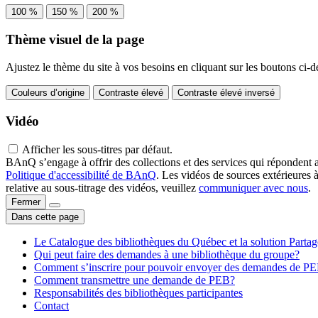
100 %
150 %
200 %
Thème visuel de la page
Ajustez le thème du site à vos besoins en cliquant sur les boutons ci-d
Couleurs d’origine
Contraste élevé
Contraste élevé inversé
Vidéo
Afficher les sous-titres par défaut.
BAnQ s’engage à offrir des collections et des services qui répondent 
Politique d'accessibilité de BAnQ
. Les vidéos de sources extérieures 
relative au sous-titrage des vidéos, veuillez
communiquer avec nous
.
Fermer
Dans cette page
Le Catalogue des bibliothèques du Québec et la solution Parta
Qui peut faire des demandes à une bibliothèque du groupe?
Comment s’inscrire pour pouvoir envoyer des demandes de P
Comment transmettre une demande de PEB?
Responsabilités des bibliothèques participantes
Contact