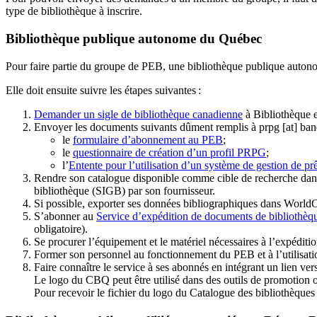
type de bibliothèque à inscrire.
Bibliothèque publique autonome du Québec
Pour faire partie du groupe de PEB, une bibliothèque publique auton
Elle doit ensuite suivre les étapes suivantes
:
Demander un sigle de bibliothèque canadienne
à Bibliothèque 
Envoyer les documents suivants dûment remplis à
prpg
[at]
ban
le
formulaire d’abonnement au PEB
;
le
questionnaire de création d’un profil PRPG
;
l’
Entente pour l’utilisation d’un système de gestion de prê
Rendre son catalogue disponible comme cible de recherche dans
bibliothèque (SIGB) par son fournisseur
.
Si possible, exporter ses données bibliographiques dans WorldC
S’abonner au
Service d’expédition de documents de bibliothèq
obligatoire).
Se procurer l’équipement et le matériel nécessaires à l’expéditio
Former son personnel au fonctionnement du PEB et à l’utilis
Faire connaître le service à ses abonnés en intégrant un lien vers
Le logo du CBQ peut être utilisé dans des outils de promotion o
Pour recevoir le fichier du logo du Catalogue des bibliothèque