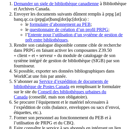
Demander un sigle de bibliothèque canadienne
à Bibliothèque
et Archives Canada.
Envoyer les documents suivants dûment remplis à
prpg
[at]
banq.qc.ca
(prpg[at]banq[dot]qc[dot]ca)
:
le
formulaire d’abonnement au PEB
;
le
questionnaire de création d’un profil PRPG
;
l’
Entente pour l’utilisation d’un système de gestion de
prêt entre bibliothèques
.
Rendre son catalogue disponible comme cible de recherche
dans PRPG en faisant activer les composantes Z39.50
« client » et « serveur » du module de catalogage de son
système intégré de gestion de bibliothèque (SIGB) par son
fournisseur
.
Si possible, exporter ses données bibliographiques dans
WorldCat une fois par année.
S’abonner au
Service d’expédition de documents de
bibliothèque de Postes Canada
en remplissant le formulaire
sur le site du
Conseil des bibliothèques urbaines du
Canada
(conseillé, mais non obligatoire).
Se procurer l’équipement et le matériel nécessaires à
l’expédition de colis (balance, enveloppes ou sacs d’envoi,
étiquettes, etc.).
Former son personnel au fonctionnement du PEB et à
l’utilisation de PRPG et du CBQ.
Faire connaître le service à ses abonnés en intégrant un lien