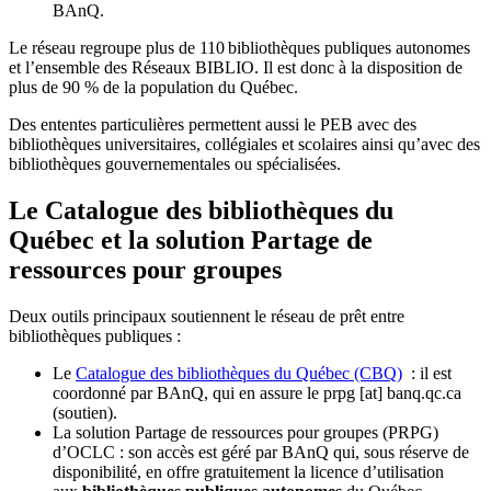
BAnQ.
Le réseau regroupe plus de 110
biblioth
è
ques publiques autonomes
et l
’
ensemble des R
é
seaux BIBLIO. Il est donc
à
la disposition de
plus de 90 % de la population du Qu
é
bec.
Des ententes particulières permettent aussi le PEB avec des
bibliothèques universitaires, collégiales et scolaires ainsi qu’avec des
bibliothèques gouvernementales ou spécialisées.
Le Catalogue des bibliothèques du
Québec et la solution Partage de
ressources pour groupes
Deux outils principaux soutiennent le réseau de prêt entre
bibliothèques publiques :
Le
Catalogue des bibliothèques du Québec (CBQ)
: il est
coordonné par BAnQ, qui en assure le
prpg
[at]
banq.qc.ca
(soutien)
.
La solution Partage de ressources pour groupes (PRPG)
d’OCLC : son accès est géré par BAnQ qui, sous réserve de
disponibilité, en offre gratuitement la licence d’utilisation