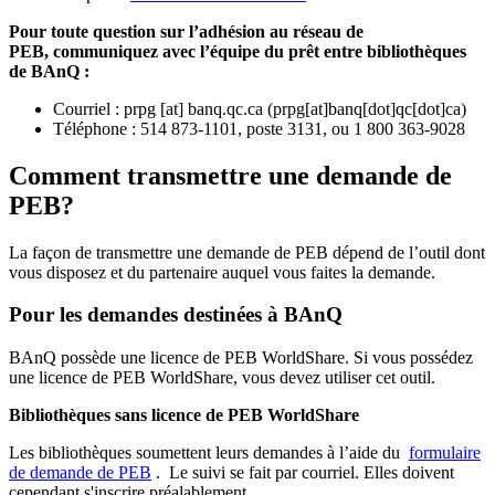
Pour toute question sur l’adhésion au réseau de
PEB,
communiquez avec l’équipe du prêt entre bibliothèques
de BAnQ :
Courriel
:
prpg
[at]
banq.qc.ca
(
prpg[at]banq[dot]qc[dot]ca
)
Téléphone : 514 873-1101, poste 3131, ou 1 800 363-9028
Comment transmettre une demande de
PEB?
La façon de transmettre une demande de PEB dépend de l’outil dont
vous disposez et du partenaire auquel vous faites la demande.
Pour les demandes destinées à BAnQ
BAnQ possède une licence de PEB WorldShare. Si vous possédez
une licence de PEB WorldShare, vous devez utiliser cet outil.
Bibliothèques sans licence de PEB WorldShare
Les bibliothèques soumettent leurs demandes à l’aide du
formulaire
de demande de PEB
.
Le suivi se fait par courriel.
Elles doivent
cependant s'inscrire préalablement.