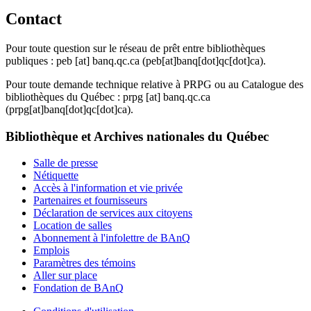
Contact
Pour toute question sur le réseau de prêt entre bibliothèques
publiques :
peb
[at]
banq.qc.ca
(peb[at]banq[dot]qc[dot]ca)
.
Pour toute demande technique relative à PRPG ou au Catalogue des
bibliothèques du Québec :
prpg
[at]
banq.qc.ca
(prpg[at]banq[dot]qc[dot]ca)
.
Bibliothèque et Archives nationales du Québec
Salle de presse
Nétiquette
Accès à l'information et vie privée
Partenaires et fournisseurs
Déclaration de services aux citoyens
Location de salles
Abonnement à l'infolettre de BAnQ
Emplois
Paramètres des témoins
Aller sur place
Fondation de BAnQ