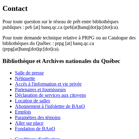
Contact
Pour toute question sur le réseau de prêt entre bibliothèques
publiques :
peb
[at]
banq.qc.ca
(peb[at]banq[dot]qc[dot]ca)
.
Pour toute demande technique relative à PRPG ou au Catalogue des
bibliothèques du Québec :
prpg
[at]
banq.qc.ca
(prpg[at]banq[dot]qc[dot]ca)
.
Bibliothèque et Archives nationales du Québec
Salle de presse
Nétiquette
Accès à l'information et vie privée
Partenaires et fournisseurs
Déclaration de services aux citoyens
Location de salles
Abonnement à l'infolettre de BAnQ
Emplois
Paramètres des témoins
Aller sur place
Fondation de BAnQ