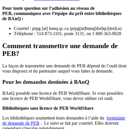
Pour toute question sur l’adhésion au réseau de
PEB,
communiquez avec l’équipe du prêt entre bibliothèques
de BAnQ :
Courriel
:
prpg
[at]
banq.qc.ca
(
prpg[at]banq[dot]qc[dot]ca
)
Téléphone : 514 873-1101, poste 3131, ou 1 800 363-9028
Comment transmettre une demande de
PEB?
La façon de transmettre une demande de PEB dépend de l’outil dont
vous disposez et du partenaire auquel vous faites la demande.
Pour les demandes destinées à BAnQ
BAnQ possède une licence de PEB WorldShare. Si vous possédez
une licence de PEB WorldShare, vous devez utiliser cet outil.
Bibliothèques sans licence de PEB WorldShare
Les bibliothèques soumettent leurs demandes à l’aide du
formulaire
de demande de PEB
.
Le suivi se fait par courriel.
Elles doivent
cependant s'inscrire préalablement.