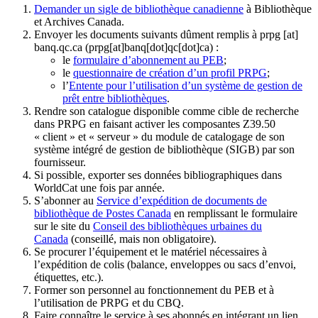
Demander un sigle de bibliothèque canadienne
à Bibliothèque
et Archives Canada.
Envoyer les documents suivants dûment remplis à
prpg
[at]
banq.qc.ca
(prpg[at]banq[dot]qc[dot]ca)
:
le
formulaire d’abonnement au PEB
;
le
questionnaire de création d’un profil PRPG
;
l’
Entente pour l’utilisation d’un système de gestion de
prêt entre bibliothèques
.
Rendre son catalogue disponible comme cible de recherche
dans PRPG en faisant activer les composantes Z39.50
« client » et « serveur » du module de catalogage de son
système intégré de gestion de bibliothèque (SIGB) par son
fournisseur
.
Si possible, exporter ses données bibliographiques dans
WorldCat une fois par année.
S’abonner au
Service d’expédition de documents de
bibliothèque de Postes Canada
en remplissant le formulaire
sur le site du
Conseil des bibliothèques urbaines du
Canada
(conseillé, mais non obligatoire).
Se procurer l’équipement et le matériel nécessaires à
l’expédition de colis (balance, enveloppes ou sacs d’envoi,
étiquettes, etc.).
Former son personnel au fonctionnement du PEB et à
l’utilisation de PRPG et du CBQ.
Faire connaître le service à ses abonnés en intégrant un lien