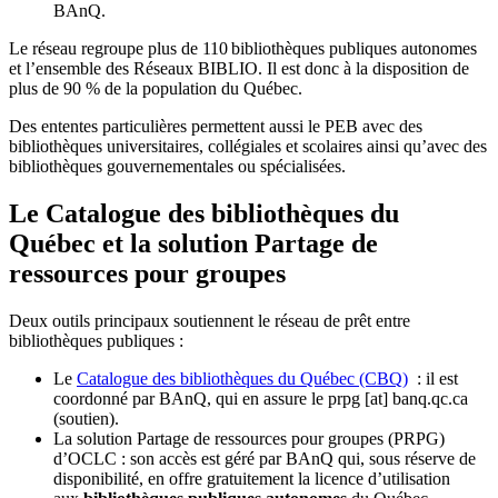
BAnQ.
Le réseau regroupe plus de 110
biblioth
è
ques publiques autonomes
et l
’
ensemble des R
é
seaux BIBLIO. Il est donc
à
la disposition de
plus de 90 % de la population du Qu
é
bec.
Des ententes particulières permettent aussi le PEB avec des
bibliothèques universitaires, collégiales et scolaires ainsi qu’avec des
bibliothèques gouvernementales ou spécialisées.
Le Catalogue des bibliothèques du
Québec et la solution Partage de
ressources pour groupes
Deux outils principaux soutiennent le réseau de prêt entre
bibliothèques publiques :
Le
Catalogue des bibliothèques du Québec (CBQ)
: il est
coordonné par BAnQ, qui en assure le
prpg
[at]
banq.qc.ca
(soutien)
.
La solution Partage de ressources pour groupes (PRPG)
d’OCLC : son accès est géré par BAnQ qui, sous réserve de
disponibilité, en offre gratuitement la licence d’utilisation