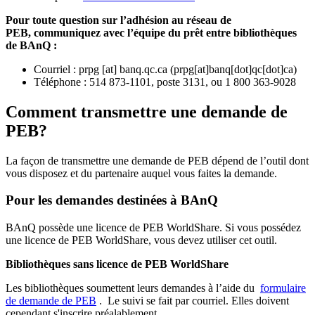
Pour toute question sur l’adhésion au réseau de
PEB,
communiquez avec l’équipe du prêt entre bibliothèques
de BAnQ :
Courriel
:
prpg
[at]
banq.qc.ca
(
prpg[at]banq[dot]qc[dot]ca
)
Téléphone : 514 873-1101, poste 3131, ou 1 800 363-9028
Comment transmettre une demande de
PEB?
La façon de transmettre une demande de PEB dépend de l’outil dont
vous disposez et du partenaire auquel vous faites la demande.
Pour les demandes destinées à BAnQ
BAnQ possède une licence de PEB WorldShare. Si vous possédez
une licence de PEB WorldShare, vous devez utiliser cet outil.
Bibliothèques sans licence de PEB WorldShare
Les bibliothèques soumettent leurs demandes à l’aide du
formulaire
de demande de PEB
.
Le suivi se fait par courriel.
Elles doivent
cependant s'inscrire préalablement.