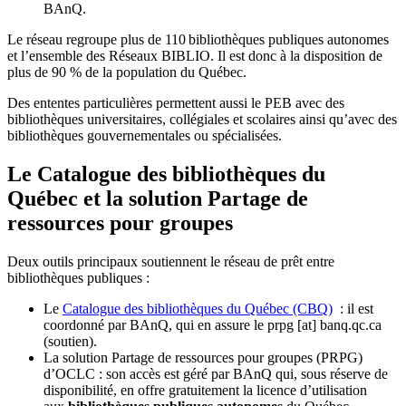
BAnQ.
Le réseau regroupe plus de 110
biblioth
è
ques publiques autonomes
et l
’
ensemble des R
é
seaux BIBLIO. Il est donc
à
la disposition de
plus de 90 % de la population du Qu
é
bec.
Des ententes particulières permettent aussi le PEB avec des
bibliothèques universitaires, collégiales et scolaires ainsi qu’avec des
bibliothèques gouvernementales ou spécialisées.
Le Catalogue des bibliothèques du
Québec et la solution Partage de
ressources pour groupes
Deux outils principaux soutiennent le réseau de prêt entre
bibliothèques publiques :
Le
Catalogue des bibliothèques du Québec (CBQ)
: il est
coordonné par BAnQ, qui en assure le
prpg
[at]
banq.qc.ca
(soutien)
.
La solution Partage de ressources pour groupes (PRPG)
d’OCLC : son accès est géré par BAnQ qui, sous réserve de
disponibilité, en offre gratuitement la licence d’utilisation