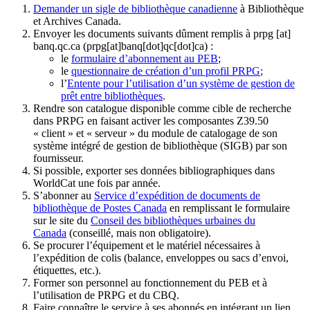
Demander un sigle de bibliothèque canadienne
à Bibliothèque
et Archives Canada.
Envoyer les documents suivants dûment remplis à
prpg
[at]
banq.qc.ca
(prpg[at]banq[dot]qc[dot]ca)
:
le
formulaire d’abonnement au PEB
;
le
questionnaire de création d’un profil PRPG
;
l’
Entente pour l’utilisation d’un système de gestion de
prêt entre bibliothèques
.
Rendre son catalogue disponible comme cible de recherche
dans PRPG en faisant activer les composantes Z39.50
« client » et « serveur » du module de catalogage de son
système intégré de gestion de bibliothèque (SIGB) par son
fournisseur
.
Si possible, exporter ses données bibliographiques dans
WorldCat une fois par année.
S’abonner au
Service d’expédition de documents de
bibliothèque de Postes Canada
en remplissant le formulaire
sur le site du
Conseil des bibliothèques urbaines du
Canada
(conseillé, mais non obligatoire).
Se procurer l’équipement et le matériel nécessaires à
l’expédition de colis (balance, enveloppes ou sacs d’envoi,
étiquettes, etc.).
Former son personnel au fonctionnement du PEB et à
l’utilisation de PRPG et du CBQ.
Faire connaître le service à ses abonnés en intégrant un lien