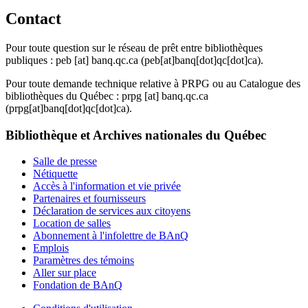
Contact
Pour toute question sur le réseau de prêt entre bibliothèques
publiques :
peb
[at]
banq.qc.ca
(peb[at]banq[dot]qc[dot]ca)
.
Pour toute demande technique relative à PRPG ou au Catalogue des
bibliothèques du Québec :
prpg
[at]
banq.qc.ca
(prpg[at]banq[dot]qc[dot]ca)
.
Bibliothèque et Archives nationales du Québec
Salle de presse
Nétiquette
Accès à l'information et vie privée
Partenaires et fournisseurs
Déclaration de services aux citoyens
Location de salles
Abonnement à l'infolettre de BAnQ
Emplois
Paramètres des témoins
Aller sur place
Fondation de BAnQ