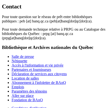
Contact
Pour toute question sur le réseau de prêt entre bibliothèques
publiques :
peb
[at]
banq.qc.ca
(peb[at]banq[dot]qc[dot]ca)
.
Pour toute demande technique relative à PRPG ou au Catalogue des
bibliothèques du Québec :
prpg
[at]
banq.qc.ca
(prpg[at]banq[dot]qc[dot]ca)
.
Bibliothèque et Archives nationales du Québec
Salle de presse
Nétiquette
Accès à l'information et vie privée
Partenaires et fournisseurs
Déclaration de services aux citoyens
Location de salles
Abonnement à l'infolettre de BAnQ
Emplois
Paramètres des témoins
Aller sur place
Fondation de BAnQ