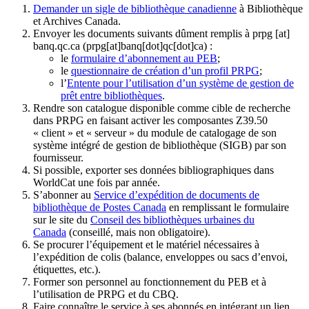
Demander un sigle de bibliothèque canadienne
à Bibliothèque
et Archives Canada.
Envoyer les documents suivants dûment remplis à
prpg
[at]
banq.qc.ca
(prpg[at]banq[dot]qc[dot]ca)
:
le
formulaire d’abonnement au PEB
;
le
questionnaire de création d’un profil PRPG
;
l’
Entente pour l’utilisation d’un système de gestion de
prêt entre bibliothèques
.
Rendre son catalogue disponible comme cible de recherche
dans PRPG en faisant activer les composantes Z39.50
« client » et « serveur » du module de catalogage de son
système intégré de gestion de bibliothèque (SIGB) par son
fournisseur
.
Si possible, exporter ses données bibliographiques dans
WorldCat une fois par année.
S’abonner au
Service d’expédition de documents de
bibliothèque de Postes Canada
en remplissant le formulaire
sur le site du
Conseil des bibliothèques urbaines du
Canada
(conseillé, mais non obligatoire).
Se procurer l’équipement et le matériel nécessaires à
l’expédition de colis (balance, enveloppes ou sacs d’envoi,
étiquettes, etc.).
Former son personnel au fonctionnement du PEB et à
l’utilisation de PRPG et du CBQ.
Faire connaître le service à ses abonnés en intégrant un lien