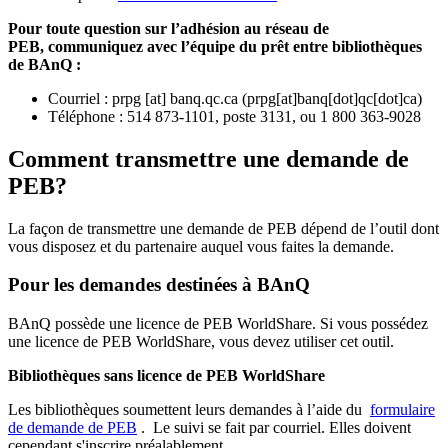
Pour toute question sur l’adhésion au réseau de
PEB,
communiquez avec l’équipe du prêt entre bibliothèques
de BAnQ :
Courriel
:
prpg
[at]
banq.qc.ca
(
prpg[at]banq[dot]qc[dot]ca
)
Téléphone : 514 873-1101, poste 3131, ou 1 800 363-9028
Comment transmettre une demande de
PEB?
La façon de transmettre une demande de PEB dépend de l’outil dont
vous disposez et du partenaire auquel vous faites la demande.
Pour les demandes destinées à BAnQ
BAnQ possède une licence de PEB WorldShare. Si vous possédez
une licence de PEB WorldShare, vous devez utiliser cet outil.
Bibliothèques sans licence de PEB WorldShare
Les bibliothèques soumettent leurs demandes à l’aide du
formulaire
de demande de PEB
.
Le suivi se fait par courriel.
Elles doivent
cependant s'inscrire préalablement.