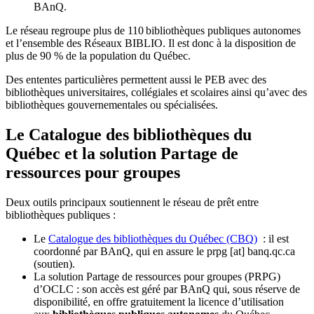
BAnQ.
Le réseau regroupe plus de 110
biblioth
è
ques publiques autonomes
et l
’
ensemble des R
é
seaux BIBLIO. Il est donc
à
la disposition de
plus de 90 % de la population du Qu
é
bec.
Des ententes particulières permettent aussi le PEB avec des
bibliothèques universitaires, collégiales et scolaires ainsi qu’avec des
bibliothèques gouvernementales ou spécialisées.
Le Catalogue des bibliothèques du
Québec et la solution Partage de
ressources pour groupes
Deux outils principaux soutiennent le réseau de prêt entre
bibliothèques publiques :
Le
Catalogue des bibliothèques du Québec (CBQ)
: il est
coordonné par BAnQ, qui en assure le
prpg
[at]
banq.qc.ca
(soutien)
.
La solution Partage de ressources pour groupes (PRPG)
d’OCLC : son accès est géré par BAnQ qui, sous réserve de
disponibilité, en offre gratuitement la licence d’utilisation