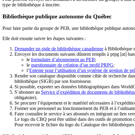
type de bibliothèque à inscrire.
Bibliothèque publique autonome du Québec
Pour faire partie du groupe de PEB, une bibliothèque publique auton
Elle doit ensuite suivre les étapes suivantes
:
Demander un sigle de bibliothèque canadienne
à Bibliothèque 
Envoyer les documents suivants dûment remplis à
prpg
[at]
ban
le
formulaire d’abonnement au PEB
;
le
questionnaire de création d’un profil PRPG
;
l’
Entente pour l’utilisation d’un système de gestion de prê
Rendre son catalogue disponible comme cible de recherche dans
bibliothèque (SIGB) par son fournisseur
.
Si possible, exporter ses données bibliographiques dans WorldC
S’abonner au
Service d’expédition de documents de bibliothèq
obligatoire).
Se procurer l’équipement et le matériel nécessaires à l’expéditio
Former son personnel au fonctionnement du PEB et à l’utilis
Faire connaître le service à ses abonnés en intégrant un lien vers
Le logo du CBQ peut être utilisé dans des outils de promotion o
Pour recevoir le fichier du logo du Catalogue des bibliothèque