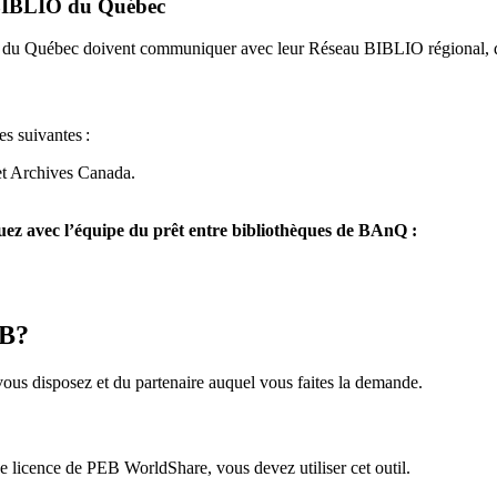
u BIBLIO du Québec
O du Québec doivent communiquer avec leur Réseau BIBLIO régional, q
es suivantes
:
et Archives Canada.
z avec l’équipe du prêt entre bibliothèques de BAnQ :
EB?
us disposez et du partenaire auquel vous faites la demande.
icence de PEB WorldShare, vous devez utiliser cet outil.