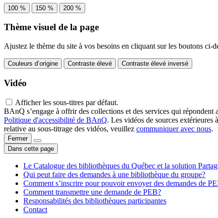
100 %
150 %
200 %
Thème visuel de la page
Ajustez le thème du site à vos besoins en cliquant sur les boutons ci-d
Couleurs d’origine
Contraste élevé
Contraste élevé inversé
Vidéo
Afficher les sous-titres par défaut.
BAnQ s’engage à offrir des collections et des services qui répondent 
Politique d'accessibilité de BAnQ
. Les vidéos de sources extérieures 
relative au sous-titrage des vidéos, veuillez
communiquer avec nous
.
Fermer
Dans cette page
Le Catalogue des bibliothèques du Québec et la solution Parta
Qui peut faire des demandes à une bibliothèque du groupe?
Comment s’inscrire pour pouvoir envoyer des demandes de P
Comment transmettre une demande de PEB?
Responsabilités des bibliothèques participantes
Contact