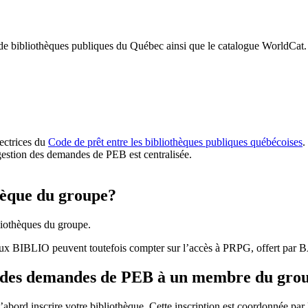
 de bibliothèques publiques du Québec ainsi que le catalogue WorldCat.
rectrices du
Code de prêt entre les bibliothèques publiques québécoises
.
gestion des demandes de PEB est centralisée.
hèque du groupe?
iothèques du groupe.
aux BIBLIO peuvent toutefois compter sur l’accès à PRPG, offert par
r des demandes de PEB à un membre du gro
bord inscrire votre bibliothèque. Cette inscription est coordonnée pa