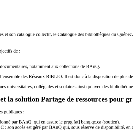
 et son catalogue collectif, le Catalogue des bibliothèques du Québec.
jectifs de
:
ces documentaires, notamment aux collections de BAnQ.
l
’
ensemble des R
é
seaux BIBLIO. Il est donc
à
la disposition de plus d
ues universitaires, collégiales et scolaires ainsi qu’avec des bibliothè
et la solution Partage de ressources pour g
es publiques :
rdonné par BAnQ, qui en assure le
prpg
[at]
banq.qc.ca
(soutien)
.
 son accès est géré par BAnQ qui, sous réserve de disponibilité, en off