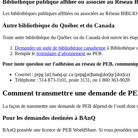
Bibliothèque publique affiliée ou associée au Résea
Les bibliothèques publiques affiliées ou associées au Réseau BIBLI
Autre bibliothèque du Québec et du Canada
Toute autre bibliothèque du Québec ou du Canada doit suivre les étap
Demander un sigle de bibliothèque canadienne
à Bibliothèque 
Remplir le
f
ormulaire d’abonnement
au PEB.
Pour toute question sur l’adhésion au réseau de PEB,
communique
Courriel
:
prpg
[at]
banq.qc.ca
(
prpg[at]banq[dot]qc[dot]ca
)
Téléphone : 514 873-1101, poste 3131, ou 1 800 363-9028
Comment transmettre une demande de P
La façon de transmettre une demande de PEB dépend de l’outil dont vo
Pour les demandes destinées à BAnQ
BAnQ possède une licence de PEB WorldShare. Si vous possédez une l