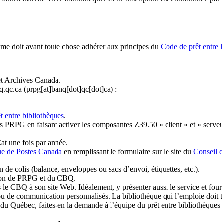
ome doit avant toute chose adhérer aux principes du
Code de prêt entre 
et Archives Canada.
q.qc.ca
(prpg[at]banq[dot]qc[dot]ca)
:
t entre bibliothèques
.
 PRPG en faisant activer les composantes Z39.50 « client » et « serveu
at une fois par année.
ue de Postes Canada
en remplissant le formulaire sur le site du
Conseil 
n de colis (balance, enveloppes ou sacs d’envoi, étiquettes, etc.).
ation de PRPG et du CBQ.
 le CBQ à son site Web. Idéalement, y présenter aussi le service et fourni
u de communication personnalisés. La bibliothèque qui l’emploie doit tou
s du Québec, faites-en la demande à l’équipe du prêt entre bibliothèqu