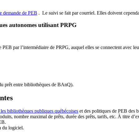
de demande de PEB
.
Le suivi se fait par courriel.
Elles doivent cependan
ques autonomes utilisant PRPG
EB par l’intermédiaire de PRPG, auquel elles se connectent avec leur i
u prêt entre bibliothèques de BAnQ)
.
antes
 les bibliothèques publiques québécoises
et des politiques de PEB des b
duits, nombre maximal de prêts, durée des prêts, tarifs, etc. À titre d’
EB.
n du logiciel.