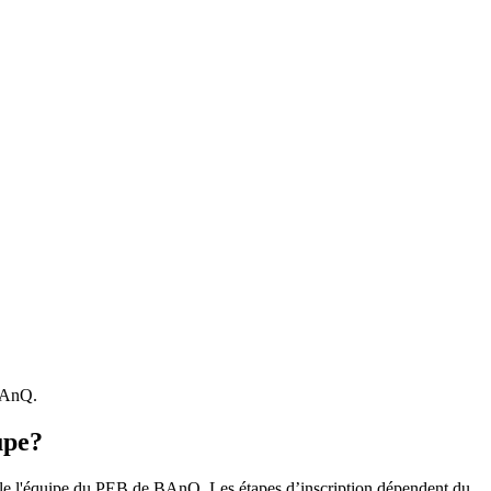
 BAnQ.
upe?
r le l'équipe du PEB de BAnQ. Les étapes d’inscription dépendent du