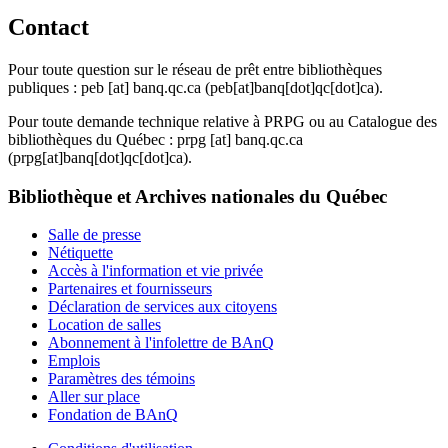
Contact
Pour toute question sur le réseau de prêt entre bibliothèques
publiques :
peb
[at]
banq.qc.ca
(peb[at]banq[dot]qc[dot]ca)
.
Pour toute demande technique relative à PRPG ou au Catalogue des
bibliothèques du Québec :
prpg
[at]
banq.qc.ca
(prpg[at]banq[dot]qc[dot]ca)
.
Bibliothèque et Archives nationales du Québec
Salle de presse
Nétiquette
Accès à l'information et vie privée
Partenaires et fournisseurs
Déclaration de services aux citoyens
Location de salles
Abonnement à l'infolettre de BAnQ
Emplois
Paramètres des témoins
Aller sur place
Fondation de BAnQ