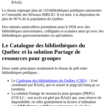
BAnQ.
Le réseau regroupe plus de 110
biblioth
è
ques publiques autonomes
et l
’
ensemble des R
é
seaux BIBLIO. Il est donc
à
la disposition de
plus de 90 % de la population du Qu
é
bec.
Des ententes particulières permettent aussi le PEB avec des
bibliothèques universitaires, collégiales et scolaires ainsi qu’avec des
bibliothèques gouvernementales ou spécialisées.
Le Catalogue des bibliothèques du
Québec et la solution Partage de
ressources pour groupes
Deux outils principaux soutiennent le réseau de prêt entre
bibliothèques publiques :
Le
Catalogue des bibliothèques du Québec (CBQ)
: il est
coordonné par BAnQ, qui en assure le
prpg
[at]
banq.qc.ca
(soutien)
.
La solution Partage de ressources pour groupes (PRPG)
d’OCLC : son accès est géré par BAnQ qui, sous réserve de
disponibilité, en offre gratuitement la licence d’utilisation