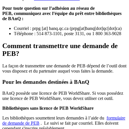
Pour toute question sur l’adhésion au réseau de
PEB,
communiquez avec l’équipe du prêt entre bibliothèques
de BAnQ :
Courriel
:
prpg
[at]
banq.qc.ca
(
prpg[at]banq[dot]qc[dot]ca
)
Téléphone : 514 873-1101, poste 3131, ou 1 800 363-9028
Comment transmettre une demande de
PEB?
La façon de transmettre une demande de PEB dépend de l’outil dont
vous disposez et du partenaire auquel vous faites la demande.
Pour les demandes destinées à BAnQ
BAnQ possède une licence de PEB WorldShare. Si vous possédez
une licence de PEB WorldShare, vous devez utiliser cet outil.
Bibliothèques sans licence de PEB WorldShare
Les bibliothèques soumettent leurs demandes à l’aide du
formulaire
de demande de PEB
.
Le suivi se fait par courriel.
Elles doivent
cependant s'inscrire préalablement.