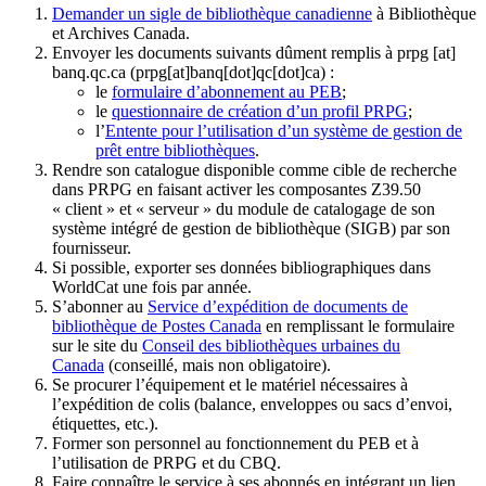
Demander un sigle de bibliothèque canadienne
à Bibliothèque
et Archives Canada.
Envoyer les documents suivants dûment remplis à
prpg
[at]
banq.qc.ca
(prpg[at]banq[dot]qc[dot]ca)
:
le
formulaire d’abonnement au PEB
;
le
questionnaire de création d’un profil PRPG
;
l’
Entente pour l’utilisation d’un système de gestion de
prêt entre bibliothèques
.
Rendre son catalogue disponible comme cible de recherche
dans PRPG en faisant activer les composantes Z39.50
« client » et « serveur » du module de catalogage de son
système intégré de gestion de bibliothèque (SIGB) par son
fournisseur
.
Si possible, exporter ses données bibliographiques dans
WorldCat une fois par année.
S’abonner au
Service d’expédition de documents de
bibliothèque de Postes Canada
en remplissant le formulaire
sur le site du
Conseil des bibliothèques urbaines du
Canada
(conseillé, mais non obligatoire).
Se procurer l’équipement et le matériel nécessaires à
l’expédition de colis (balance, enveloppes ou sacs d’envoi,
étiquettes, etc.).
Former son personnel au fonctionnement du PEB et à
l’utilisation de PRPG et du CBQ.
Faire connaître le service à ses abonnés en intégrant un lien