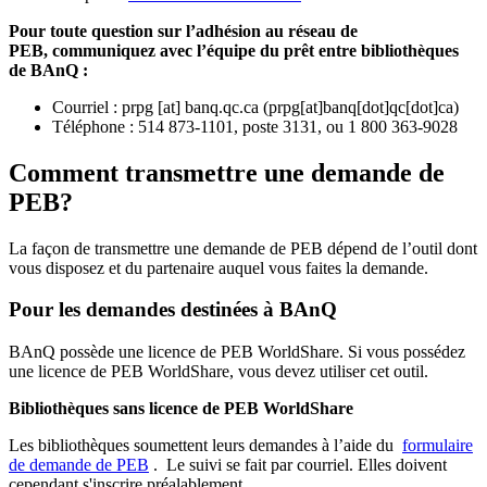
Pour toute question sur l’adhésion au réseau de
PEB,
communiquez avec l’équipe du prêt entre bibliothèques
de BAnQ :
Courriel
:
prpg
[at]
banq.qc.ca
(
prpg[at]banq[dot]qc[dot]ca
)
Téléphone : 514 873-1101, poste 3131, ou 1 800 363-9028
Comment transmettre une demande de
PEB?
La façon de transmettre une demande de PEB dépend de l’outil dont
vous disposez et du partenaire auquel vous faites la demande.
Pour les demandes destinées à BAnQ
BAnQ possède une licence de PEB WorldShare. Si vous possédez
une licence de PEB WorldShare, vous devez utiliser cet outil.
Bibliothèques sans licence de PEB WorldShare
Les bibliothèques soumettent leurs demandes à l’aide du
formulaire
de demande de PEB
.
Le suivi se fait par courriel.
Elles doivent
cependant s'inscrire préalablement.