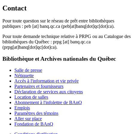
Contact
Pour toute question sur le réseau de prêt entre bibliothèques
publiques :
peb
[at]
banq.qc.ca
(peb[at]banq[dot]qc[dot]ca)
.
Pour toute demande technique relative à PRPG ou au Catalogue des
bibliothèques du Québec :
prpg
[at]
banq.qc.ca
(prpg[at]banq[dot]qc[dot]ca)
.
Bibliothèque et Archives nationales du Québec
Salle de presse
Nétiquette
Accès à l'information et vie privée
Partenaires et fournisseurs
Déclaration de services aux citoyens
Location de salles
Abonnement à l'infolettre de BAnQ
Emplois
Paramètres des témoins
Aller sur place
Fondation de BAnQ