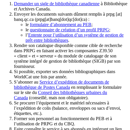
Demander un sigle de bibliothèque canadienne
à Bibliothèque
et Archives Canada.
Envoyer les documents suivants dûment remplis à
prpg
[at]
banq.qc.ca
(prpg[at]banq[dot]qc[dot]ca)
:
le
formulaire d’abonnement au PEB
;
le
questionnaire de création d’un profil PRPG
;
l’
Entente pour l’utilisation d’un système de gestion de
prêt entre bibliothèques
.
Rendre son catalogue disponible comme cible de recherche
dans PRPG en faisant activer les composantes Z39.50
« client » et « serveur » du module de catalogage de son
système intégré de gestion de bibliothèque (SIGB) par son
fournisseur
.
Si possible, exporter ses données bibliographiques dans
WorldCat une fois par année.
S’abonner au
Service d’expédition de documents de
bibliothèque de Postes Canada
en remplissant le formulaire
sur le site du
Conseil des bibliothèques urbaines du
Canada
(conseillé, mais non obligatoire).
Se procurer l’équipement et le matériel nécessaires à
l’expédition de colis (balance, enveloppes ou sacs d’envoi,
étiquettes, etc.).
Former son personnel au fonctionnement du PEB et à
l’utilisation de PRPG et du CBQ.
Faire connaître le service à ses abonnés en intégrant un lien