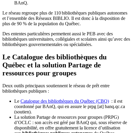
BAnQ.
Le réseau regroupe plus de 110
biblioth
è
ques publiques autonomes
et l
’
ensemble des R
é
seaux BIBLIO. Il est donc
à
la disposition de
plus de 90 % de la population du Qu
é
bec.
Des ententes particulières permettent aussi le PEB avec des
bibliothèques universitaires, collégiales et scolaires ainsi qu’avec des
bibliothèques gouvernementales ou spécialisées.
Le Catalogue des bibliothèques du
Québec et la solution Partage de
ressources pour groupes
Deux outils principaux soutiennent le réseau de prêt entre
bibliothèques publiques :
Le
Catalogue des bibliothèques du Québec (CBQ)
: il est
coordonné par BAnQ, qui en assure le
prpg
[at]
banq.qc.ca
(soutien)
.
La solution Partage de ressources pour groupes (PRPG)
d’OCLC : son accès est géré par BAnQ qui, sous réserve de
disponibilité, en offre gratuitement la licence d’utilisation