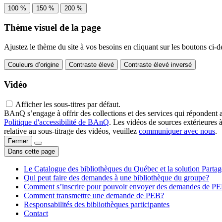
100 %
150 %
200 %
Thème visuel de la page
Ajustez le thème du site à vos besoins en cliquant sur les boutons ci-d
Couleurs d’origine
Contraste élevé
Contraste élevé inversé
Vidéo
Afficher les sous-titres par défaut.
BAnQ s’engage à offrir des collections et des services qui répondent 
Politique d'accessibilité de BAnQ
. Les vidéos de sources extérieures 
relative au sous-titrage des vidéos, veuillez
communiquer avec nous
.
Fermer
Dans cette page
Le Catalogue des bibliothèques du Québec et la solution Parta
Qui peut faire des demandes à une bibliothèque du groupe?
Comment s’inscrire pour pouvoir envoyer des demandes de P
Comment transmettre une demande de PEB?
Responsabilités des bibliothèques participantes
Contact