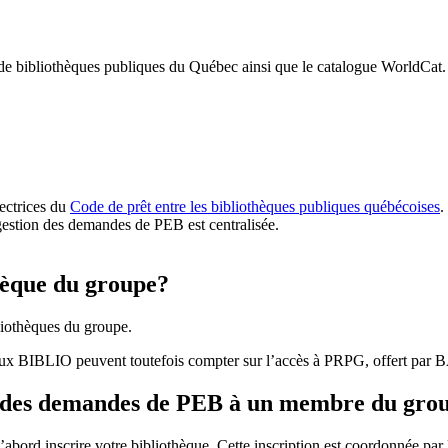
 de bibliothèques publiques du Québec ainsi que le catalogue WorldCat.
rectrices du
Code de prêt entre les bibliothèques publiques québécoises
.
gestion des demandes de PEB est centralisée.
hèque du groupe?
iothèques du groupe.
aux BIBLIO peuvent toutefois compter sur l’accès à PRPG, offert par
r des demandes de PEB à un membre du gro
bord inscrire votre bibliothèque. Cette inscription est coordonnée pa