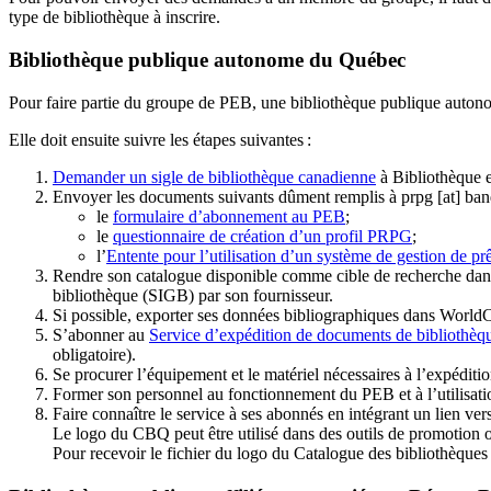
type de bibliothèque à inscrire.
Bibliothèque publique autonome du Québec
Pour faire partie du groupe de PEB, une bibliothèque publique auton
Elle doit ensuite suivre les étapes suivantes
:
Demander un sigle de bibliothèque canadienne
à Bibliothèque 
Envoyer les documents suivants dûment remplis à
prpg
[at]
ban
le
formulaire d’abonnement au PEB
;
le
questionnaire de création d’un profil PRPG
;
l’
Entente pour l’utilisation d’un système de gestion de prê
Rendre son catalogue disponible comme cible de recherche dans
bibliothèque (SIGB) par son fournisseur
.
Si possible, exporter ses données bibliographiques dans WorldC
S’abonner au
Service d’expédition de documents de bibliothèq
obligatoire).
Se procurer l’équipement et le matériel nécessaires à l’expéditio
Former son personnel au fonctionnement du PEB et à l’utilis
Faire connaître le service à ses abonnés en intégrant un lien vers
Le logo du CBQ peut être utilisé dans des outils de promotion o
Pour recevoir le fichier du logo du Catalogue des bibliothèque