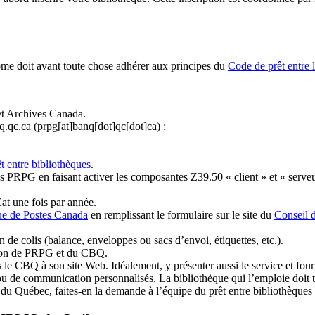
ome doit avant toute chose adhérer aux principes du
Code de prêt entre 
et Archives Canada.
q.qc.ca
(prpg[at]banq[dot]qc[dot]ca)
:
t entre bibliothèques
.
 PRPG en faisant activer les composantes Z39.50 « client » et « serveu
at une fois par année.
ue de Postes Canada
en remplissant le formulaire sur le site du
Conseil 
n de colis (balance, enveloppes ou sacs d’envoi, étiquettes, etc.).
ation de PRPG et du CBQ.
 le CBQ à son site Web. Idéalement, y présenter aussi le service et fourni
u de communication personnalisés. La bibliothèque qui l’emploie doit tou
s du Québec, faites-en la demande à l’équipe du prêt entre bibliothèqu