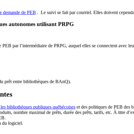
de demande de PEB
.
Le suivi se fait par courriel.
Elles doivent cependan
ques autonomes utilisant PRPG
EB par l’intermédiaire de PRPG, auquel elles se connectent avec leur i
u prêt entre bibliothèques de BAnQ)
.
antes
 les bibliothèques publiques québécoises
et des politiques de PEB des b
duits, nombre maximal de prêts, durée des prêts, tarifs, etc. À titre d’
EB.
n du logiciel.