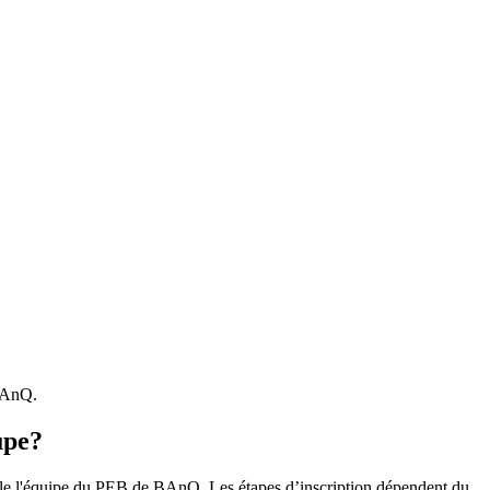
 BAnQ.
upe?
r le l'équipe du PEB de BAnQ. Les étapes d’inscription dépendent du