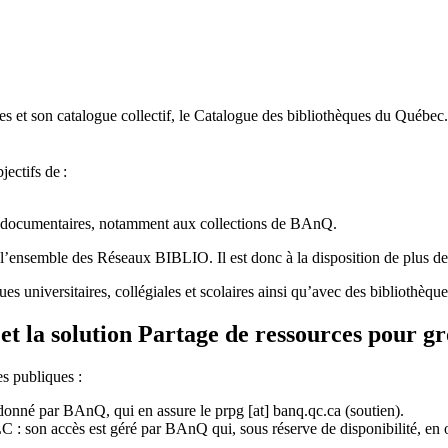
 et son catalogue collectif, le Catalogue des bibliothèques du Québec.
jectifs de
:
ces documentaires, notamment aux collections de BAnQ.
l
’
ensemble des R
é
seaux BIBLIO. Il est donc
à
la disposition de plus d
ues universitaires, collégiales et scolaires ainsi qu’avec des bibliothè
et la solution Partage de ressources pour g
es publiques :
rdonné par BAnQ, qui en assure le
prpg
[at]
banq.qc.ca
(soutien)
.
 son accès est géré par BAnQ qui, sous réserve de disponibilité, en off