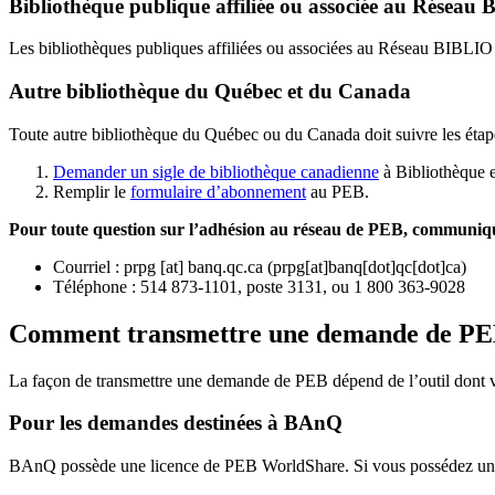
Bibliothèque publique affiliée ou associée au Résea
Les bibliothèques publiques affiliées ou associées au Réseau BIBLI
Autre bibliothèque du Québec et du Canada
Toute autre bibliothèque du Québec ou du Canada doit suivre les étap
Demander un sigle de bibliothèque canadienne
à Bibliothèque 
Remplir le
f
ormulaire d’abonnement
au PEB.
Pour toute question sur l’adhésion au réseau de PEB,
communique
Courriel
:
prpg
[at]
banq.qc.ca
(
prpg[at]banq[dot]qc[dot]ca
)
Téléphone : 514 873-1101, poste 3131, ou 1 800 363-9028
Comment transmettre une demande de P
La façon de transmettre une demande de PEB dépend de l’outil dont vo
Pour les demandes destinées à BAnQ
BAnQ possède une licence de PEB WorldShare. Si vous possédez une l