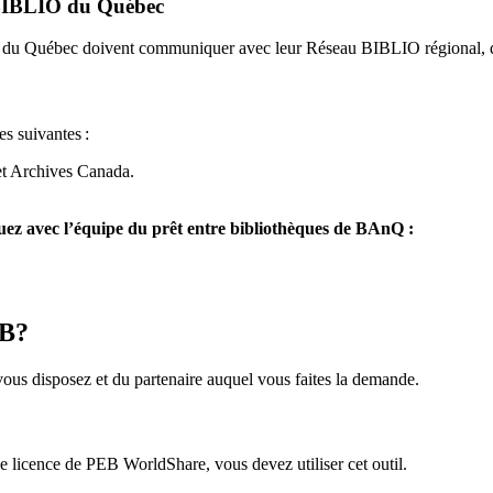
u BIBLIO du Québec
O du Québec doivent communiquer avec leur Réseau BIBLIO régional, q
es suivantes
:
et Archives Canada.
z avec l’équipe du prêt entre bibliothèques de BAnQ :
EB?
us disposez et du partenaire auquel vous faites la demande.
icence de PEB WorldShare, vous devez utiliser cet outil.