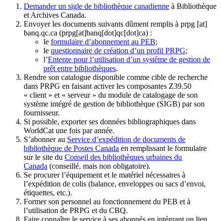
Demander un sigle de bibliothèque canadienne
à Bibliothèque
et Archives Canada.
Envoyer les documents suivants dûment remplis à
prpg
[at]
banq.qc.ca
(prpg[at]banq[dot]qc[dot]ca)
:
le
formulaire d’abonnement au PEB
;
le
questionnaire de création d’un profil PRPG
;
l’
Entente pour l’utilisation d’un système de gestion de
prêt entre bibliothèques
.
Rendre son catalogue disponible comme cible de recherche
dans PRPG en faisant activer les composantes Z39.50
« client » et « serveur » du module de catalogage de son
système intégré de gestion de bibliothèque (SIGB) par son
fournisseur
.
Si possible, exporter ses données bibliographiques dans
WorldCat une fois par année.
S’abonner au
Service d’expédition de documents de
bibliothèque de Postes Canada
en remplissant le formulaire
sur le site du
Conseil des bibliothèques urbaines du
Canada
(conseillé, mais non obligatoire).
Se procurer l’équipement et le matériel nécessaires à
l’expédition de colis (balance, enveloppes ou sacs d’envoi,
étiquettes, etc.).
Former son personnel au fonctionnement du PEB et à
l’utilisation de PRPG et du CBQ.
Faire connaître le service à ses abonnés en intégrant un lien