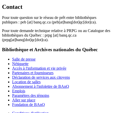
Contact
Pour toute question sur le réseau de prêt entre bibliothèques
publiques :
peb
[at]
banq.qc.ca
(peb[at]banq[dot]qc[dot]ca)
.
Pour toute demande technique relative à PRPG ou au Catalogue des
bibliothèques du Québec :
prpg
[at]
banq.qc.ca
(prpg[at]banq[dot]qc[dot]ca)
.
Bibliothèque et Archives nationales du Québec
Salle de presse
Nétiquette
Accès à l'information et vie privée
Partenaires et fournisseurs
Déclaration de services aux citoyens
Location de salles
Abonnement à l'infolettre de BAnQ
Emplois
Paramètres des témoins
Aller sur place
Fondation de BAnQ