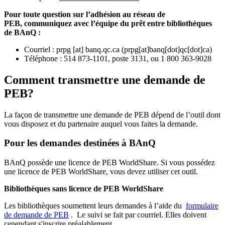
Pour toute question sur l’adhésion au réseau de
PEB,
communiquez avec l’équipe du prêt entre bibliothèques
de BAnQ :
Courriel
:
prpg
[at]
banq.qc.ca
(
prpg[at]banq[dot]qc[dot]ca
)
Téléphone : 514 873-1101, poste 3131, ou 1 800 363-9028
Comment transmettre une demande de
PEB?
La façon de transmettre une demande de PEB dépend de l’outil dont
vous disposez et du partenaire auquel vous faites la demande.
Pour les demandes destinées à BAnQ
BAnQ possède une licence de PEB WorldShare. Si vous possédez
une licence de PEB WorldShare, vous devez utiliser cet outil.
Bibliothèques sans licence de PEB WorldShare
Les bibliothèques soumettent leurs demandes à l’aide du
formulaire
de demande de PEB
.
Le suivi se fait par courriel.
Elles doivent
cependant s'inscrire préalablement.