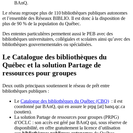
BAnQ.
Le réseau regroupe plus de 110
biblioth
è
ques publiques autonomes
et l
’
ensemble des R
é
seaux BIBLIO. Il est donc
à
la disposition de
plus de 90 % de la population du Qu
é
bec.
Des ententes particulières permettent aussi le PEB avec des
bibliothèques universitaires, collégiales et scolaires ainsi qu’avec des
bibliothèques gouvernementales ou spécialisées.
Le Catalogue des bibliothèques du
Québec et la solution Partage de
ressources pour groupes
Deux outils principaux soutiennent le réseau de prêt entre
bibliothèques publiques :
Le
Catalogue des bibliothèques du Québec (CBQ)
: il est
coordonné par BAnQ, qui en assure le
prpg
[at]
banq.qc.ca
(soutien)
.
La solution Partage de ressources pour groupes (PRPG)
d’OCLC : son accès est géré par BAnQ qui, sous réserve de
disponibilité, en offre gratuitement la licence d’utilisation