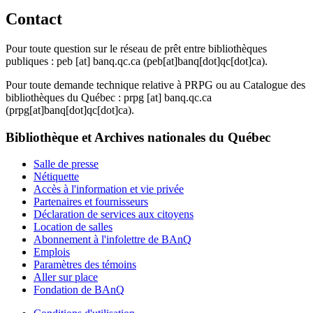
Contact
Pour toute question sur le réseau de prêt entre bibliothèques
publiques :
peb
[at]
banq.qc.ca
(peb[at]banq[dot]qc[dot]ca)
.
Pour toute demande technique relative à PRPG ou au Catalogue des
bibliothèques du Québec :
prpg
[at]
banq.qc.ca
(prpg[at]banq[dot]qc[dot]ca)
.
Bibliothèque et Archives nationales du Québec
Salle de presse
Nétiquette
Accès à l'information et vie privée
Partenaires et fournisseurs
Déclaration de services aux citoyens
Location de salles
Abonnement à l'infolettre de BAnQ
Emplois
Paramètres des témoins
Aller sur place
Fondation de BAnQ