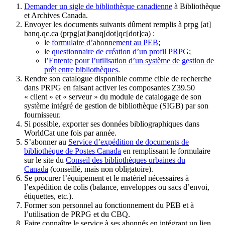
Demander un sigle de bibliothèque canadienne
à Bibliothèque
et Archives Canada.
Envoyer les documents suivants dûment remplis à
prpg
[at]
banq.qc.ca
(prpg[at]banq[dot]qc[dot]ca)
:
le
formulaire d’abonnement au PEB
;
le
questionnaire de création d’un profil PRPG
;
l’
Entente pour l’utilisation d’un système de gestion de
prêt entre bibliothèques
.
Rendre son catalogue disponible comme cible de recherche
dans PRPG en faisant activer les composantes Z39.50
« client » et « serveur » du module de catalogage de son
système intégré de gestion de bibliothèque (SIGB) par son
fournisseur
.
Si possible, exporter ses données bibliographiques dans
WorldCat une fois par année.
S’abonner au
Service d’expédition de documents de
bibliothèque de Postes Canada
en remplissant le formulaire
sur le site du
Conseil des bibliothèques urbaines du
Canada
(conseillé, mais non obligatoire).
Se procurer l’équipement et le matériel nécessaires à
l’expédition de colis (balance, enveloppes ou sacs d’envoi,
étiquettes, etc.).
Former son personnel au fonctionnement du PEB et à
l’utilisation de PRPG et du CBQ.
Faire connaître le service à ses abonnés en intégrant un lien