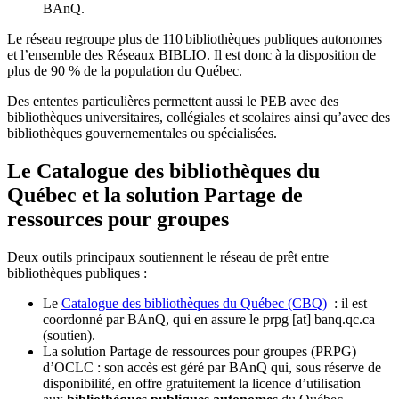
BAnQ.
Le réseau regroupe plus de 110
biblioth
è
ques publiques autonomes
et l
’
ensemble des R
é
seaux BIBLIO. Il est donc
à
la disposition de
plus de 90 % de la population du Qu
é
bec.
Des ententes particulières permettent aussi le PEB avec des
bibliothèques universitaires, collégiales et scolaires ainsi qu’avec des
bibliothèques gouvernementales ou spécialisées.
Le Catalogue des bibliothèques du
Québec et la solution Partage de
ressources pour groupes
Deux outils principaux soutiennent le réseau de prêt entre
bibliothèques publiques :
Le
Catalogue des bibliothèques du Québec (CBQ)
: il est
coordonné par BAnQ, qui en assure le
prpg
[at]
banq.qc.ca
(soutien)
.
La solution Partage de ressources pour groupes (PRPG)
d’OCLC : son accès est géré par BAnQ qui, sous réserve de
disponibilité, en offre gratuitement la licence d’utilisation