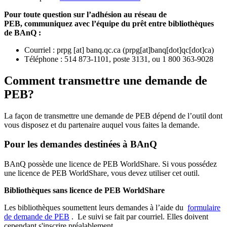
Pour toute question sur l’adhésion au réseau de
PEB,
communiquez avec l’équipe du prêt entre bibliothèques
de BAnQ :
Courriel
:
prpg
[at]
banq.qc.ca
(
prpg[at]banq[dot]qc[dot]ca
)
Téléphone : 514 873-1101, poste 3131, ou 1 800 363-9028
Comment transmettre une demande de
PEB?
La façon de transmettre une demande de PEB dépend de l’outil dont
vous disposez et du partenaire auquel vous faites la demande.
Pour les demandes destinées à BAnQ
BAnQ possède une licence de PEB WorldShare. Si vous possédez
une licence de PEB WorldShare, vous devez utiliser cet outil.
Bibliothèques sans licence de PEB WorldShare
Les bibliothèques soumettent leurs demandes à l’aide du
formulaire
de demande de PEB
.
Le suivi se fait par courriel.
Elles doivent
cependant s'inscrire préalablement.