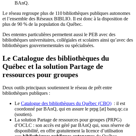
BAnQ.
Le réseau regroupe plus de 110
biblioth
è
ques publiques autonomes
et l
’
ensemble des R
é
seaux BIBLIO. Il est donc
à
la disposition de
plus de 90 % de la population du Qu
é
bec.
Des ententes particulières permettent aussi le PEB avec des
bibliothèques universitaires, collégiales et scolaires ainsi qu’avec des
bibliothèques gouvernementales ou spécialisées.
Le Catalogue des bibliothèques du
Québec et la solution Partage de
ressources pour groupes
Deux outils principaux soutiennent le réseau de prêt entre
bibliothèques publiques :
Le
Catalogue des bibliothèques du Québec (CBQ)
: il est
coordonné par BAnQ, qui en assure le
prpg
[at]
banq.qc.ca
(soutien)
.
La solution Partage de ressources pour groupes (PRPG)
d’OCLC : son accès est géré par BAnQ qui, sous réserve de
disponibilité, en offre gratuitement la licence d’utilisation