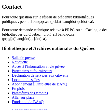
Contact
Pour toute question sur le réseau de prêt entre bibliothèques
publiques :
peb
[at]
banq.qc.ca
(peb[at]banq[dot]qc[dot]ca)
.
Pour toute demande technique relative à PRPG ou au Catalogue des
bibliothèques du Québec :
prpg
[at]
banq.qc.ca
(prpg[at]banq[dot]qc[dot]ca)
.
Bibliothèque et Archives nationales du Québec
Salle de presse
Nétiquette
Accès à l'information et vie privée
Partenaires et fournisseurs
Déclaration de services aux citoyens
Location de salles
Abonnement à l'infolettre de BAnQ
Emplois
Paramètres des témoins
Aller sur place
Fondation de BAnQ