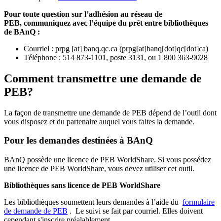
Pour toute question sur l’adhésion au réseau de
PEB,
communiquez avec l’équipe du prêt entre bibliothèques
de BAnQ :
Courriel
:
prpg
[at]
banq.qc.ca
(
prpg[at]banq[dot]qc[dot]ca
)
Téléphone : 514 873-1101, poste 3131, ou 1 800 363-9028
Comment transmettre une demande de
PEB?
La façon de transmettre une demande de PEB dépend de l’outil dont
vous disposez et du partenaire auquel vous faites la demande.
Pour les demandes destinées à BAnQ
BAnQ possède une licence de PEB WorldShare. Si vous possédez
une licence de PEB WorldShare, vous devez utiliser cet outil.
Bibliothèques sans licence de PEB WorldShare
Les bibliothèques soumettent leurs demandes à l’aide du
formulaire
de demande de PEB
.
Le suivi se fait par courriel.
Elles doivent
cependant s'inscrire préalablement.