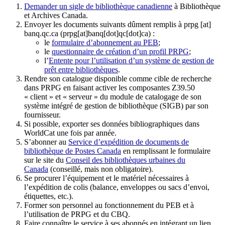
Demander un sigle de bibliothèque canadienne
à Bibliothèque
et Archives Canada.
Envoyer les documents suivants dûment remplis à
prpg
[at]
banq.qc.ca
(prpg[at]banq[dot]qc[dot]ca)
:
le
formulaire d’abonnement au PEB
;
le
questionnaire de création d’un profil PRPG
;
l’
Entente pour l’utilisation d’un système de gestion de
prêt entre bibliothèques
.
Rendre son catalogue disponible comme cible de recherche
dans PRPG en faisant activer les composantes Z39.50
« client » et « serveur » du module de catalogage de son
système intégré de gestion de bibliothèque (SIGB) par son
fournisseur
.
Si possible, exporter ses données bibliographiques dans
WorldCat une fois par année.
S’abonner au
Service d’expédition de documents de
bibliothèque de Postes Canada
en remplissant le formulaire
sur le site du
Conseil des bibliothèques urbaines du
Canada
(conseillé, mais non obligatoire).
Se procurer l’équipement et le matériel nécessaires à
l’expédition de colis (balance, enveloppes ou sacs d’envoi,
étiquettes, etc.).
Former son personnel au fonctionnement du PEB et à
l’utilisation de PRPG et du CBQ.
Faire connaître le service à ses abonnés en intégrant un lien