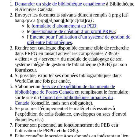
Demander un sigle de bibliothèque canadienne
à Bibliothèque
et Archives Canada.
Envoyer les documents suivants dûment remplis à
prpg
[at]
banq.qc.ca
(prpg[at]banq[dot]qc[dot]ca)
:
le
formulaire d’abonnement au PEB
;
le
questionnaire de création d’un profil PRPG
;
l’
Entente pour l’utilisation d’un système de gestion de
prêt entre bibliothèques
.
Rendre son catalogue disponible comme cible de recherche
dans PRPG en faisant activer les composantes Z39.50
« client » et « serveur » du module de catalogage de son
système intégré de gestion de bibliothèque (SIGB) par son
fournisseur
.
Si possible, exporter ses données bibliographiques dans
WorldCat une fois par année.
S’abonner au
Service d’expédition de documents de
bibliothèque de Postes Canada
en remplissant le formulaire
sur le site du
Conseil des bibliothèques urbaines du
Canada
(conseillé, mais non obligatoire).
Se procurer l’équipement et le matériel nécessaires à
l’expédition de colis (balance, enveloppes ou sacs d’envoi,
étiquettes, etc.).
Former son personnel au fonctionnement du PEB et à
l’utilisation de PRPG et du CBQ.
Faire connaître le service à ses abonnés en intégrant un lien