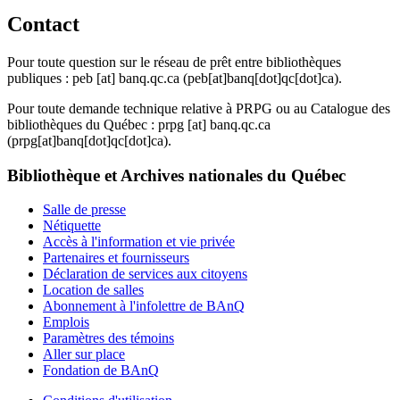
Contact
Pour toute question sur le réseau de prêt entre bibliothèques
publiques :
peb
[at]
banq.qc.ca
(peb[at]banq[dot]qc[dot]ca)
.
Pour toute demande technique relative à PRPG ou au Catalogue des
bibliothèques du Québec :
prpg
[at]
banq.qc.ca
(prpg[at]banq[dot]qc[dot]ca)
.
Bibliothèque et Archives nationales du Québec
Salle de presse
Nétiquette
Accès à l'information et vie privée
Partenaires et fournisseurs
Déclaration de services aux citoyens
Location de salles
Abonnement à l'infolettre de BAnQ
Emplois
Paramètres des témoins
Aller sur place
Fondation de BAnQ