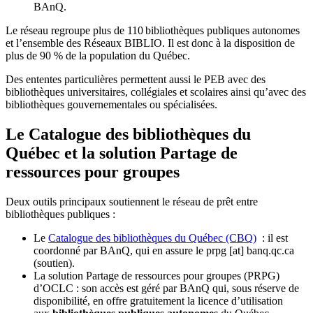
BAnQ.
Le réseau regroupe plus de 110
biblioth
è
ques publiques autonomes
et l
’
ensemble des R
é
seaux BIBLIO. Il est donc
à
la disposition de
plus de 90 % de la population du Qu
é
bec.
Des ententes particulières permettent aussi le PEB avec des
bibliothèques universitaires, collégiales et scolaires ainsi qu’avec des
bibliothèques gouvernementales ou spécialisées.
Le Catalogue des bibliothèques du
Québec et la solution Partage de
ressources pour groupes
Deux outils principaux soutiennent le réseau de prêt entre
bibliothèques publiques :
Le
Catalogue des bibliothèques du Québec (CBQ)
: il est
coordonné par BAnQ, qui en assure le
prpg
[at]
banq.qc.ca
(soutien)
.
La solution Partage de ressources pour groupes (PRPG)
d’OCLC : son accès est géré par BAnQ qui, sous réserve de
disponibilité, en offre gratuitement la licence d’utilisation