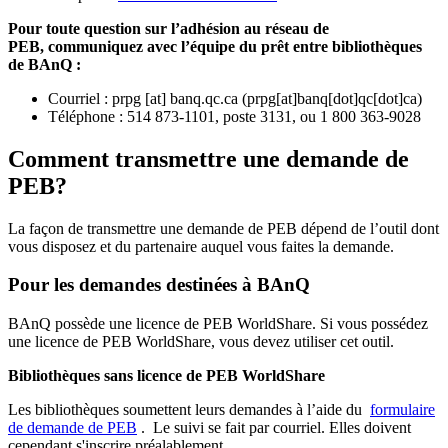
Pour toute question sur l’adhésion au réseau de
PEB,
communiquez avec l’équipe du prêt entre bibliothèques
de BAnQ :
Courriel
:
prpg
[at]
banq.qc.ca
(
prpg[at]banq[dot]qc[dot]ca
)
Téléphone : 514 873-1101, poste 3131, ou 1 800 363-9028
Comment transmettre une demande de
PEB?
La façon de transmettre une demande de PEB dépend de l’outil dont
vous disposez et du partenaire auquel vous faites la demande.
Pour les demandes destinées à BAnQ
BAnQ possède une licence de PEB WorldShare. Si vous possédez
une licence de PEB WorldShare, vous devez utiliser cet outil.
Bibliothèques sans licence de PEB WorldShare
Les bibliothèques soumettent leurs demandes à l’aide du
formulaire
de demande de PEB
.
Le suivi se fait par courriel.
Elles doivent
cependant s'inscrire préalablement.