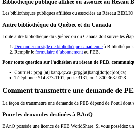
Bibliothèque publique affiliée ou associée au Résea
Les bibliothèques publiques affiliées ou associées au Réseau BIBLI
Autre bibliothèque du Québec et du Canada
Toute autre bibliothèque du Québec ou du Canada doit suivre les étap
Demander un sigle de bibliothèque canadienne
à Bibliothèque 
Remplir le
f
ormulaire d’abonnement
au PEB.
Pour toute question sur l’adhésion au réseau de PEB,
communique
Courriel
:
prpg
[at]
banq.qc.ca
(
prpg[at]banq[dot]qc[dot]ca
)
Téléphone : 514 873-1101, poste 3131, ou 1 800 363-9028
Comment transmettre une demande de P
La façon de transmettre une demande de PEB dépend de l’outil dont vo
Pour les demandes destinées à BAnQ
BAnQ possède une licence de PEB WorldShare. Si vous possédez une l