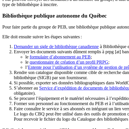
type de bibliothèque à inscrire.
Bibliothèque publique autonome du Québec
Pour faire partie du groupe de PEB, une bibliothèque publique auton
Elle doit ensuite suivre les étapes suivantes
:
Demander un sigle de bibliothèque canadienne
à Bibliothèque 
Envoyer les documents suivants dûment remplis à
prpg
[at]
ban
le
formulaire d’abonnement au PEB
;
le
questionnaire de création d’un profil PRPG
;
l’
Entente pour l’utilisation d’un système de gestion de prê
Rendre son catalogue disponible comme cible de recherche dans
bibliothèque (SIGB) par son fournisseur
.
Si possible, exporter ses données bibliographiques dans WorldC
S’abonner au
Service d’expédition de documents de bibliothèq
obligatoire).
Se procurer l’équipement et le matériel nécessaires à l’expéditio
Former son personnel au fonctionnement du PEB et à l’utilis
Faire connaître le service à ses abonnés en intégrant un lien vers
Le logo du CBQ peut être utilisé dans des outils de promotion o
Pour recevoir le fichier du logo du Catalogue des bibliothèque