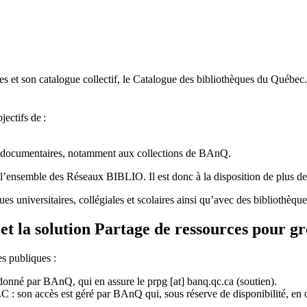
 et son catalogue collectif, le Catalogue des bibliothèques du Québec.
jectifs de
:
ces documentaires, notamment aux collections de BAnQ.
l
’
ensemble des R
é
seaux BIBLIO. Il est donc
à
la disposition de plus d
ues universitaires, collégiales et scolaires ainsi qu’avec des bibliothè
et la solution Partage de ressources pour g
es publiques :
rdonné par BAnQ, qui en assure le
prpg
[at]
banq.qc.ca
(soutien)
.
 son accès est géré par BAnQ qui, sous réserve de disponibilité, en off