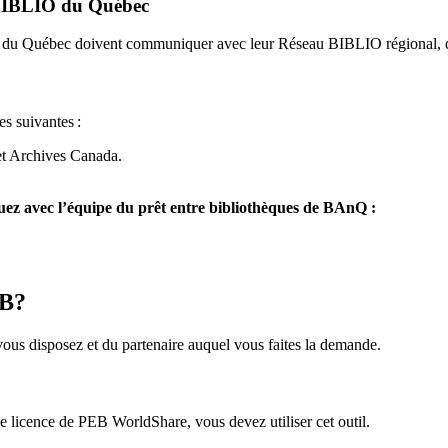
u BIBLIO du Québec
O du Québec doivent communiquer avec leur Réseau BIBLIO régional, q
es suivantes
:
et Archives Canada.
z avec l’équipe du prêt entre bibliothèques de BAnQ :
EB?
us disposez et du partenaire auquel vous faites la demande.
icence de PEB WorldShare, vous devez utiliser cet outil.