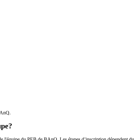
 BAnQ.
upe?
r le l'équipe du PEB de BAnQ. Les étapes d’inscription dépendent du