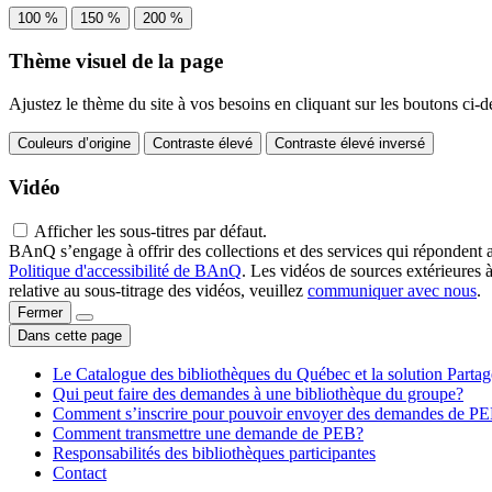
100 %
150 %
200 %
Thème visuel de la page
Ajustez le thème du site à vos besoins en cliquant sur les boutons ci-d
Couleurs d’origine
Contraste élevé
Contraste élevé inversé
Vidéo
Afficher les sous-titres par défaut.
BAnQ s’engage à offrir des collections et des services qui répondent 
Politique d'accessibilité de BAnQ
. Les vidéos de sources extérieures 
relative au sous-titrage des vidéos, veuillez
communiquer avec nous
.
Fermer
Dans cette page
Le Catalogue des bibliothèques du Québec et la solution Parta
Qui peut faire des demandes à une bibliothèque du groupe?
Comment s’inscrire pour pouvoir envoyer des demandes de P
Comment transmettre une demande de PEB?
Responsabilités des bibliothèques participantes
Contact