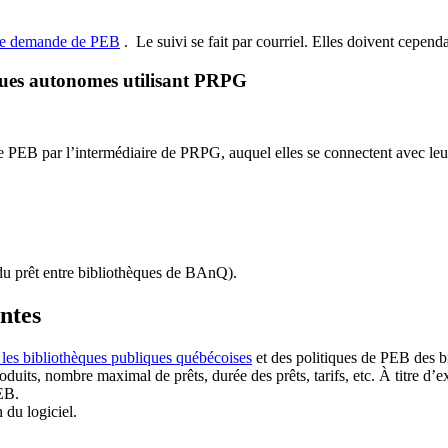
de demande de PEB
.
Le suivi se fait par courriel.
Elles doivent cependan
ques autonomes utilisant PRPG
EB par l’intermédiaire de PRPG, auquel elles se connectent avec leur i
u prêt entre bibliothèques de BAnQ)
.
antes
 les bibliothèques publiques québécoises
et des politiques de PEB des b
duits, nombre maximal de prêts, durée des prêts, tarifs, etc. À titre d’
EB.
n du logiciel.