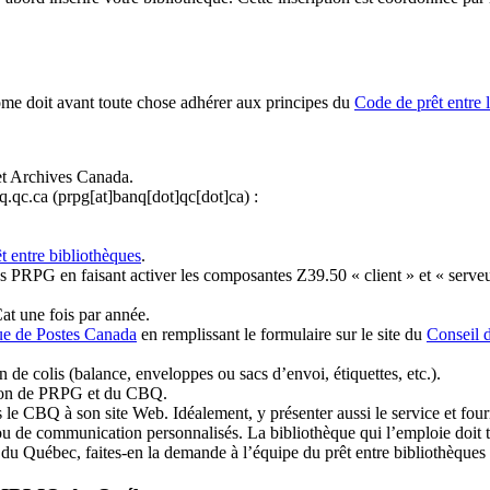
ome doit avant toute chose adhérer aux principes du
Code de prêt entre 
et Archives Canada.
q.qc.ca
(prpg[at]banq[dot]qc[dot]ca)
:
t entre bibliothèques
.
 PRPG en faisant activer les composantes Z39.50 « client » et « serveu
at une fois par année.
ue de Postes Canada
en remplissant le formulaire sur le site du
Conseil 
n de colis (balance, enveloppes ou sacs d’envoi, étiquettes, etc.).
ation de PRPG et du CBQ.
 le CBQ à son site Web. Idéalement, y présenter aussi le service et fourni
u de communication personnalisés. La bibliothèque qui l’emploie doit tou
s du Québec, faites-en la demande à l’équipe du prêt entre bibliothèqu