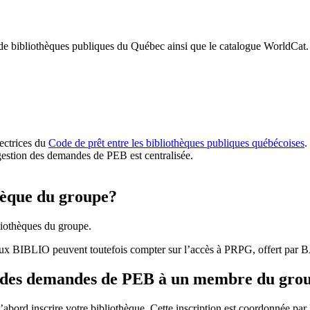
 de bibliothèques publiques du Québec ainsi que le catalogue WorldCat.
rectrices du
Code de prêt entre les bibliothèques publiques québécoises
.
gestion des demandes de PEB est centralisée.
hèque du groupe?
iothèques du groupe.
aux BIBLIO peuvent toutefois compter sur l’accès à PRPG, offert par
r des demandes de PEB à un membre du gro
bord inscrire votre bibliothèque. Cette inscription est coordonnée pa