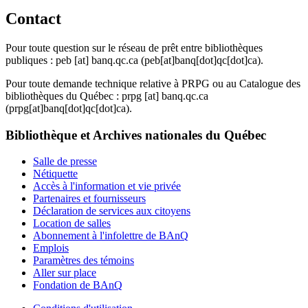
Contact
Pour toute question sur le réseau de prêt entre bibliothèques
publiques :
peb
[at]
banq.qc.ca
(peb[at]banq[dot]qc[dot]ca)
.
Pour toute demande technique relative à PRPG ou au Catalogue des
bibliothèques du Québec :
prpg
[at]
banq.qc.ca
(prpg[at]banq[dot]qc[dot]ca)
.
Bibliothèque et Archives nationales du Québec
Salle de presse
Nétiquette
Accès à l'information et vie privée
Partenaires et fournisseurs
Déclaration de services aux citoyens
Location de salles
Abonnement à l'infolettre de BAnQ
Emplois
Paramètres des témoins
Aller sur place
Fondation de BAnQ