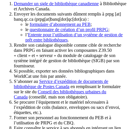
Demander un sigle de bibliothèque canadienne
à Bibliothèque
et Archives Canada.
Envoyer les documents suivants dûment remplis à
prpg
[at]
banq.qc.ca
(prpg[at]banq[dot]qc[dot]ca)
:
le
formulaire d’abonnement au PEB
;
le
questionnaire de création d’un profil PRPG
;
l’
Entente pour l’utilisation d’un système de gestion de
prêt entre bibliothèques
.
Rendre son catalogue disponible comme cible de recherche
dans PRPG en faisant activer les composantes Z39.50
« client » et « serveur » du module de catalogage de son
système intégré de gestion de bibliothèque (SIGB) par son
fournisseur
.
Si possible, exporter ses données bibliographiques dans
WorldCat une fois par année.
S’abonner au
Service d’expédition de documents de
bibliothèque de Postes Canada
en remplissant le formulaire
sur le site du
Conseil des bibliothèques urbaines du
Canada
(conseillé, mais non obligatoire).
Se procurer l’équipement et le matériel nécessaires à
l’expédition de colis (balance, enveloppes ou sacs d’envoi,
étiquettes, etc.).
Former son personnel au fonctionnement du PEB et à
l’utilisation de PRPG et du CBQ.
Faire connaître le service à ses abonnés en intégrant un lien