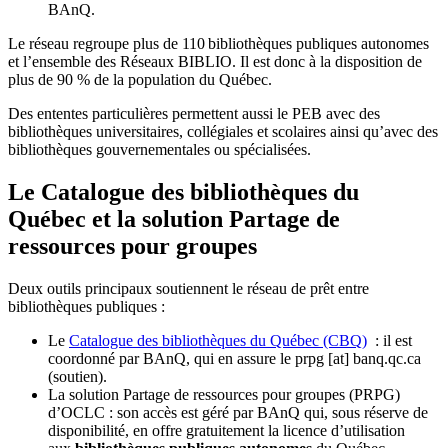
BAnQ.
Le réseau regroupe plus de 110
biblioth
è
ques publiques autonomes
et l
’
ensemble des R
é
seaux BIBLIO. Il est donc
à
la disposition de
plus de 90 % de la population du Qu
é
bec.
Des ententes particulières permettent aussi le PEB avec des
bibliothèques universitaires, collégiales et scolaires ainsi qu’avec des
bibliothèques gouvernementales ou spécialisées.
Le Catalogue des bibliothèques du
Québec et la solution Partage de
ressources pour groupes
Deux outils principaux soutiennent le réseau de prêt entre
bibliothèques publiques :
Le
Catalogue des bibliothèques du Québec (CBQ)
: il est
coordonné par BAnQ, qui en assure le
prpg
[at]
banq.qc.ca
(soutien)
.
La solution Partage de ressources pour groupes (PRPG)
d’OCLC : son accès est géré par BAnQ qui, sous réserve de
disponibilité, en offre gratuitement la licence d’utilisation