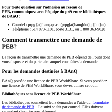
Pour toute question sur l’adhésion au réseau de
PEB,
communiquez avec l’équipe du prêt entre bibliothèques
de BAnQ :
Courriel
:
prpg
[at]
banq.qc.ca
(
prpg[at]banq[dot]qc[dot]ca
)
Téléphone : 514 873-1101, poste 3131, ou 1 800 363-9028
Comment transmettre une demande de
PEB?
La façon de transmettre une demande de PEB dépend de l’outil dont
vous disposez et du partenaire auquel vous faites la demande.
Pour les demandes destinées à BAnQ
BAnQ possède une licence de PEB WorldShare. Si vous possédez
une licence de PEB WorldShare, vous devez utiliser cet outil.
Bibliothèques sans licence de PEB WorldShare
Les bibliothèques soumettent leurs demandes à l’aide du
formulaire
de demande de PEB
.
Le suivi se fait par courriel.
Elles doivent
cependant s'inscrire préalablement.