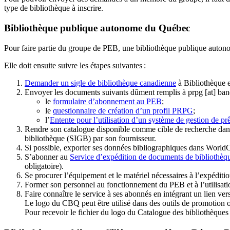
type de bibliothèque à inscrire.
Bibliothèque publique autonome du Québec
Pour faire partie du groupe de PEB, une bibliothèque publique auton
Elle doit ensuite suivre les étapes suivantes
:
Demander un sigle de bibliothèque canadienne
à Bibliothèque 
Envoyer les documents suivants dûment remplis à
prpg
[at]
ban
le
formulaire d’abonnement au PEB
;
le
questionnaire de création d’un profil PRPG
;
l’
Entente pour l’utilisation d’un système de gestion de prê
Rendre son catalogue disponible comme cible de recherche dans
bibliothèque (SIGB) par son fournisseur
.
Si possible, exporter ses données bibliographiques dans WorldC
S’abonner au
Service d’expédition de documents de bibliothèq
obligatoire).
Se procurer l’équipement et le matériel nécessaires à l’expéditio
Former son personnel au fonctionnement du PEB et à l’utilis
Faire connaître le service à ses abonnés en intégrant un lien vers
Le logo du CBQ peut être utilisé dans des outils de promotion o
Pour recevoir le fichier du logo du Catalogue des bibliothèque