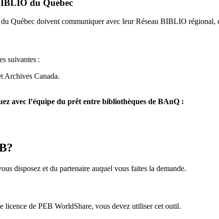
u BIBLIO du Québec
O du Québec doivent communiquer avec leur Réseau BIBLIO régional, q
es suivantes
:
et Archives Canada.
z avec l’équipe du prêt entre bibliothèques de BAnQ :
EB?
us disposez et du partenaire auquel vous faites la demande.
icence de PEB WorldShare, vous devez utiliser cet outil.