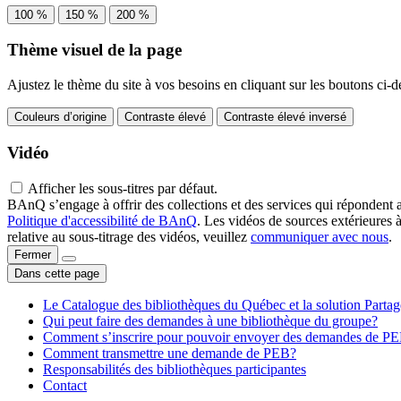
100 %
150 %
200 %
Thème visuel de la page
Ajustez le thème du site à vos besoins en cliquant sur les boutons ci-d
Couleurs d’origine
Contraste élevé
Contraste élevé inversé
Vidéo
Afficher les sous-titres par défaut.
BAnQ s’engage à offrir des collections et des services qui répondent 
Politique d'accessibilité de BAnQ
. Les vidéos de sources extérieures 
relative au sous-titrage des vidéos, veuillez
communiquer avec nous
.
Fermer
Dans cette page
Le Catalogue des bibliothèques du Québec et la solution Parta
Qui peut faire des demandes à une bibliothèque du groupe?
Comment s’inscrire pour pouvoir envoyer des demandes de P
Comment transmettre une demande de PEB?
Responsabilités des bibliothèques participantes
Contact