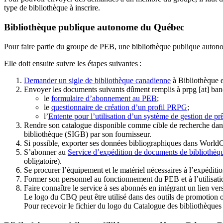
type de bibliothèque à inscrire.
Bibliothèque publique autonome du Québec
Pour faire partie du groupe de PEB, une bibliothèque publique auton
Elle doit ensuite suivre les étapes suivantes
:
Demander un sigle de bibliothèque canadienne
à Bibliothèque 
Envoyer les documents suivants dûment remplis à
prpg
[at]
ban
le
formulaire d’abonnement au PEB
;
le
questionnaire de création d’un profil PRPG
;
l’
Entente pour l’utilisation d’un système de gestion de prê
Rendre son catalogue disponible comme cible de recherche dans
bibliothèque (SIGB) par son fournisseur
.
Si possible, exporter ses données bibliographiques dans WorldC
S’abonner au
Service d’expédition de documents de bibliothèq
obligatoire).
Se procurer l’équipement et le matériel nécessaires à l’expéditio
Former son personnel au fonctionnement du PEB et à l’utilis
Faire connaître le service à ses abonnés en intégrant un lien vers
Le logo du CBQ peut être utilisé dans des outils de promotion o
Pour recevoir le fichier du logo du Catalogue des bibliothèque