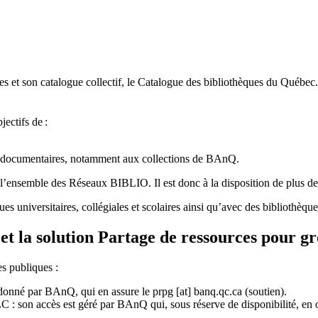
 et son catalogue collectif, le Catalogue des bibliothèques du Québec.
jectifs de
:
ces documentaires, notamment aux collections de BAnQ.
l
’
ensemble des R
é
seaux BIBLIO. Il est donc
à
la disposition de plus d
ues universitaires, collégiales et scolaires ainsi qu’avec des bibliothè
et la solution Partage de ressources pour g
es publiques :
rdonné par BAnQ, qui en assure le
prpg
[at]
banq.qc.ca
(soutien)
.
 son accès est géré par BAnQ qui, sous réserve de disponibilité, en off