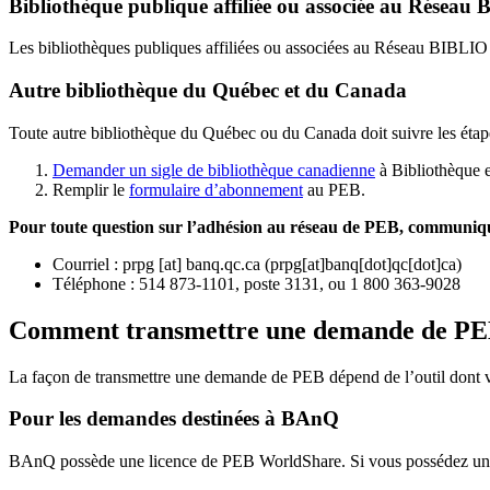
Bibliothèque publique affiliée ou associée au Résea
Les bibliothèques publiques affiliées ou associées au Réseau BIBLI
Autre bibliothèque du Québec et du Canada
Toute autre bibliothèque du Québec ou du Canada doit suivre les étap
Demander un sigle de bibliothèque canadienne
à Bibliothèque 
Remplir le
f
ormulaire d’abonnement
au PEB.
Pour toute question sur l’adhésion au réseau de PEB,
communique
Courriel
:
prpg
[at]
banq.qc.ca
(
prpg[at]banq[dot]qc[dot]ca
)
Téléphone : 514 873-1101, poste 3131, ou 1 800 363-9028
Comment transmettre une demande de P
La façon de transmettre une demande de PEB dépend de l’outil dont vo
Pour les demandes destinées à BAnQ
BAnQ possède une licence de PEB WorldShare. Si vous possédez une l