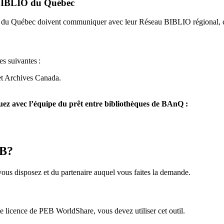
u BIBLIO du Québec
O du Québec doivent communiquer avec leur Réseau BIBLIO régional, q
es suivantes
:
et Archives Canada.
z avec l’équipe du prêt entre bibliothèques de BAnQ :
EB?
us disposez et du partenaire auquel vous faites la demande.
icence de PEB WorldShare, vous devez utiliser cet outil.