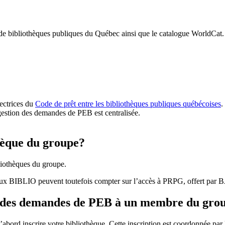
 de bibliothèques publiques du Québec ainsi que le catalogue WorldCat.
rectrices du
Code de prêt entre les bibliothèques publiques québécoises
.
gestion des demandes de PEB est centralisée.
hèque du groupe?
iothèques du groupe.
aux BIBLIO peuvent toutefois compter sur l’accès à PRPG, offert par
r des demandes de PEB à un membre du gro
bord inscrire votre bibliothèque. Cette inscription est coordonnée pa