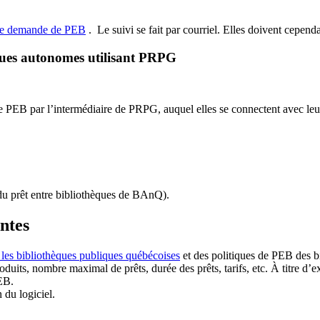
de demande de PEB
.
Le suivi se fait par courriel.
Elles doivent cependan
ques autonomes utilisant PRPG
EB par l’intermédiaire de PRPG, auquel elles se connectent avec leur i
u prêt entre bibliothèques de BAnQ)
.
antes
 les bibliothèques publiques québécoises
et des politiques de PEB des b
duits, nombre maximal de prêts, durée des prêts, tarifs, etc. À titre d’
EB.
n du logiciel.