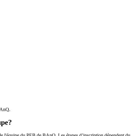
 BAnQ.
upe?
r le l'équipe du PEB de BAnQ. Les étapes d’inscription dépendent du