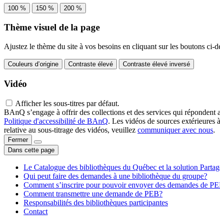
100 %
150 %
200 %
Thème visuel de la page
Ajustez le thème du site à vos besoins en cliquant sur les boutons ci-d
Couleurs d’origine
Contraste élevé
Contraste élevé inversé
Vidéo
Afficher les sous-titres par défaut.
BAnQ s’engage à offrir des collections et des services qui répondent 
Politique d'accessibilité de BAnQ
. Les vidéos de sources extérieures 
relative au sous-titrage des vidéos, veuillez
communiquer avec nous
.
Fermer
Dans cette page
Le Catalogue des bibliothèques du Québec et la solution Parta
Qui peut faire des demandes à une bibliothèque du groupe?
Comment s’inscrire pour pouvoir envoyer des demandes de P
Comment transmettre une demande de PEB?
Responsabilités des bibliothèques participantes
Contact