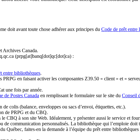
ome doit avant toute chose adhérer aux principes du
Code de prêt entre 
et Archives Canada.
q.qc.ca
(prpg[at]banq[dot]qc[dot]ca)
:
t entre bibliothèques
.
 PRPG en faisant activer les composantes Z39.50 « client » et « serveu
at une fois par année.
ue de Postes Canada
en remplissant le formulaire sur le site du
Conseil 
n de colis (balance, enveloppes ou sacs d’envoi, étiquettes, etc.).
ation de PRPG et du CBQ.
 le CBQ à son site Web. Idéalement, y présenter aussi le service et fourni
u de communication personnalisés. La bibliothèque qui l’emploie doit tou
s du Québec, faites-en la demande à l’équipe du prêt entre bibliothèqu