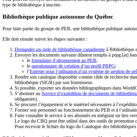
type de bibliothèque à inscrire.
Bibliothèque publique autonome du Québec
Pour faire partie du groupe de PEB, une bibliothèque publique auton
Elle doit ensuite suivre les étapes suivantes
:
Demander un sigle de bibliothèque canadienne
à Bibliothèque 
Envoyer les documents suivants dûment remplis à
prpg
[at]
ban
le
formulaire d’abonnement au PEB
;
le
questionnaire de création d’un profil PRPG
;
l’
Entente pour l’utilisation d’un système de gestion de prê
Rendre son catalogue disponible comme cible de recherche dans
bibliothèque (SIGB) par son fournisseur
.
Si possible, exporter ses données bibliographiques dans WorldC
S’abonner au
Service d’expédition de documents de bibliothèq
obligatoire).
Se procurer l’équipement et le matériel nécessaires à l’expéditio
Former son personnel au fonctionnement du PEB et à l’utilis
Faire connaître le service à ses abonnés en intégrant un lien vers
Le logo du CBQ peut être utilisé dans des outils de promotion o
Pour recevoir le fichier du logo du Catalogue des bibliothèque