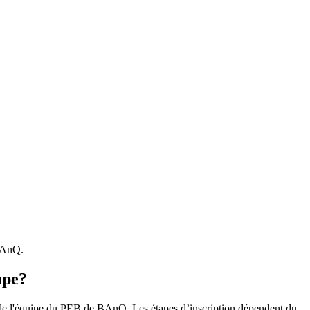
 BAnQ.
upe?
r le l'équipe du PEB de BAnQ. Les étapes d’inscription dépendent du