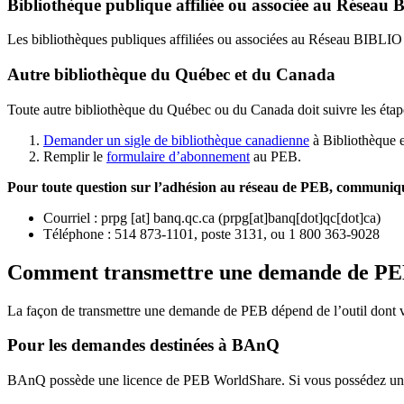
Bibliothèque publique affiliée ou associée au Résea
Les bibliothèques publiques affiliées ou associées au Réseau BIBLI
Autre bibliothèque du Québec et du Canada
Toute autre bibliothèque du Québec ou du Canada doit suivre les étap
Demander un sigle de bibliothèque canadienne
à Bibliothèque 
Remplir le
f
ormulaire d’abonnement
au PEB.
Pour toute question sur l’adhésion au réseau de PEB,
communique
Courriel
:
prpg
[at]
banq.qc.ca
(
prpg[at]banq[dot]qc[dot]ca
)
Téléphone : 514 873-1101, poste 3131, ou 1 800 363-9028
Comment transmettre une demande de P
La façon de transmettre une demande de PEB dépend de l’outil dont vo
Pour les demandes destinées à BAnQ
BAnQ possède une licence de PEB WorldShare. Si vous possédez une l