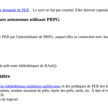
de demande de PEB
.
Le suivi se fait par courriel.
Elles doivent cependan
ques autonomes utilisant PRPG
EB par l’intermédiaire de PRPG, auquel elles se connectent avec leur i
u prêt entre bibliothèques de BAnQ)
.
antes
 les bibliothèques publiques québécoises
et des politiques de PEB des b
duits, nombre maximal de prêts, durée des prêts, tarifs, etc. À titre d’
EB.
n du logiciel.