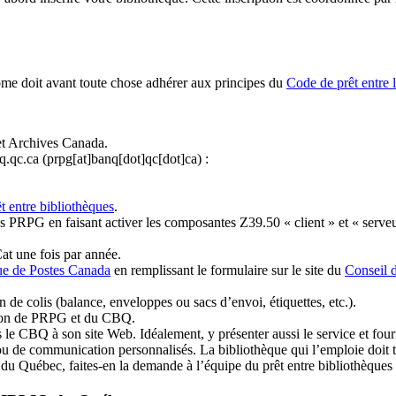
ome doit avant toute chose adhérer aux principes du
Code de prêt entre 
et Archives Canada.
q.qc.ca
(prpg[at]banq[dot]qc[dot]ca)
:
t entre bibliothèques
.
 PRPG en faisant activer les composantes Z39.50 « client » et « serveu
at une fois par année.
ue de Postes Canada
en remplissant le formulaire sur le site du
Conseil 
n de colis (balance, enveloppes ou sacs d’envoi, étiquettes, etc.).
ation de PRPG et du CBQ.
 le CBQ à son site Web. Idéalement, y présenter aussi le service et fourni
u de communication personnalisés. La bibliothèque qui l’emploie doit tou
s du Québec, faites-en la demande à l’équipe du prêt entre bibliothèqu