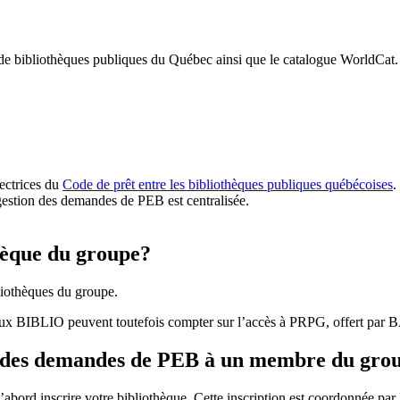
 de bibliothèques publiques du Québec ainsi que le catalogue WorldCat.
rectrices du
Code de prêt entre les bibliothèques publiques québécoises
.
gestion des demandes de PEB est centralisée.
hèque du groupe?
iothèques du groupe.
aux BIBLIO peuvent toutefois compter sur l’accès à PRPG, offert par
r des demandes de PEB à un membre du gro
bord inscrire votre bibliothèque. Cette inscription est coordonnée pa