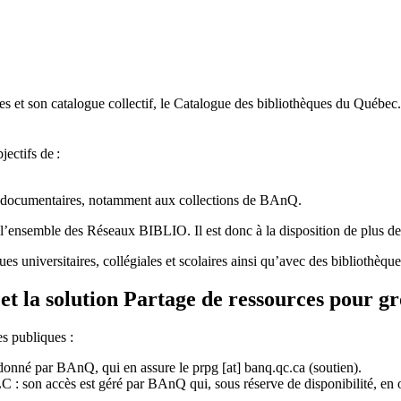
 et son catalogue collectif, le Catalogue des bibliothèques du Québec.
jectifs de
:
ces documentaires, notamment aux collections de BAnQ.
l
’
ensemble des R
é
seaux BIBLIO. Il est donc
à
la disposition de plus d
ues universitaires, collégiales et scolaires ainsi qu’avec des bibliothè
et la solution Partage de ressources pour g
es publiques :
rdonné par BAnQ, qui en assure le
prpg
[at]
banq.qc.ca
(soutien)
.
 son accès est géré par BAnQ qui, sous réserve de disponibilité, en off