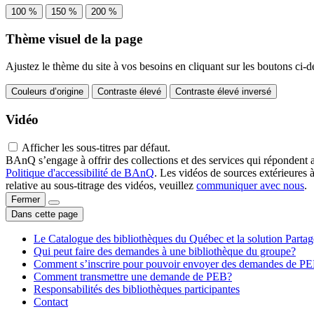
100 %
150 %
200 %
Thème visuel de la page
Ajustez le thème du site à vos besoins en cliquant sur les boutons ci-d
Couleurs d’origine
Contraste élevé
Contraste élevé inversé
Vidéo
Afficher les sous-titres par défaut.
BAnQ s’engage à offrir des collections et des services qui répondent 
Politique d'accessibilité de BAnQ
. Les vidéos de sources extérieures 
relative au sous-titrage des vidéos, veuillez
communiquer avec nous
.
Fermer
Dans cette page
Le Catalogue des bibliothèques du Québec et la solution Parta
Qui peut faire des demandes à une bibliothèque du groupe?
Comment s’inscrire pour pouvoir envoyer des demandes de P
Comment transmettre une demande de PEB?
Responsabilités des bibliothèques participantes
Contact