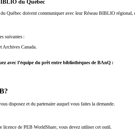
u BIBLIO du Québec
O du Québec doivent communiquer avec leur Réseau BIBLIO régional, q
es suivantes
:
et Archives Canada.
z avec l’équipe du prêt entre bibliothèques de BAnQ :
EB?
us disposez et du partenaire auquel vous faites la demande.
icence de PEB WorldShare, vous devez utiliser cet outil.