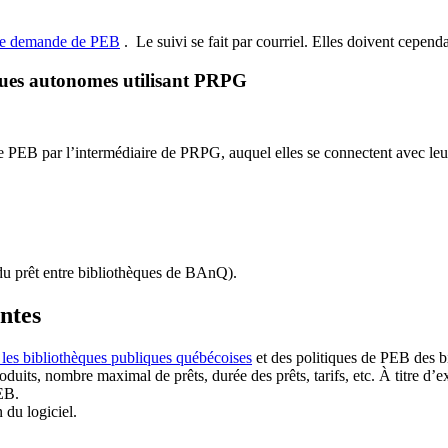
de demande de PEB
.
Le suivi se fait par courriel.
Elles doivent cependan
ques autonomes utilisant PRPG
EB par l’intermédiaire de PRPG, auquel elles se connectent avec leur i
u prêt entre bibliothèques de BAnQ)
.
antes
 les bibliothèques publiques québécoises
et des politiques de PEB des b
duits, nombre maximal de prêts, durée des prêts, tarifs, etc. À titre d’
EB.
n du logiciel.