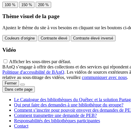
100 %
150 %
200 %
Thème visuel de la page
Ajustez le thème du site à vos besoins en cliquant sur les boutons ci-d
Couleurs d’origine
Contraste élevé
Contraste élevé inversé
Vidéo
Afficher les sous-titres par défaut.
BAnQ s’engage à offrir des collections et des services qui répondent 
Politique d'accessibilité de BAnQ
. Les vidéos de sources extérieures 
relative au sous-titrage des vidéos, veuillez
communiquer avec nous
.
Fermer
Dans cette page
Le Catalogue des bibliothèques du Québec et la solution Parta
Qui peut faire des demandes à une bibliothèque du groupe?
Comment s’inscrire pour pouvoir envoyer des demandes de P
Comment transmettre une demande de PEB?
Responsabilités des bibliothèques participantes
Contact