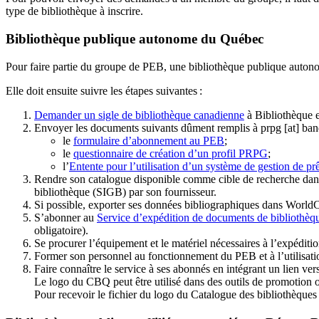
type de bibliothèque à inscrire.
Bibliothèque publique autonome du Québec
Pour faire partie du groupe de PEB, une bibliothèque publique auton
Elle doit ensuite suivre les étapes suivantes
:
Demander un sigle de bibliothèque canadienne
à Bibliothèque 
Envoyer les documents suivants dûment remplis à
prpg
[at]
ban
le
formulaire d’abonnement au PEB
;
le
questionnaire de création d’un profil PRPG
;
l’
Entente pour l’utilisation d’un système de gestion de prê
Rendre son catalogue disponible comme cible de recherche dans
bibliothèque (SIGB) par son fournisseur
.
Si possible, exporter ses données bibliographiques dans WorldC
S’abonner au
Service d’expédition de documents de bibliothèq
obligatoire).
Se procurer l’équipement et le matériel nécessaires à l’expéditio
Former son personnel au fonctionnement du PEB et à l’utilis
Faire connaître le service à ses abonnés en intégrant un lien vers
Le logo du CBQ peut être utilisé dans des outils de promotion o
Pour recevoir le fichier du logo du Catalogue des bibliothèque