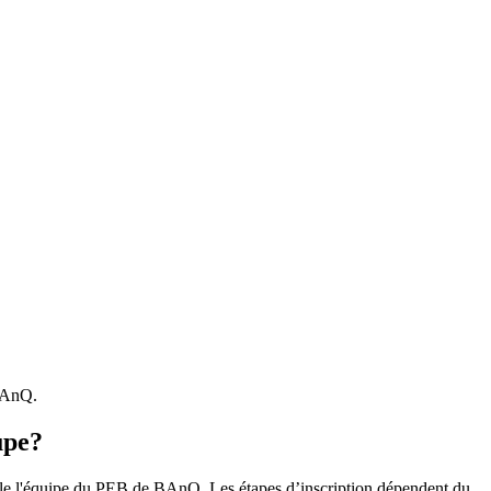
 BAnQ.
upe?
r le l'équipe du PEB de BAnQ. Les étapes d’inscription dépendent du