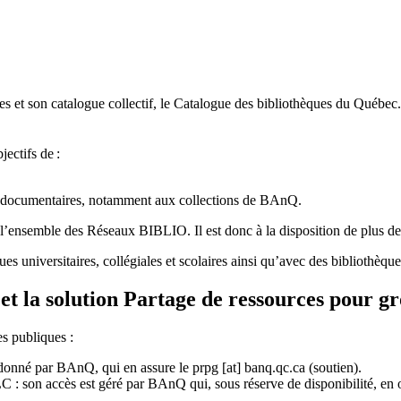
 et son catalogue collectif, le Catalogue des bibliothèques du Québec.
jectifs de
:
ces documentaires, notamment aux collections de BAnQ.
l
’
ensemble des R
é
seaux BIBLIO. Il est donc
à
la disposition de plus d
ues universitaires, collégiales et scolaires ainsi qu’avec des bibliothè
et la solution Partage de ressources pour g
es publiques :
rdonné par BAnQ, qui en assure le
prpg
[at]
banq.qc.ca
(soutien)
.
 son accès est géré par BAnQ qui, sous réserve de disponibilité, en off