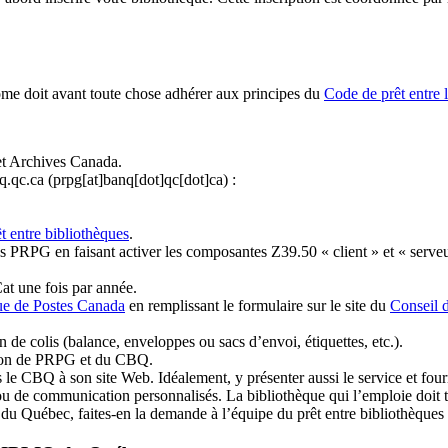
ome doit avant toute chose adhérer aux principes du
Code de prêt entre 
et Archives Canada.
q.qc.ca
(prpg[at]banq[dot]qc[dot]ca)
:
t entre bibliothèques
.
 PRPG en faisant activer les composantes Z39.50 « client » et « serveu
at une fois par année.
ue de Postes Canada
en remplissant le formulaire sur le site du
Conseil 
n de colis (balance, enveloppes ou sacs d’envoi, étiquettes, etc.).
ation de PRPG et du CBQ.
 le CBQ à son site Web. Idéalement, y présenter aussi le service et fourni
u de communication personnalisés. La bibliothèque qui l’emploie doit tou
s du Québec, faites-en la demande à l’équipe du prêt entre bibliothèqu