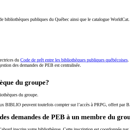
 de bibliothèques publiques du Québec ainsi que le catalogue WorldCat.
rectrices du
Code de prêt entre les bibliothèques publiques québécoises
.
gestion des demandes de PEB est centralisée.
hèque du groupe?
iothèques du groupe.
aux BIBLIO peuvent toutefois compter sur l’accès à PRPG, offert par
r des demandes de PEB à un membre du gro
bord inscrire votre bibliothèque. Cette inscription est coordonnée pa