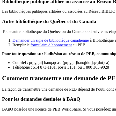
Bibliothèque publique affiliée ou associée au Résea
Les bibliothèques publiques affiliées ou associées au Réseau BIBLI
Autre bibliothèque du Québec et du Canada
Toute autre bibliothèque du Québec ou du Canada doit suivre les étap
Demander un sigle de bibliothèque canadienne
à Bibliothèque 
Remplir le
f
ormulaire d’abonnement
au PEB.
Pour toute question sur l’adhésion au réseau de PEB,
communique
Courriel
:
prpg
[at]
banq.qc.ca
(
prpg[at]banq[dot]qc[dot]ca
)
Téléphone : 514 873-1101, poste 3131, ou 1 800 363-9028
Comment transmettre une demande de P
La façon de transmettre une demande de PEB dépend de l’outil dont vo
Pour les demandes destinées à BAnQ
BAnQ possède une licence de PEB WorldShare. Si vous possédez une l