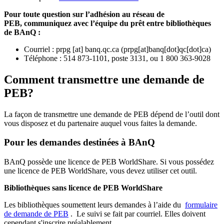
Pour toute question sur l’adhésion au réseau de
PEB,
communiquez avec l’équipe du prêt entre bibliothèques
de BAnQ :
Courriel
:
prpg
[at]
banq.qc.ca
(
prpg[at]banq[dot]qc[dot]ca
)
Téléphone : 514 873-1101, poste 3131, ou 1 800 363-9028
Comment transmettre une demande de
PEB?
La façon de transmettre une demande de PEB dépend de l’outil dont
vous disposez et du partenaire auquel vous faites la demande.
Pour les demandes destinées à BAnQ
BAnQ possède une licence de PEB WorldShare. Si vous possédez
une licence de PEB WorldShare, vous devez utiliser cet outil.
Bibliothèques sans licence de PEB WorldShare
Les bibliothèques soumettent leurs demandes à l’aide du
formulaire
de demande de PEB
.
Le suivi se fait par courriel.
Elles doivent
cependant s'inscrire préalablement.