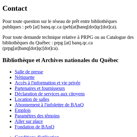
Contact
Pour toute question sur le réseau de prêt entre bibliothèques
publiques :
peb
[at]
banq.qc.ca
(peb[at]banq[dot]qc[dot]ca)
.
Pour toute demande technique relative à PRPG ou au Catalogue des
bibliothèques du Québec :
prpg
[at]
banq.qc.ca
(prpg[at]banq[dot]qc[dot]ca)
.
Bibliothèque et Archives nationales du Québec
Salle de presse
Nétiquette
Accès à l'information et vie privée
Partenaires et fournisseurs
Déclaration de services aux citoyens
Location de salles
Abonnement à l'infolettre de BAnQ
Emplois
Paramètres des témoins
Aller sur place
Fondation de BAnQ