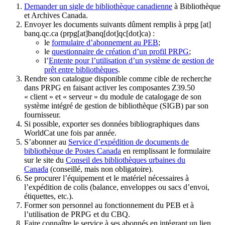
Demander un sigle de bibliothèque canadienne
à Bibliothèque
et Archives Canada.
Envoyer les documents suivants dûment remplis à
prpg
[at]
banq.qc.ca
(prpg[at]banq[dot]qc[dot]ca)
:
le
formulaire d’abonnement au PEB
;
le
questionnaire de création d’un profil PRPG
;
l’
Entente pour l’utilisation d’un système de gestion de
prêt entre bibliothèques
.
Rendre son catalogue disponible comme cible de recherche
dans PRPG en faisant activer les composantes Z39.50
« client » et « serveur » du module de catalogage de son
système intégré de gestion de bibliothèque (SIGB) par son
fournisseur
.
Si possible, exporter ses données bibliographiques dans
WorldCat une fois par année.
S’abonner au
Service d’expédition de documents de
bibliothèque de Postes Canada
en remplissant le formulaire
sur le site du
Conseil des bibliothèques urbaines du
Canada
(conseillé, mais non obligatoire).
Se procurer l’équipement et le matériel nécessaires à
l’expédition de colis (balance, enveloppes ou sacs d’envoi,
étiquettes, etc.).
Former son personnel au fonctionnement du PEB et à
l’utilisation de PRPG et du CBQ.
Faire connaître le service à ses abonnés en intégrant un lien