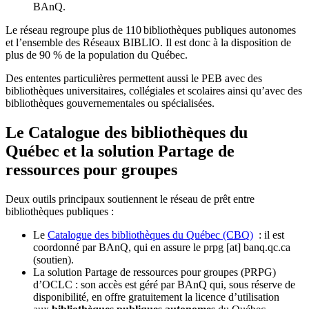
BAnQ.
Le réseau regroupe plus de 110
biblioth
è
ques publiques autonomes
et l
’
ensemble des R
é
seaux BIBLIO. Il est donc
à
la disposition de
plus de 90 % de la population du Qu
é
bec.
Des ententes particulières permettent aussi le PEB avec des
bibliothèques universitaires, collégiales et scolaires ainsi qu’avec des
bibliothèques gouvernementales ou spécialisées.
Le Catalogue des bibliothèques du
Québec et la solution Partage de
ressources pour groupes
Deux outils principaux soutiennent le réseau de prêt entre
bibliothèques publiques :
Le
Catalogue des bibliothèques du Québec (CBQ)
: il est
coordonné par BAnQ, qui en assure le
prpg
[at]
banq.qc.ca
(soutien)
.
La solution Partage de ressources pour groupes (PRPG)
d’OCLC : son accès est géré par BAnQ qui, sous réserve de
disponibilité, en offre gratuitement la licence d’utilisation