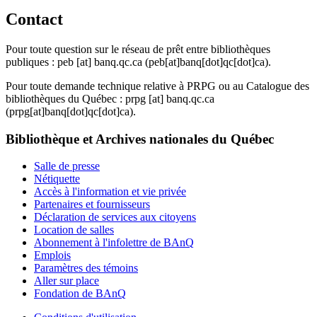
Contact
Pour toute question sur le réseau de prêt entre bibliothèques
publiques :
peb
[at]
banq.qc.ca
(peb[at]banq[dot]qc[dot]ca)
.
Pour toute demande technique relative à PRPG ou au Catalogue des
bibliothèques du Québec :
prpg
[at]
banq.qc.ca
(prpg[at]banq[dot]qc[dot]ca)
.
Bibliothèque et Archives nationales du Québec
Salle de presse
Nétiquette
Accès à l'information et vie privée
Partenaires et fournisseurs
Déclaration de services aux citoyens
Location de salles
Abonnement à l'infolettre de BAnQ
Emplois
Paramètres des témoins
Aller sur place
Fondation de BAnQ