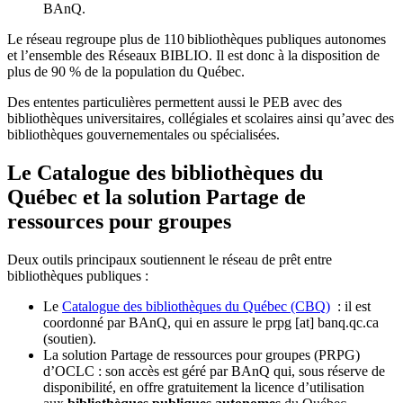
BAnQ.
Le réseau regroupe plus de 110
biblioth
è
ques publiques autonomes
et l
’
ensemble des R
é
seaux BIBLIO. Il est donc
à
la disposition de
plus de 90 % de la population du Qu
é
bec.
Des ententes particulières permettent aussi le PEB avec des
bibliothèques universitaires, collégiales et scolaires ainsi qu’avec des
bibliothèques gouvernementales ou spécialisées.
Le Catalogue des bibliothèques du
Québec et la solution Partage de
ressources pour groupes
Deux outils principaux soutiennent le réseau de prêt entre
bibliothèques publiques :
Le
Catalogue des bibliothèques du Québec (CBQ)
: il est
coordonné par BAnQ, qui en assure le
prpg
[at]
banq.qc.ca
(soutien)
.
La solution Partage de ressources pour groupes (PRPG)
d’OCLC : son accès est géré par BAnQ qui, sous réserve de
disponibilité, en offre gratuitement la licence d’utilisation