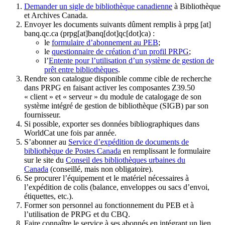
Demander un sigle de bibliothèque canadienne
à Bibliothèque
et Archives Canada.
Envoyer les documents suivants dûment remplis à
prpg
[at]
banq.qc.ca
(prpg[at]banq[dot]qc[dot]ca)
:
le
formulaire d’abonnement au PEB
;
le
questionnaire de création d’un profil PRPG
;
l’
Entente pour l’utilisation d’un système de gestion de
prêt entre bibliothèques
.
Rendre son catalogue disponible comme cible de recherche
dans PRPG en faisant activer les composantes Z39.50
« client » et « serveur » du module de catalogage de son
système intégré de gestion de bibliothèque (SIGB) par son
fournisseur
.
Si possible, exporter ses données bibliographiques dans
WorldCat une fois par année.
S’abonner au
Service d’expédition de documents de
bibliothèque de Postes Canada
en remplissant le formulaire
sur le site du
Conseil des bibliothèques urbaines du
Canada
(conseillé, mais non obligatoire).
Se procurer l’équipement et le matériel nécessaires à
l’expédition de colis (balance, enveloppes ou sacs d’envoi,
étiquettes, etc.).
Former son personnel au fonctionnement du PEB et à
l’utilisation de PRPG et du CBQ.
Faire connaître le service à ses abonnés en intégrant un lien