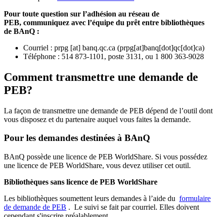
Pour toute question sur l’adhésion au réseau de
PEB,
communiquez avec l’équipe du prêt entre bibliothèques
de BAnQ :
Courriel
:
prpg
[at]
banq.qc.ca
(
prpg[at]banq[dot]qc[dot]ca
)
Téléphone : 514 873-1101, poste 3131, ou 1 800 363-9028
Comment transmettre une demande de
PEB?
La façon de transmettre une demande de PEB dépend de l’outil dont
vous disposez et du partenaire auquel vous faites la demande.
Pour les demandes destinées à BAnQ
BAnQ possède une licence de PEB WorldShare. Si vous possédez
une licence de PEB WorldShare, vous devez utiliser cet outil.
Bibliothèques sans licence de PEB WorldShare
Les bibliothèques soumettent leurs demandes à l’aide du
formulaire
de demande de PEB
.
Le suivi se fait par courriel.
Elles doivent
cependant s'inscrire préalablement.