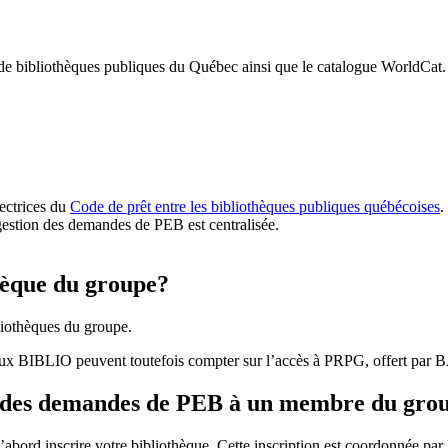
 de bibliothèques publiques du Québec ainsi que le catalogue WorldCat.
rectrices du
Code de prêt entre les bibliothèques publiques québécoises
.
gestion des demandes de PEB est centralisée.
hèque du groupe?
iothèques du groupe.
aux BIBLIO peuvent toutefois compter sur l’accès à PRPG, offert par
r des demandes de PEB à un membre du gro
bord inscrire votre bibliothèque. Cette inscription est coordonnée pa