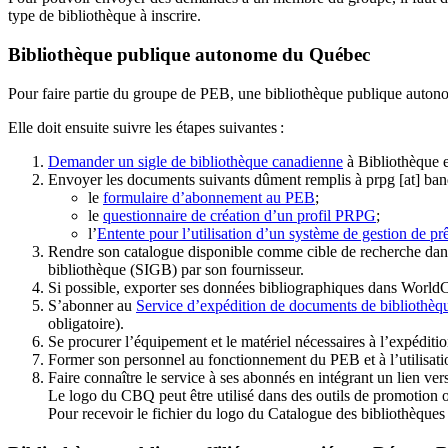
type de bibliothèque à inscrire.
Bibliothèque publique autonome du Québec
Pour faire partie du groupe de PEB, une bibliothèque publique auton
Elle doit ensuite suivre les étapes suivantes
:
Demander un sigle de bibliothèque canadienne
à Bibliothèque 
Envoyer les documents suivants dûment remplis à
prpg
[at]
ban
le
formulaire d’abonnement au PEB
;
le
questionnaire de création d’un profil PRPG
;
l’
Entente pour l’utilisation d’un système de gestion de prê
Rendre son catalogue disponible comme cible de recherche dans
bibliothèque (SIGB) par son fournisseur
.
Si possible, exporter ses données bibliographiques dans WorldC
S’abonner au
Service d’expédition de documents de bibliothèq
obligatoire).
Se procurer l’équipement et le matériel nécessaires à l’expéditio
Former son personnel au fonctionnement du PEB et à l’utilis
Faire connaître le service à ses abonnés en intégrant un lien vers
Le logo du CBQ peut être utilisé dans des outils de promotion o
Pour recevoir le fichier du logo du Catalogue des bibliothèque