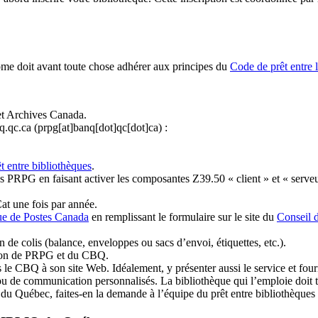
ome doit avant toute chose adhérer aux principes du
Code de prêt entre 
et Archives Canada.
q.qc.ca
(prpg[at]banq[dot]qc[dot]ca)
:
t entre bibliothèques
.
 PRPG en faisant activer les composantes Z39.50 « client » et « serveu
at une fois par année.
ue de Postes Canada
en remplissant le formulaire sur le site du
Conseil 
n de colis (balance, enveloppes ou sacs d’envoi, étiquettes, etc.).
ation de PRPG et du CBQ.
 le CBQ à son site Web. Idéalement, y présenter aussi le service et fourni
u de communication personnalisés. La bibliothèque qui l’emploie doit tou
s du Québec, faites-en la demande à l’équipe du prêt entre bibliothèqu