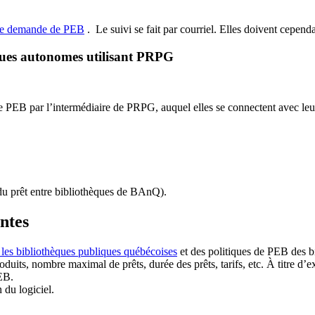
de demande de PEB
.
Le suivi se fait par courriel.
Elles doivent cependan
ques autonomes utilisant PRPG
EB par l’intermédiaire de PRPG, auquel elles se connectent avec leur i
u prêt entre bibliothèques de BAnQ)
.
antes
 les bibliothèques publiques québécoises
et des politiques de PEB des b
duits, nombre maximal de prêts, durée des prêts, tarifs, etc. À titre d’
EB.
n du logiciel.