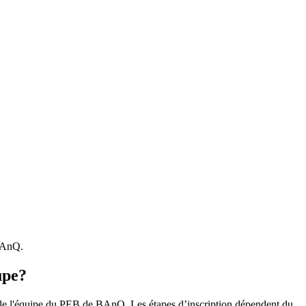
 BAnQ.
upe?
r le l'équipe du PEB de BAnQ. Les étapes d’inscription dépendent du