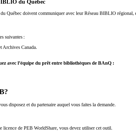
u BIBLIO du Québec
O du Québec doivent communiquer avec leur Réseau BIBLIO régional, q
es suivantes
:
et Archives Canada.
z avec l’équipe du prêt entre bibliothèques de BAnQ :
EB?
us disposez et du partenaire auquel vous faites la demande.
icence de PEB WorldShare, vous devez utiliser cet outil.