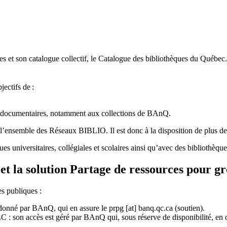
 et son catalogue collectif, le Catalogue des bibliothèques du Québec.
jectifs de
:
ces documentaires, notamment aux collections de BAnQ.
l
’
ensemble des R
é
seaux BIBLIO. Il est donc
à
la disposition de plus d
ues universitaires, collégiales et scolaires ainsi qu’avec des bibliothè
et la solution Partage de ressources pour g
es publiques :
rdonné par BAnQ, qui en assure le
prpg
[at]
banq.qc.ca
(soutien)
.
 son accès est géré par BAnQ qui, sous réserve de disponibilité, en off