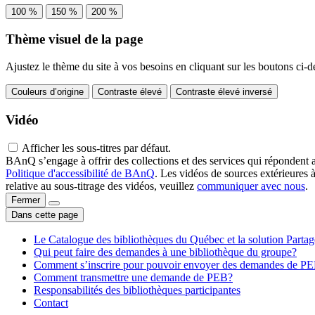
100 %
150 %
200 %
Thème visuel de la page
Ajustez le thème du site à vos besoins en cliquant sur les boutons ci-d
Couleurs d’origine
Contraste élevé
Contraste élevé inversé
Vidéo
Afficher les sous-titres par défaut.
BAnQ s’engage à offrir des collections et des services qui répondent 
Politique d'accessibilité de BAnQ
. Les vidéos de sources extérieures 
relative au sous-titrage des vidéos, veuillez
communiquer avec nous
.
Fermer
Dans cette page
Le Catalogue des bibliothèques du Québec et la solution Parta
Qui peut faire des demandes à une bibliothèque du groupe?
Comment s’inscrire pour pouvoir envoyer des demandes de P
Comment transmettre une demande de PEB?
Responsabilités des bibliothèques participantes
Contact