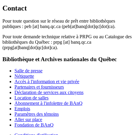
Contact
Pour toute question sur le réseau de prêt entre bibliothèques
publiques :
peb
[at]
banq.qc.ca
(peb[at]banq[dot]qc[dot]ca)
.
Pour toute demande technique relative à PRPG ou au Catalogue des
bibliothèques du Québec :
prpg
[at]
banq.qc.ca
(prpg[at]banq[dot]qc[dot]ca)
.
Bibliothèque et Archives nationales du Québec
Salle de presse
Nétiquette
Accès à l'information et vie privée
Partenaires et fournisseurs
Déclaration de services aux citoyens
Location de salles
Abonnement à l'infolettre de BAnQ
Emplois
Paramètres des témoins
Aller sur place
Fondation de BAnQ