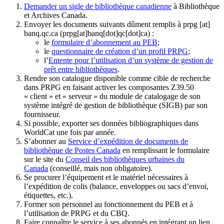
Demander un sigle de bibliothèque canadienne
à Bibliothèque
et Archives Canada.
Envoyer les documents suivants dûment remplis à
prpg
[at]
banq.qc.ca
(prpg[at]banq[dot]qc[dot]ca)
:
le
formulaire d’abonnement au PEB
;
le
questionnaire de création d’un profil PRPG
;
l’
Entente pour l’utilisation d’un système de gestion de
prêt entre bibliothèques
.
Rendre son catalogue disponible comme cible de recherche
dans PRPG en faisant activer les composantes Z39.50
« client » et « serveur » du module de catalogage de son
système intégré de gestion de bibliothèque (SIGB) par son
fournisseur
.
Si possible, exporter ses données bibliographiques dans
WorldCat une fois par année.
S’abonner au
Service d’expédition de documents de
bibliothèque de Postes Canada
en remplissant le formulaire
sur le site du
Conseil des bibliothèques urbaines du
Canada
(conseillé, mais non obligatoire).
Se procurer l’équipement et le matériel nécessaires à
l’expédition de colis (balance, enveloppes ou sacs d’envoi,
étiquettes, etc.).
Former son personnel au fonctionnement du PEB et à
l’utilisation de PRPG et du CBQ.
Faire connaître le service à ses abonnés en intégrant un lien