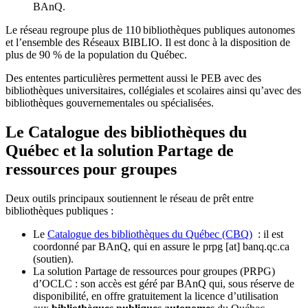
BAnQ.
Le réseau regroupe plus de 110
biblioth
è
ques publiques autonomes
et l
’
ensemble des R
é
seaux BIBLIO. Il est donc
à
la disposition de
plus de 90 % de la population du Qu
é
bec.
Des ententes particulières permettent aussi le PEB avec des
bibliothèques universitaires, collégiales et scolaires ainsi qu’avec des
bibliothèques gouvernementales ou spécialisées.
Le Catalogue des bibliothèques du
Québec et la solution Partage de
ressources pour groupes
Deux outils principaux soutiennent le réseau de prêt entre
bibliothèques publiques :
Le
Catalogue des bibliothèques du Québec (CBQ)
: il est
coordonné par BAnQ, qui en assure le
prpg
[at]
banq.qc.ca
(soutien)
.
La solution Partage de ressources pour groupes (PRPG)
d’OCLC : son accès est géré par BAnQ qui, sous réserve de
disponibilité, en offre gratuitement la licence d’utilisation