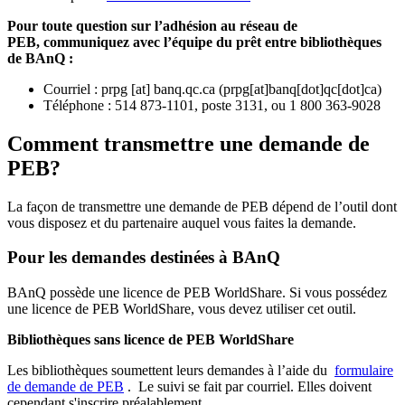
Pour toute question sur l’adhésion au réseau de
PEB,
communiquez avec l’équipe du prêt entre bibliothèques
de BAnQ :
Courriel
:
prpg
[at]
banq.qc.ca
(
prpg[at]banq[dot]qc[dot]ca
)
Téléphone : 514 873-1101, poste 3131, ou 1 800 363-9028
Comment transmettre une demande de
PEB?
La façon de transmettre une demande de PEB dépend de l’outil dont
vous disposez et du partenaire auquel vous faites la demande.
Pour les demandes destinées à BAnQ
BAnQ possède une licence de PEB WorldShare. Si vous possédez
une licence de PEB WorldShare, vous devez utiliser cet outil.
Bibliothèques sans licence de PEB WorldShare
Les bibliothèques soumettent leurs demandes à l’aide du
formulaire
de demande de PEB
.
Le suivi se fait par courriel.
Elles doivent
cependant s'inscrire préalablement.