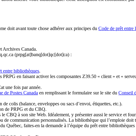
ome doit avant toute chose adhérer aux principes du
Code de prêt entre 
et Archives Canada.
q.qc.ca
(prpg[at]banq[dot]qc[dot]ca)
:
t entre bibliothèques
.
 PRPG en faisant activer les composantes Z39.50 « client » et « serveu
at une fois par année.
ue de Postes Canada
en remplissant le formulaire sur le site du
Conseil 
n de colis (balance, enveloppes ou sacs d’envoi, étiquettes, etc.).
ation de PRPG et du CBQ.
 le CBQ à son site Web. Idéalement, y présenter aussi le service et fourni
u de communication personnalisés. La bibliothèque qui l’emploie doit tou
s du Québec, faites-en la demande à l’équipe du prêt entre bibliothèqu