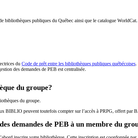
 de bibliothèques publiques du Québec ainsi que le catalogue WorldCat.
rectrices du
Code de prêt entre les bibliothèques publiques québécoises
.
gestion des demandes de PEB est centralisée.
hèque du groupe?
iothèques du groupe.
aux BIBLIO peuvent toutefois compter sur l’accès à PRPG, offert par
r des demandes de PEB à un membre du gro
bord inscrire votre bibliothèque. Cette inscription est coordonnée pa