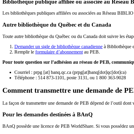
Bibliothèque publique affiliée ou associée au Résea
Les bibliothèques publiques affiliées ou associées au Réseau BIBLI
Autre bibliothèque du Québec et du Canada
Toute autre bibliothèque du Québec ou du Canada doit suivre les étap
Demander un sigle de bibliothèque canadienne
à Bibliothèque 
Remplir le
f
ormulaire d’abonnement
au PEB.
Pour toute question sur l’adhésion au réseau de PEB,
communique
Courriel
:
prpg
[at]
banq.qc.ca
(
prpg[at]banq[dot]qc[dot]ca
)
Téléphone : 514 873-1101, poste 3131, ou 1 800 363-9028
Comment transmettre une demande de P
La façon de transmettre une demande de PEB dépend de l’outil dont vo
Pour les demandes destinées à BAnQ
BAnQ possède une licence de PEB WorldShare. Si vous possédez une l