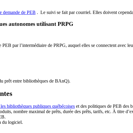
de demande de PEB
.
Le suivi se fait par courriel.
Elles doivent cependan
ques autonomes utilisant PRPG
EB par l’intermédiaire de PRPG, auquel elles se connectent avec leur i
u prêt entre bibliothèques de BAnQ)
.
antes
 les bibliothèques publiques québécoises
et des politiques de PEB des b
duits, nombre maximal de prêts, durée des prêts, tarifs, etc. À titre d’
EB.
n du logiciel.