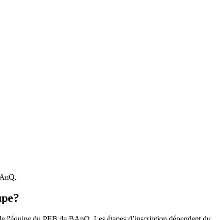
 BAnQ.
upe?
r le l'équipe du PEB de BAnQ. Les étapes d’inscription dépendent du