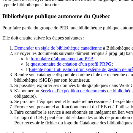
type de bibliothèque à inscrire.
Bibliothèque publique autonome du Québec
Pour faire partie du groupe de PEB, une bibliothèque publique auton
Elle doit ensuite suivre les étapes suivantes
:
Demander un sigle de bibliothèque canadienne
à Bibliothèque 
Envoyer les documents suivants dûment remplis à
prpg
[at]
ban
le
formulaire d’abonnement au PEB
;
le
questionnaire de création d’un profil PRPG
;
l’
Entente pour l’utilisation d’un système de gestion de prê
Rendre son catalogue disponible comme cible de recherche dans
bibliothèque (SIGB) par son fournisseur
.
Si possible, exporter ses données bibliographiques dans WorldC
S’abonner au
Service d’expédition de documents de bibliothèq
obligatoire).
Se procurer l’équipement et le matériel nécessaires à l’expéditio
Former son personnel au fonctionnement du PEB et à l’utilis
Faire connaître le service à ses abonnés en intégrant un lien vers
Le logo du CBQ peut être utilisé dans des outils de promotion o
Pour recevoir le fichier du logo du Catalogue des bibliothèque