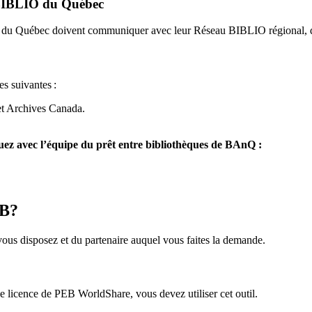
u BIBLIO du Québec
O du Québec doivent communiquer avec leur Réseau BIBLIO régional, q
es suivantes
:
et Archives Canada.
z avec l’équipe du prêt entre bibliothèques de BAnQ :
EB?
us disposez et du partenaire auquel vous faites la demande.
icence de PEB WorldShare, vous devez utiliser cet outil.