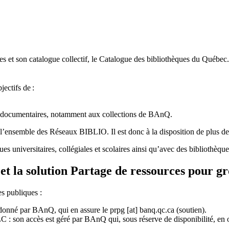
 et son catalogue collectif, le Catalogue des bibliothèques du Québec.
jectifs de
:
ces documentaires, notamment aux collections de BAnQ.
l
’
ensemble des R
é
seaux BIBLIO. Il est donc
à
la disposition de plus d
ues universitaires, collégiales et scolaires ainsi qu’avec des bibliothè
et la solution Partage de ressources pour g
es publiques :
rdonné par BAnQ, qui en assure le
prpg
[at]
banq.qc.ca
(soutien)
.
 son accès est géré par BAnQ qui, sous réserve de disponibilité, en off