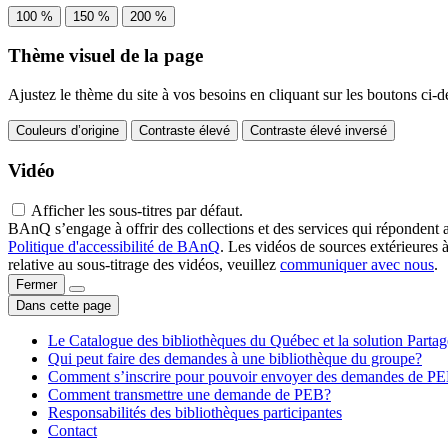
100 %
150 %
200 %
Thème visuel de la page
Ajustez le thème du site à vos besoins en cliquant sur les boutons ci-d
Couleurs d’origine
Contraste élevé
Contraste élevé inversé
Vidéo
Afficher les sous-titres par défaut.
BAnQ s’engage à offrir des collections et des services qui répondent 
Politique d'accessibilité de BAnQ
. Les vidéos de sources extérieures 
relative au sous-titrage des vidéos, veuillez
communiquer avec nous
.
Fermer
Dans cette page
Le Catalogue des bibliothèques du Québec et la solution Parta
Qui peut faire des demandes à une bibliothèque du groupe?
Comment s’inscrire pour pouvoir envoyer des demandes de P
Comment transmettre une demande de PEB?
Responsabilités des bibliothèques participantes
Contact