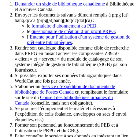
Demander un sigle de bibliothèque canadienne
à Bibliothèque
et Archives Canada.
Envoyer les documents suivants dûment remplis à
prpg
[at]
banq.qc.ca
(prpg[at]banq[dot]qc[dot]ca)
:
le
formulaire d’abonnement au PEB
;
le
questionnaire de création d’un profil PRPG
;
l’
Entente pour l’utilisation d’un système de gestion de
prêt entre bibliothèques
.
Rendre son catalogue disponible comme cible de recherche
dans PRPG en faisant activer les composantes Z39.50
« client » et « serveur » du module de catalogage de son
système intégré de gestion de bibliothèque (SIGB) par son
fournisseur
.
Si possible, exporter ses données bibliographiques dans
WorldCat une fois par année.
S’abonner au
Service d’expédition de documents de
bibliothèque de Postes Canada
en remplissant le formulaire
sur le site du
Conseil des bibliothèques urbaines du
Canada
(conseillé, mais non obligatoire).
Se procurer l’équipement et le matériel nécessaires à
l’expédition de colis (balance, enveloppes ou sacs d’envoi,
étiquettes, etc.).
Former son personnel au fonctionnement du PEB et à
l’utilisation de PRPG et du CBQ.
Faire connaître le service à ses abonnés en intégrant un lien