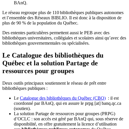
BAnQ.
Le réseau regroupe plus de 110
biblioth
è
ques publiques autonomes
et l
’
ensemble des R
é
seaux BIBLIO. Il est donc
à
la disposition de
plus de 90 % de la population du Qu
é
bec.
Des ententes particulières permettent aussi le PEB avec des
bibliothèques universitaires, collégiales et scolaires ainsi qu’avec des
bibliothèques gouvernementales ou spécialisées.
Le Catalogue des bibliothèques du
Québec et la solution Partage de
ressources pour groupes
Deux outils principaux soutiennent le réseau de prêt entre
bibliothèques publiques :
Le
Catalogue des bibliothèques du Québec (CBQ)
: il est
coordonné par BAnQ, qui en assure le
prpg
[at]
banq.qc.ca
(soutien)
.
La solution Partage de ressources pour groupes (PRPG)
d’OCLC : son accès est géré par BAnQ qui, sous réserve de
disponibilité, en offre gratuitement la licence d’utilisation