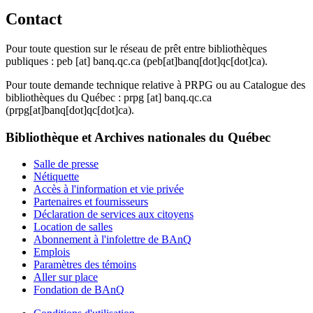
Contact
Pour toute question sur le réseau de prêt entre bibliothèques
publiques :
peb
[at]
banq.qc.ca
(peb[at]banq[dot]qc[dot]ca)
.
Pour toute demande technique relative à PRPG ou au Catalogue des
bibliothèques du Québec :
prpg
[at]
banq.qc.ca
(prpg[at]banq[dot]qc[dot]ca)
.
Bibliothèque et Archives nationales du Québec
Salle de presse
Nétiquette
Accès à l'information et vie privée
Partenaires et fournisseurs
Déclaration de services aux citoyens
Location de salles
Abonnement à l'infolettre de BAnQ
Emplois
Paramètres des témoins
Aller sur place
Fondation de BAnQ