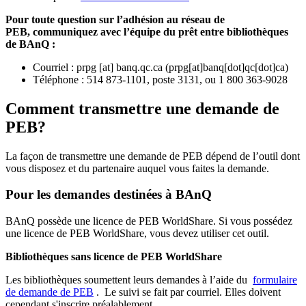
Pour toute question sur l’adhésion au réseau de
PEB,
communiquez avec l’équipe du prêt entre bibliothèques
de BAnQ :
Courriel
:
prpg
[at]
banq.qc.ca
(
prpg[at]banq[dot]qc[dot]ca
)
Téléphone : 514 873-1101, poste 3131, ou 1 800 363-9028
Comment transmettre une demande de
PEB?
La façon de transmettre une demande de PEB dépend de l’outil dont
vous disposez et du partenaire auquel vous faites la demande.
Pour les demandes destinées à BAnQ
BAnQ possède une licence de PEB WorldShare. Si vous possédez
une licence de PEB WorldShare, vous devez utiliser cet outil.
Bibliothèques sans licence de PEB WorldShare
Les bibliothèques soumettent leurs demandes à l’aide du
formulaire
de demande de PEB
.
Le suivi se fait par courriel.
Elles doivent
cependant s'inscrire préalablement.