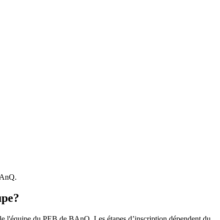
 BAnQ.
upe?
r le l'équipe du PEB de BAnQ. Les étapes d’inscription dépendent du