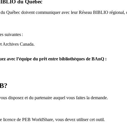
u BIBLIO du Québec
O du Québec doivent communiquer avec leur Réseau BIBLIO régional, q
es suivantes
:
et Archives Canada.
z avec l’équipe du prêt entre bibliothèques de BAnQ :
EB?
us disposez et du partenaire auquel vous faites la demande.
icence de PEB WorldShare, vous devez utiliser cet outil.