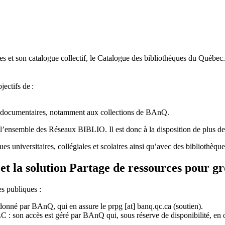
 et son catalogue collectif, le Catalogue des bibliothèques du Québec.
jectifs de
:
ces documentaires, notamment aux collections de BAnQ.
l
’
ensemble des R
é
seaux BIBLIO. Il est donc
à
la disposition de plus d
ues universitaires, collégiales et scolaires ainsi qu’avec des bibliothè
et la solution Partage de ressources pour g
es publiques :
rdonné par BAnQ, qui en assure le
prpg
[at]
banq.qc.ca
(soutien)
.
 son accès est géré par BAnQ qui, sous réserve de disponibilité, en off