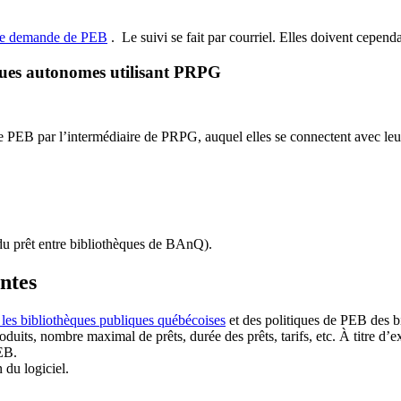
de demande de PEB
.
Le suivi se fait par courriel.
Elles doivent cependan
ques autonomes utilisant PRPG
EB par l’intermédiaire de PRPG, auquel elles se connectent avec leur i
u prêt entre bibliothèques de BAnQ)
.
antes
 les bibliothèques publiques québécoises
et des politiques de PEB des b
duits, nombre maximal de prêts, durée des prêts, tarifs, etc. À titre d’
EB.
n du logiciel.