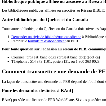
Bibliothèque publique affiliée ou associée au Résea
Les bibliothèques publiques affiliées ou associées au Réseau BIBLI
Autre bibliothèque du Québec et du Canada
Toute autre bibliothèque du Québec ou du Canada doit suivre les étap
Demander un sigle de bibliothèque canadienne
à Bibliothèque 
Remplir le
f
ormulaire d’abonnement
au PEB.
Pour toute question sur l’adhésion au réseau de PEB,
communique
Courriel
:
prpg
[at]
banq.qc.ca
(
prpg[at]banq[dot]qc[dot]ca
)
Téléphone : 514 873-1101, poste 3131, ou 1 800 363-9028
Comment transmettre une demande de P
La façon de transmettre une demande de PEB dépend de l’outil dont vo
Pour les demandes destinées à BAnQ
BAnQ possède une licence de PEB WorldShare. Si vous possédez une l