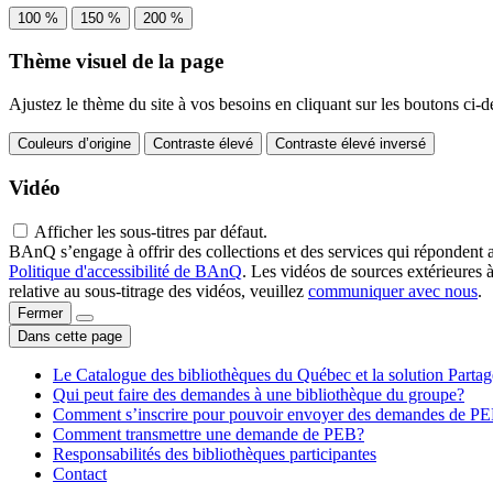
100 %
150 %
200 %
Thème visuel de la page
Ajustez le thème du site à vos besoins en cliquant sur les boutons ci-d
Couleurs d’origine
Contraste élevé
Contraste élevé inversé
Vidéo
Afficher les sous-titres par défaut.
BAnQ s’engage à offrir des collections et des services qui répondent 
Politique d'accessibilité de BAnQ
. Les vidéos de sources extérieures 
relative au sous-titrage des vidéos, veuillez
communiquer avec nous
.
Fermer
Dans cette page
Le Catalogue des bibliothèques du Québec et la solution Parta
Qui peut faire des demandes à une bibliothèque du groupe?
Comment s’inscrire pour pouvoir envoyer des demandes de P
Comment transmettre une demande de PEB?
Responsabilités des bibliothèques participantes
Contact