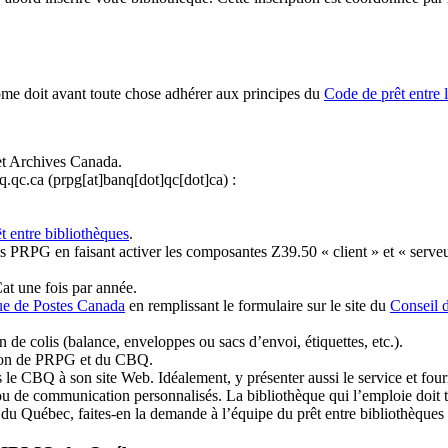
ome doit avant toute chose adhérer aux principes du
Code de prêt entre 
et Archives Canada.
q.qc.ca
(prpg[at]banq[dot]qc[dot]ca)
:
t entre bibliothèques
.
 PRPG en faisant activer les composantes Z39.50 « client » et « serveu
at une fois par année.
ue de Postes Canada
en remplissant le formulaire sur le site du
Conseil 
n de colis (balance, enveloppes ou sacs d’envoi, étiquettes, etc.).
ation de PRPG et du CBQ.
 le CBQ à son site Web. Idéalement, y présenter aussi le service et fourni
u de communication personnalisés. La bibliothèque qui l’emploie doit tou
s du Québec, faites-en la demande à l’équipe du prêt entre bibliothèqu