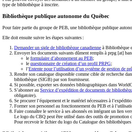
type de bibliothèque à inscrire.
Bibliothèque publique autonome du Québec
Pour faire partie du groupe de PEB, une bibliothèque publique auton
Elle doit ensuite suivre les étapes suivantes
:
Demander un sigle de bibliothèque canadienne
à Bibliothèque 
Envoyer les documents suivants dûment remplis à
prpg
[at]
ban
le
formulaire d’abonnement au PEB
;
le
questionnaire de création d’un profil PRPG
;
l’
Entente pour l’utilisation d’un système de gestion de prê
Rendre son catalogue disponible comme cible de recherche dans
bibliothèque (SIGB) par son fournisseur
.
Si possible, exporter ses données bibliographiques dans WorldC
S’abonner au
Service d’expédition de documents de bibliothèq
obligatoire).
Se procurer l’équipement et le matériel nécessaires à l’expéditio
Former son personnel au fonctionnement du PEB et à l’utilis
Faire connaître le service à ses abonnés en intégrant un lien vers
Le logo du CBQ peut être utilisé dans des outils de promotion o
Pour recevoir le fichier du logo du Catalogue des bibliothèque