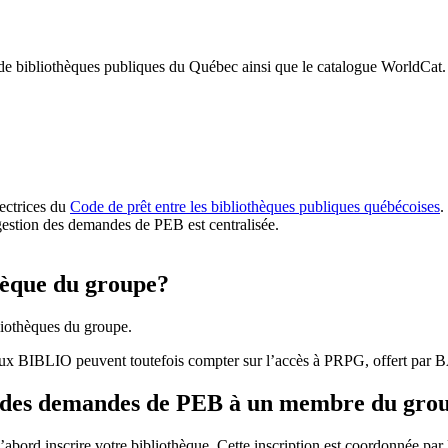
 de bibliothèques publiques du Québec ainsi que le catalogue WorldCat.
rectrices du
Code de prêt entre les bibliothèques publiques québécoises
.
gestion des demandes de PEB est centralisée.
hèque du groupe?
iothèques du groupe.
aux BIBLIO peuvent toutefois compter sur l’accès à PRPG, offert par
r des demandes de PEB à un membre du gro
bord inscrire votre bibliothèque. Cette inscription est coordonnée pa